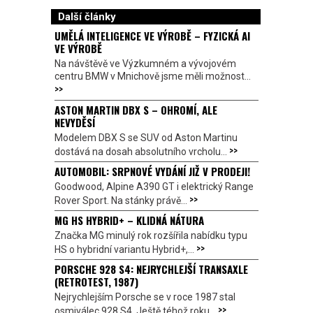
Další články
UMĚLÁ INTELIGENCE VE VÝROBĚ – FYZICKÁ AI
VE VÝROBĚ
Na návštěvě ve Výzkumném a vývojovém
centru BMW v Mnichově jsme měli možnost...
>>
ASTON MARTIN DBX S – OHROMÍ, ALE
NEVYDĚSÍ
Modelem DBX S se SUV od Aston Martinu
>>
dostává na dosah absolutního vrcholu...
AUTOMOBIL: SRPNOVÉ VYDÁNÍ JIŽ V PRODEJI!
Goodwood, Alpine A390 GT i elektrický Range
>>
Rover Sport. Na stánky právě...
MG HS HYBRID+ – KLIDNÁ NÁTURA
Značka MG minulý rok rozšířila nabídku typu
>>
HS o hybridní variantu Hybrid+,...
PORSCHE 928 S4: NEJRYCHLEJŠÍ TRANSAXLE
(RETROTEST, 1987)
Nejrychlejším Porsche se v roce 1987 stal
>>
osmiválec 928 S4. Ještě téhož roku...