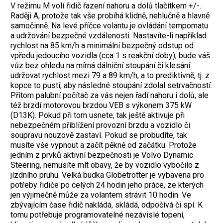
V režimu M volí řidič řazení nahoru a dolů tlačítkem +/-.
Raději A, protože tak vše probíhá klidně, nehlučně a hlavně
samočinně. Na levé příčce volantu je ovládání tempomatu
a udržování bezpečné vzdálenosti. Nastavíte-li například
rychlost na 85 km/h a minimální bezpečný odstup od
vpředu jedoucího vozidla (cca 1 s reakční doby), bude váš
vůz bez ohledu na mírná dálniční stoupání či klesání
udržovat rychlost mezi 79 a 89 km/h, a to prediktivně, tj. z
kopce to pustí, aby následné stoupání zdolal setrvačností.
Přitom palubní počítač za vás nejen řadí nahoru i dolů, ale
též brzdí motorovou brzdou VEB s výkonem 375 kW
(D13K). Pokud při tom usnete, tak ještě aktivuje při
nebezpečném přiblížení provozní brzdu a vozidlo či
soupravu nouzově zastaví. Pokud se probudíte, tak
musíte vše vypnout a začít pěkně od začátku. Protože
jedním z prvků aktivní bezpečnosti je Volvo Dynamic
Steering, nemusíte mít obavy, že by vozidlo vybočilo z
jízdního pruhu. Velká budka Globetrotter je vybavena pro
potřeby řidiče po celých 24 hodin jeho práce, ze kterých
jen výjimečně může za volantem strávit 10 hodin. Ve
zbývajícím čase řidič nakládá, skládá, odpočívá či spí. K
tomu potřebuje programovatelné nezávislé topení,