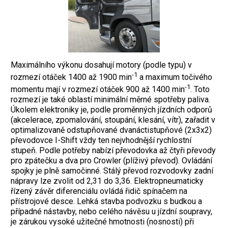
Maximálního výkonu dosahují motory (podle typu) v
-1
rozmezí otáček 1400 až 1900 min
a maximum točivého
-1
momentu mají v rozmezí otáček 900 až 1400 min
. Toto
rozmezí je také oblastí minimální měrné spotřeby paliva.
Úkolem elektroniky je, podle proměnných jízdních odporů
(akcelerace, zpomalování, stoupání, klesání, vítr), zařadit v
optimalizovaně odstupňované dvanáctistupňové (2x3x2)
převodovce I-Shift vždy ten nejvhodnější rychlostní
stupeň. Podle potřeby nabízí převodovka až čtyři převody
pro zpátečku a dva pro Crowler (plíživý převod). Ovládání
spojky je plně samočinné. Stálý převod rozvodovky zadní
nápravy lze zvolit od 2,31 do 3,36. Elektropneumaticky
řízený závěr diferenciálu ovládá řidič spínačem na
přístrojové desce.
Lehká stavba podvozku s budkou a
případné nástavby, nebo celého návěsu u jízdní soupravy,
je zárukou vysoké užitečné hmotnosti (nosnosti) při