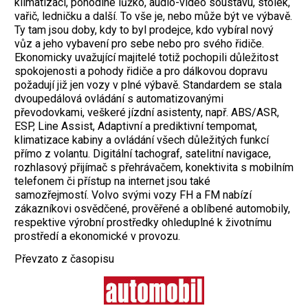
klimatizaci, pohodlné lůžko, audio-video soustavu, stolek,
vařič, ledničku a další. To vše je, nebo může být ve výbavě.
Ty tam jsou doby, kdy to byl prodejce, kdo vybíral nový
vůz a jeho vybavení pro sebe nebo pro svého řidiče.
Ekonomicky uvažující majitelé totiž pochopili důležitost
spokojenosti a pohody řidiče a pro dálkovou dopravu
požadují již jen vozy v plné výbavě. Standardem se stala
dvoupedálová ovládání s automatizovanými
převodovkami, veškeré jízdní asistenty, např. ABS/ASR,
ESP, Line Assist, Adaptivní a prediktivní tempomat,
klimatizace kabiny a ovládání všech důležitých funkcí
přímo z volantu. Digitální tachograf, satelitní navigace,
rozhlasový přijímač s přehrávačem, konektivita s mobilním
telefonem či přístup na internet jsou také
samozřejmostí.
Volvo svými vozy FH a FM nabízí
zákazníkovi osvědčené, prověřené a oblíbené automobily,
respektive výrobní prostředky ohleduplné k životnímu
prostředí a ekonomické v provozu.
Převzato z časopisu