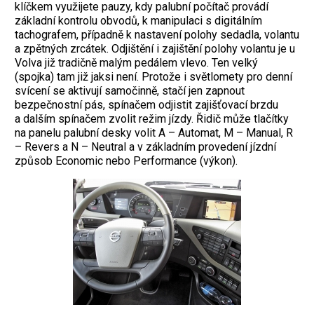
klíčkem využijete pauzy, kdy palubní počítač provádí
základní kontrolu obvodů, k manipulaci s digitálním
tachografem, případně k nastavení polohy sedadla, volantu
a zpětných zrcátek. Odjištění i zajištění polohy volantu je u
Volva již tradičně malým pedálem vlevo. Ten velký
(spojka) tam již jaksi není. Protože i světlomety pro denní
svícení se aktivují samočinně, stačí jen zapnout
bezpečnostní pás, spínačem odjistit zajišťovací brzdu
a dalším spínačem zvolit režim jízdy. Řidič může tlačítky
na panelu palubní desky volit A – Automat, M – Manual, R
– Revers a N – Neutral a v základním provedení jízdní
způsob Economic nebo Performance (výkon).