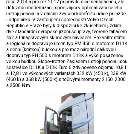
roce 2014 a pro rok 2017 připravilo sice nenápadnou, ale
důležitou modernizaci, spočívající v optimalizaci celého
ústrojí pohonu a v dalším zvýšení komfortu řidiče při jízdě
i odpočinku. V zastoupení společnosti Volvo Czech
Republic v Praze byly k dispozici ke zkušebním jízdám
dvě standardní evropské jízdní soupravy, tvořené tahačem
4x2 a třínápravovým skříňovým návěsem. Pro vnitrostátní
a regionální dopravu je určen typ FM 450 s motorem D11K
a denní (krátkou) budkou a pro mezinárodní dálkovou
dopravu typ FH 500 s motorem D13K a výše posazenou
velkou budkou Globe-trotter. Základem ústrojí pohonu jsou
šestiválce D11K a D13K Euro 6 zdvihového objemu 10,8 l
a 12,8 l ve výkonových variantách 332 kW (450 k), 338 kW
(460 k) a 368 kW (500 k) s točivými momenty 2150, 2300
a 2500 N.m.