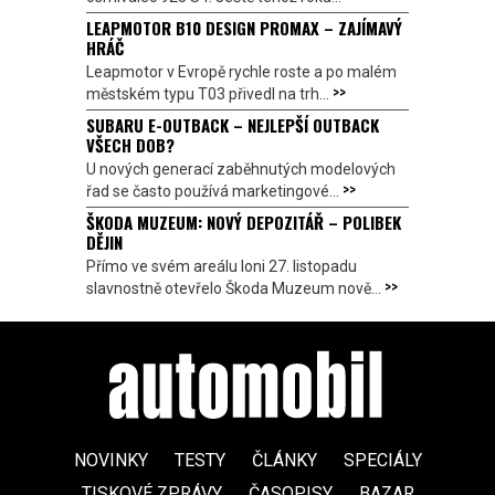
LEAPMOTOR B10 DESIGN PROMAX – ZAJÍMAVÝ
HRÁČ
Leapmotor v Evropě rychle roste a po malém
>>
městském typu T03 přivedl na trh...
SUBARU E-OUTBACK – NEJLEPŠÍ OUTBACK
VŠECH DOB?
U nových generací zaběhnutých modelových
>>
řad se často používá marketingové...
ŠKODA MUZEUM: NOVÝ DEPOZITÁŘ – POLIBEK
DĚJIN
Přímo ve svém areálu loni 27. listopadu
>>
slavnostně otevřelo Škoda Muzeum nově...
NOVINKY
TESTY
ČLÁNKY
SPECIÁLY
TISKOVÉ ZPRÁVY
ČASOPISY
BAZAR