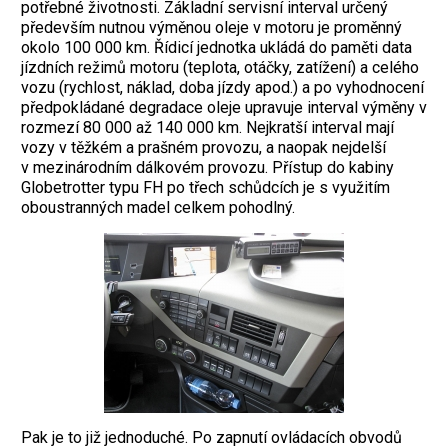
potřebné životnosti. Základní servisní interval určený
především nutnou výměnou oleje v motoru je proměnný
okolo 100 000 km.
Řídicí jednotka ukládá do paměti data
jízdních režimů motoru (teplota, otáčky, zatížení) a celého
vozu (rychlost, náklad, doba jízdy apod.) a po vyhodnocení
předpokládané degradace oleje upravuje interval výměny v
rozmezí 80 000 až 140 000 km.
Nejkratší interval mají
vozy v těžkém a prašném provozu, a naopak nejdelší
v mezinárodním dálkovém provozu.
Přístup do kabiny
Globetrotter typu FH po třech schůdcích je s využitím
oboustranných madel celkem pohodlný.
Pak je to již jednoduché. Po zapnutí ovládacích obvodů