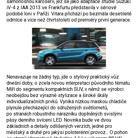
samonosnou karoserií, jež se jako adaptace studie Suzuki
iV-4 z IAA 2013 ve Frankfurtu představila v sériové
podobě loni v Paříži. Vitara přichází po bezmála desetileté
odmlce a více než čtvrtstoletí od premiéry první generace.
Nenavazuje na žádný typ, jde o stylový praktický vůz
dnešní doby, o zcela novou interpretaci původního tématu.
Míří do segmentu kompaktních SUV, v němž se výrobci
neobejdou bez výrazné stylizace a široké škály
individualizačních prvků. Vyniká nízkou maskou chladiče
plynule přecházející do sdružených světlometů,
po stranách robustního nárazníku doplněných svislými
pásy denního svícení LED. Novinka bude ve dvou
základních a detaily odlišených verzích, jedné pro
městský a druhé pro jakýsi poloterénní provoz... O pohon