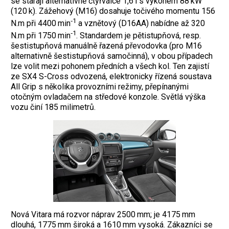
se starají alternativně čtyřválce 1,6 l s výkonem 88 kW
(120 k). Zážehový (M16) dosahuje točivého momentu 156
‑1
N.m při 4400 min
a vznětový (D16AA) nabídne až 320
‑1
N.m při 1750 min
. Standardem je pětistupňová, resp.
šestistupňová manuálně řazená převodovka (pro M16
alternativně šestistupňová samočinná), v obou případech
lze volit mezi pohonem předních a všech kol. Ten zajistí
ze SX4 S-Cross odvozená, elektronicky řízená soustava
All Grip s několika provozními režimy, přepínanými
otočným ovladačem na středové konzole. Světlá výška
vozu činí 185 milimetrů.
Nová Vitara má rozvor náprav 2500 mm; je 4175 mm
dlouhá, 1775 mm široká a 1610 mm vysoká. Zákazníci se