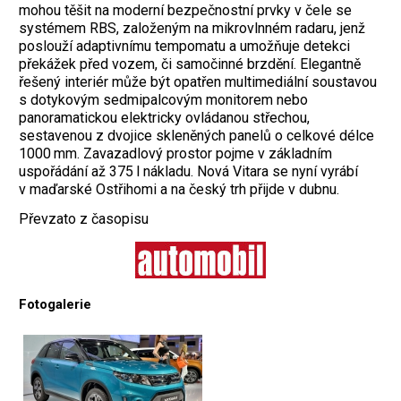
mohou těšit na moderní bezpečnostní prvky v čele se
systémem RBS, založeným na mikrovlnném radaru, jenž
poslouží adaptivnímu tempomatu a umožňuje detekci
překážek před vozem, či samočinné brzdění. Elegantně
řešený interiér může být
opatřen multimediální soustavou
s dotykovým sed
mipalcovým monitorem nebo
panoramatickou elektricky ovládanou střechou,
sestavenou z dvojice skleněných panelů o celkové délce
1000 mm. Zavazadlový prostor pojme v základním
uspořádání až 375 l nákladu. Nová Vitara se nyní vyrábí
v maďarské Ostřihomi a na český trh přijde v dubnu.
Převzato z časopisu
Fotogalerie