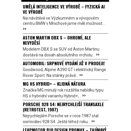
UMĚLÁ INTELIGENCE VE VÝROBĚ – FYZICKÁ AI
VE VÝROBĚ
Na návštěvě ve Výzkumném a vývojovém
centru BMW v Mnichově jsme měli možnost...
>>
ASTON MARTIN DBX S – OHROMÍ, ALE
NEVYDĚSÍ
Modelem DBX S se SUV od Aston Martinu
>>
dostává na dosah absolutního vrcholu...
AUTOMOBIL: SRPNOVÉ VYDÁNÍ JIŽ V PRODEJI!
Goodwood, Alpine A390 GT i elektrický Range
>>
Rover Sport. Na stánky právě...
MG HS HYBRID+ – KLIDNÁ NÁTURA
Značka MG minulý rok rozšířila nabídku typu
>>
HS o hybridní variantu Hybrid+,...
PORSCHE 928 S4: NEJRYCHLEJŠÍ TRANSAXLE
(RETROTEST, 1987)
Nejrychlejším Porsche se v roce 1987 stal
>>
osmiválec 928 S4. Ještě téhož roku...
LEAPMOTOR B10 DESIGN PROMAX – ZAJÍMAVÝ