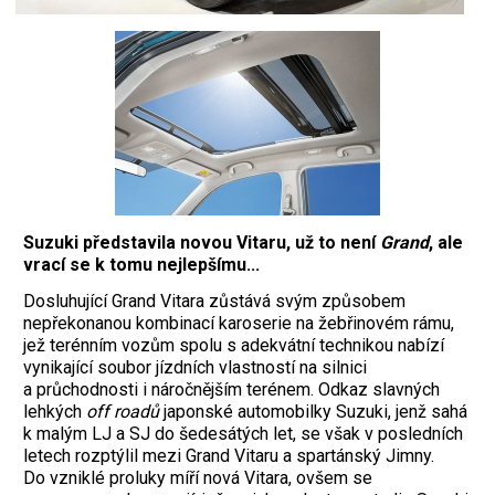
Suzuki představila novou Vitaru, už to není
Grand
, ale
vrací se k tomu nejlepšímu...
Dosluhující Grand Vitara zůstává svým způsobem
nepřekonanou kombinací karoserie na žebřinovém rámu,
jež terénním vozům spolu s adekvátní technikou nabízí
vynikající soubor jízdních vlastností na silnici
a průchodnosti i náročnějším terénem. Odkaz slavných
lehkých
off roadů
japonské automobilky Suzuki, jenž sahá
k malým LJ a SJ do šedesátých let, se však v posledních
letech rozptýlil mezi Grand Vitaru a spartánský Jimny.
Do vzniklé proluky míří nová Vitara, ovšem se