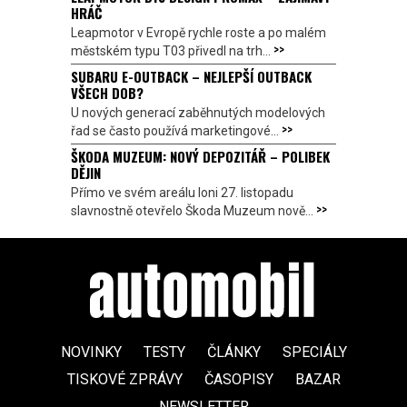
HRÁČ
Leapmotor v Evropě rychle roste a po malém
>>
městském typu T03 přivedl na trh...
SUBARU E-OUTBACK – NEJLEPŠÍ OUTBACK
VŠECH DOB?
U nových generací zaběhnutých modelových
>>
řad se často používá marketingové...
ŠKODA MUZEUM: NOVÝ DEPOZITÁŘ – POLIBEK
DĚJIN
Přímo ve svém areálu loni 27. listopadu
>>
slavnostně otevřelo Škoda Muzeum nově...
NOVINKY
TESTY
ČLÁNKY
SPECIÁLY
TISKOVÉ ZPRÁVY
ČASOPISY
BAZAR
NEWSLETTER