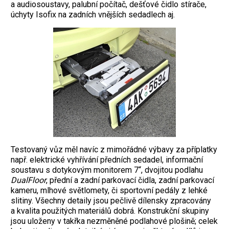
a audiosoustavy, palubní počítač, dešťové čidlo stírače,
úchyty Isofix na zadních vnějších sedadlech aj.
Testovaný vůz měl navíc z mimořádné výbavy za příplatky
např. elektrické vyhřívání předních sedadel, informační
soustavu s dotykovým monitorem 7“, dvojitou podlahu
DualFloor
, přední a zadní parkovací čidla, zadní parkovací
kameru, mlhové světlomety, či sportovní pedály z lehké
slitiny. Všechny detaily jsou pečlivě dílensky zpracovány
a kvalita použitých materiálů dobrá. Konstrukční skupiny
jsou uloženy v takřka nezměněné podlahové plošině; celek