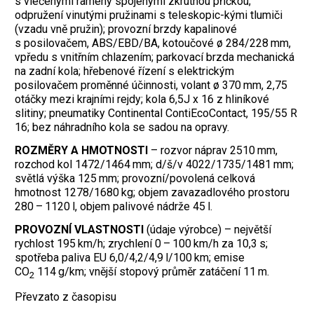
s vlečenými rameny spojenými zkrutnou příčkou;
odpružení vinutými pružinami s teleskopic-kými tlumiči
(vzadu vně pružin); provozní brzdy kapalinové
s posilovačem, ABS/EBD/BA, kotoučové ø 284/228 mm,
vpředu s vnitřním chlazením; parkovací brzda mechanická
na zadní kola; hřebenové řízení s elektrickým
posilovačem proměnné účinnosti, volant ø 370 mm, 2,75
otáčky mezi krajními rejdy; kola 6,5J x 16 z hliníkové
slitiny; pneumatiky Continental ContiEcoContact, 195/55 R
16; bez náhradního kola se sadou na opravy.
ROZMĚRY A HMOTNOSTI
– rozvor náprav 2510 mm,
rozchod kol 1472/1464 mm; d/š/v 4022/1735/1481 mm;
světlá výška 125 mm; provozní/povolená celková
hmotnost 1278/1680 kg; objem zavazadlového prostoru
280 – 1120 l, objem palivové nádrže 45 l.
PROVOZNÍ VLASTNOSTI
(údaje výrobce) – největší
rychlost 195 km/h; zrychlení 0 – 100 km/h za 10,3 s;
spotřeba paliva EU 6,0/4,2/4,9 l/100 km; emise
CO
114 g/km; vnější stopový průměr zatáčení 11 m.
2
Převzato z časopisu