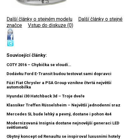
Další články o stejném modelu
|
Další články o stejné
značce
|
Vstup do diskuze (0)
Související články:
COTY 2016 – Chybička se vloudí…
Dodávku Ford E-Transit budou testovat sami dopravci
Fúzí Fiat Chrysler a PSA Group vznikne čtvrtá největší
automobilka
Hyundai i30 Hatchback 3d – Troje dveře
Klassiker Treffen Rüsselsheim – Největší jednodenní sraz
Mercedes SL bude lehký a pevný, dostane i pohon 4x4
Modernizovaná Insignia dostane nejnovější generaci LED
světlometů
Obytný koncept od Renaultu se inspiroval luxusními hotely