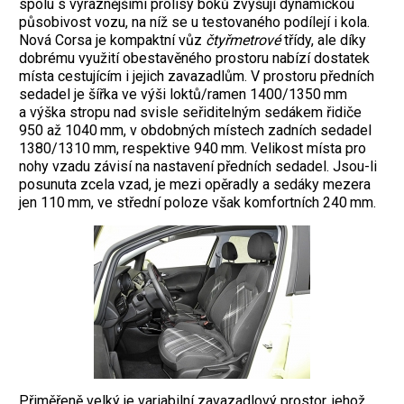
spolu s výraznějšími prolisy boků zvyšují dynamickou
působivost vozu, na níž se u testovaného podílejí i kola.
Nová Corsa je kompaktní vůz
čtyřmetrové
třídy, ale díky
dobrému využití obestavěného prostoru nabízí dostatek
místa cestujícím i jejich zavazadlům. V prostoru předních
sedadel je šířka ve výši loktů/ramen 1400/1350 mm
a výška stropu nad svisle seřiditelným sedákem řidiče
950 až 1040 mm, v obdobných místech zadních sedadel
1380/1310 mm, respektive 940 mm. Velikost místa pro
nohy vzadu závisí na nastavení předních sedadel. Jsou-li
posunuta zcela vzad, je mezi opěradly a sedáky mezera
jen 110 mm, ve střední poloze však komfortních 240 mm.
Přiměřeně velký je variabilní zavazadlový prostor, jehož