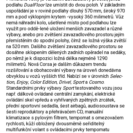
podlahu
DualFloor
lze umístit do dvou poloh. V základním
uspořádání je v rovině podlahy dlouhý 570 mm, široký 970
mm a pod výklopným krytem -vysoký 360 milimetrů. Vůz
nemá náhradní kolo, ušetřené místo pod podlahou lze
využít pro oddě-lené uložení menších zavazadel a různé
výbavy, anebo pro zvětšení zavazadlového prostoru jejím
přemístěním do spodní polohy, čímž se ložná výška zvětší
na 520 mm. Dalšího zvětšení zavazadlového prostoru se
dosáhne sklopením dělených zadních opěradel na sedáky,
po němž je k dispozici ložná délka nejméně 1290
milimetrů. Nová Corsa je dalším důkazem trendu
rozšiřování a obohacování výbavy na úroveň donedávna
obvyklou u vozů vyšších tříd. Nabízí se v úrovních
Selec-
tion
,
Enjoy
,
Color Edition
,
Drive!
,
Sport
a
Cosmo
.
Standardními prvky výbavy
Sport
testovaného vozu jsou
např. dálkově ovládané centrální zamykání, elektrické
ovládání skel vpředu a vyhřívaných zpětných zrcátek,
přední sportovní sedadla, šest airbagů, audiosoustava se
šesti reproduktory a přehrávačem CD, manuální
klimatizace s pylovým filtrem, tempomat s omezovačem
rychlosti, kůží obložený dvousměrně seřiditelný
multifunkční volant s ovládacími prvky tempomatu