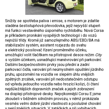
Snížily se spotřeba paliva i emise, s motorem je zdařile
sladěna šestistupňová převodovka, jejíž nejvyšší stupeň
má funkci vestavěného úsporného rychloběhu. Nová Corsa
je příkladem pronikání vyspělých technologií i do vozů
nejnižší třídy. Kromě již samozřejmého ABS/EBD/BA má
stabilizační systém, asistent rozjezdu do svahu
a elektrický posilovač řízení proměnného účinku,
umožňující volit tlačítkem na přístrojové desce režim
City
s vyšším účinkem, usnadňující manévrování při parkování.
Dalšími bezpečnostními prvky jsou přední a zadní
parkovací čidla, varování při neúmyslném opuštění jízdního
pruhu, upozornění na vozidla ve slepém úhlu vnějších
zpětných zrcátek, varování při nedostatečném odstupu
od vpředu jedoucího vozidla nebo hrozící kolizi, či čtení
nejdůležitějších dopravních značek a jejich zobrazení
na displeji přístrojové desky. Nejvýkonnější Corsu E jsme
zkoušeli v běžném silničním provozu, v němž prokázala
vesměs velmi dobré jízdní vlastnosti a poslušné chování
v nejrůznějších situacích. V zatáčkách a při vyhýbacích