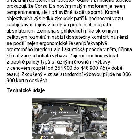
prokazují, že Corsa E s novým malým motorem je nejen
temperamentní, ale i při svižné jízdě úsporná. Kromě
objektivních výsledků zkoušek patří k hodnocení vozu
i subjektivní dojmy z jízdy, a i podle nich mu patří
absolutorium. Zejména s přihlédnutím ke skromným
celkovým rozměrům nabízí dostatečný komfort, na němž
se podílí nejen ergonomické řešení překvapivě
prostorného interiéru, ale i akustická pohoda v něm, účinná
klimatizace a bohatá výbava. Zájemci mohou vybírat
z pestré palety typů s různými úrovněmi výbavy
v cenovém rozpětí od 254 900 do 448 900 Kč (v době
testu). Zkoušený vůz se standardní výbavou přijde na 386
900 korun českých.
Technické údaje