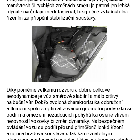
manévrech či rychlých změnách směru je patrná jen lehká,
plynule narůstající nedotáčivost, bezpečně zvládnutelná
řízením za přispění stabilizační soustavy.
Díky poměrně velkému rozvoru a dobré celkové
aerodynamice je vůz směrově stabilní a málo citlivý
na boční vítr. Dobře zvolená charakteristika odpružení
a tlumení spolu s optimalizovanou geometrií podvozku se
podílí na omezení nežádoucích pohybů karoserie vlivem
nerovností vozovky či změn dynamiky. Na bezpečném
ovládání vozu se podílí přesné přiměřeně lehké řízení
a účinná brzdová soustava s takřka neznatelným
přispěním asistenčních soustav. Údaje v připojené tabulce