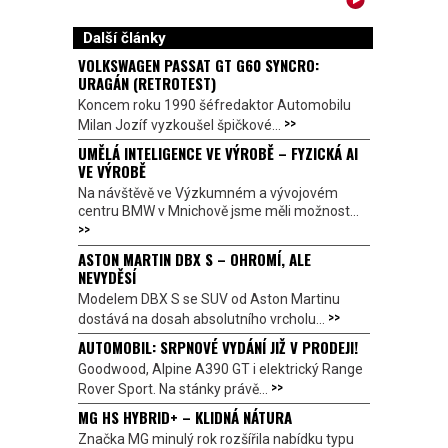
Další články
VOLKSWAGEN PASSAT GT G60 SYNCRO:
URAGÁN (RETROTEST)
Koncem roku 1990 šéfredaktor Automobilu
>>
Milan Jozíf vyzkoušel špičkové...
UMĚLÁ INTELIGENCE VE VÝROBĚ – FYZICKÁ AI
VE VÝROBĚ
Na návštěvě ve Výzkumném a vývojovém
centru BMW v Mnichově jsme měli možnost...
>>
ASTON MARTIN DBX S – OHROMÍ, ALE
NEVYDĚSÍ
Modelem DBX S se SUV od Aston Martinu
>>
dostává na dosah absolutního vrcholu...
AUTOMOBIL: SRPNOVÉ VYDÁNÍ JIŽ V PRODEJI!
Goodwood, Alpine A390 GT i elektrický Range
>>
Rover Sport. Na stánky právě...
MG HS HYBRID+ – KLIDNÁ NÁTURA
Značka MG minulý rok rozšířila nabídku typu