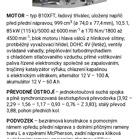
MOTOR
– typ B10XFT; řadový tříválec, uložený napříč
3
před přední nápravou; 999 cm
(ø 74,0 x 77,4 mm), 10,5:1;
‑1
85 kW (115 k)/5000 až 6000 min
a 170 N.m/1800 až
‑1
4500 min
; blok motoru i hlava válců z hliníkové slitiny;
protiběžný vyvažovací hřídel; DOHC 4V (řetěz), ventily
ovládané vahadly; přeplňování turbodmychadlem
s chladičem stlačovaného vzduchu; přímé vstřikování
paliva řízené elektronicky společně se zapalováním;
trojčinný katalyzátor výfuku; chlazení kapalinou
s elektrickým větrákem; alternátor 12 V – 100 A;
akumulátor 12 V – 60 A.h.
PŘEVODNÉ ÚSTROJÍ
– jednokotoučová suchá spojka
a plně synchronizovaná šestistupňová převodovka (3,92 –
2,29 – 1,56 – 1,17 – 0,93 – 0,76 – Z 3,83); stálý převod
3,88, pohon předních kol.
PODVOZEK
– bezrámová konstrukce s pomocným
rámem vpředu; přední náprava s dolními příčnými rameny
tvaru L a vzpěrami McPherson, zadní náprava kliková