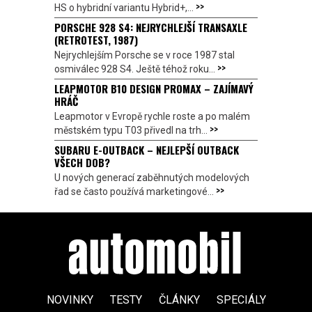
>>
HS o hybridní variantu Hybrid+,...
PORSCHE 928 S4: NEJRYCHLEJŠÍ TRANSAXLE
(RETROTEST, 1987)
Nejrychlejším Porsche se v roce 1987 stal
>>
osmiválec 928 S4. Ještě téhož roku...
LEAPMOTOR B10 DESIGN PROMAX – ZAJÍMAVÝ
HRÁČ
Leapmotor v Evropě rychle roste a po malém
>>
městském typu T03 přivedl na trh...
SUBARU E-OUTBACK – NEJLEPŠÍ OUTBACK
VŠECH DOB?
U nových generací zaběhnutých modelových
>>
řad se často používá marketingové...
NOVINKY
TESTY
ČLÁNKY
SPECIÁLY