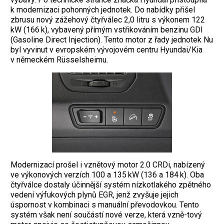
k modernizaci pohonných jednotek. Do nabídky přišel
zbrusu nový zážehový čtyřválec 2,0 litru s výkonem 122
kW (166 k), vybavený přímým vstřikováním benzinu GDI
(Gasoline Direct Injection). Tento motor z řady jednotek Nu
byl vyvinut v evropském vývojovém centru Hyundai/Kia
v německém Rüsselsheimu.
Modernizací prošel i vznětový motor 2.0 CRDi, nabízený
ve výkonových verzích 100 a 135 kW (136 a 184 k). Oba
čtyřválce dostaly účinnější systém nízkotlakého zpětného
vedení výfukových plynů EGR, jenž zvyšuje jejich
úspornost v kombinaci s manuální převodovkou. Tento
systém však není součástí nové verze, která vzně-tový