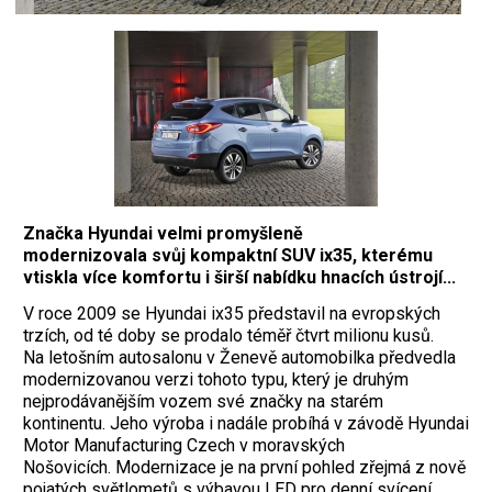
Značka Hyundai velmi promyšleně
modernizovala svůj kompaktní SUV ix35, kterému
vtiskla více komfortu i širší nabídku hnacích ústrojí...
V roce 2009 se Hyundai ix35 představil na evropských
trzích, od té doby se prodalo téměř čtvrt milionu kusů.
Na letošním autosalonu v Ženevě automobilka předvedla
modernizovanou verzi tohoto typu, který je druhým
nejprodávanějším vozem své značky na starém
kontinentu. Jeho výroba i nadále probíhá v závodě Hyundai
Motor Manufacturing Czech v moravských
Nošovicích.
Modernizace je na první pohled zřejmá z nově
pojatých světlometů s výbavou LED pro denní svícení