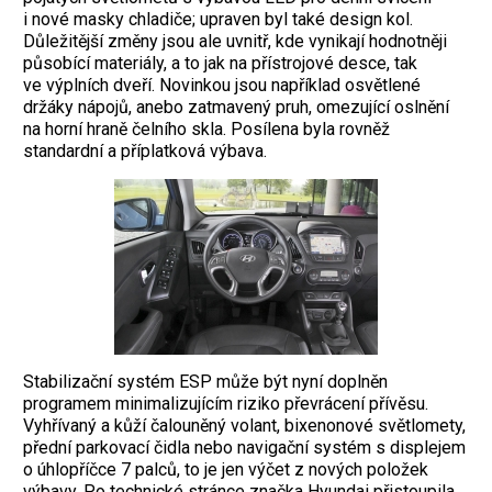
i nové masky chladiče; upraven byl také design kol.
Důležitější změny jsou ale uvnitř, kde vynikají hodnotněji
působící materiály, a to jak na přístrojové desce, tak
ve výplních dveří. Novinkou jsou například osvětlené
držáky nápojů, anebo zatmavený pruh, omezující oslnění
na horní hraně čelního skla. Posílena byla rovněž
standardní a příplatková výbava.
Stabilizační systém ESP může být nyní doplněn
programem minimalizujícím riziko převrácení přívěsu.
Vyhřívaný a kůží čalouněný volant, bixenonové světlomety,
přední parkovací čidla nebo navigační systém s displejem
o úhlopříčce 7 palců, to je jen výčet z nových položek
výbavy. Po technické stránce značka Hyundai přistoupila