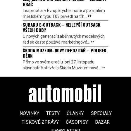
HRÁČ
Leapmotor v Evropě rychle roste a po malém
>>
městském typu T03 přivedl na trh...
SUBARU E-OUTBACK – NEJLEPŠÍ OUTBACK
VŠECH DOB?
U nových generací zaběhnutých modelových
>>
řad se často používá marketingové...
ŠKODA MUZEUM: NOVÝ DEPOZITÁŘ – POLIBEK
DĚJIN
Přímo ve svém areálu loni 27. listopadu
>>
slavnostně otevřelo Škoda Muzeum nově...
NOVINKY
TESTY
ČLÁNKY
SPECIÁLY
TISKOVÉ ZPRÁVY
ČASOPISY
BAZAR
NEWSLETTER