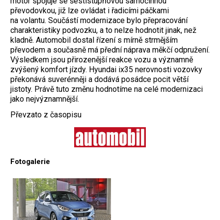
motor spojuje se šestistupňovou samočinnou
převodovkou, již lze ovládat i řadicími páčkami
na volantu. Součástí modernizace bylo přepracování
charakteristiky podvozku, a to nelze hodnotit jinak, než
kladně. Automobil dostal řízení s mírně strmějším
převodem a současně má přední náprava měkčí odpružení.
Výsledkem jsou přirozenější reakce vozu a významně
zvýšený komfort jízdy. Hyundai ix35 nerovnosti vozovky
překonává suverénněji a dodává posádce pocit větší
jistoty. Právě tuto změnu hodnotíme na celé modernizaci
jako nejvýznamnější.
Převzato z časopisu
Fotogalerie