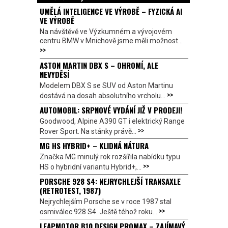
UMĚLÁ INTELIGENCE VE VÝROBĚ – FYZICKÁ AI
VE VÝROBĚ
Na návštěvě ve Výzkumném a vývojovém
centru BMW v Mnichově jsme měli možnost...
>>
ASTON MARTIN DBX S – OHROMÍ, ALE
NEVYDĚSÍ
Modelem DBX S se SUV od Aston Martinu
>>
dostává na dosah absolutního vrcholu...
AUTOMOBIL: SRPNOVÉ VYDÁNÍ JIŽ V PRODEJI!
Goodwood, Alpine A390 GT i elektrický Range
>>
Rover Sport. Na stánky právě...
MG HS HYBRID+ – KLIDNÁ NÁTURA
Značka MG minulý rok rozšířila nabídku typu
>>
HS o hybridní variantu Hybrid+,...
PORSCHE 928 S4: NEJRYCHLEJŠÍ TRANSAXLE
(RETROTEST, 1987)
Nejrychlejším Porsche se v roce 1987 stal
>>
osmiválec 928 S4. Ještě téhož roku...
LEAPMOTOR B10 DESIGN PROMAX – ZAJÍMAVÝ