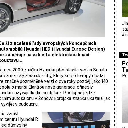
Ji
sá
a u
Další z ucelené řady evropských koncepčních
automobilů Hyundai HED (Hyundai Europe Design)
se zaměřuje na vzhled a elektrickou hnací
Te
soustavu...
Po
Tu
V roce 2009 značka Hyundai představila sedan Sonata
pro americký a asijské trhy, který se do Evropy dostal
Pe
ve značně pozměněné verzi o dva roky později jako i40
spolu s menší Elantrou nové generace, přinesly
undai nazývají fluidic sculpture. Postupně jej lze
tošním autosalonu v Ženevě korejská značka ukázala, jak
vyvíjet v budoucnu.
iq vznikl
 centru Hyundai R
hled důmyslný.