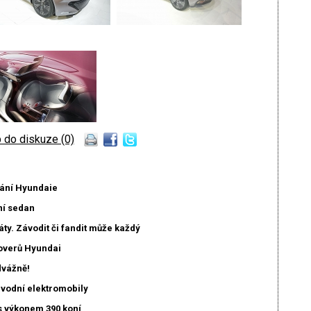
 do diskuze (0)
mání Hyundaie
ní sedan
ty. Závodit či fandit může každý
soverů Hyundai
dvážně!
ávodní elektromobily
s výkonem 390 koní