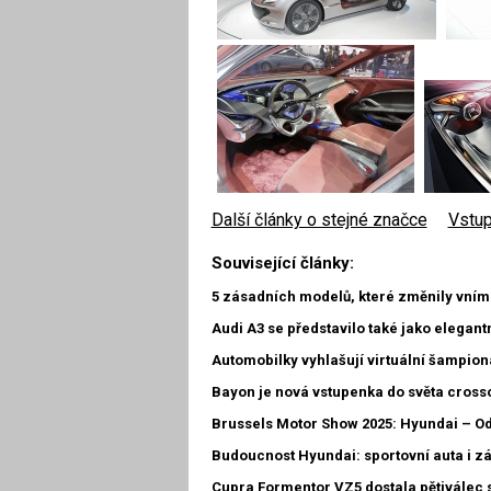
Další články o stejné značce
|
Vstup
Související články:
5 zásadních modelů, které změnily vní
Audi A3 se představilo také jako elegant
Automobilky vyhlašují virtuální šampioná
Bayon je nová vstupenka do světa cros
Brussels Motor Show 2025: Hyundai – O
Budoucnost Hyundai: sportovní auta i z
Cupra Formentor VZ5 dostala pětiválec 