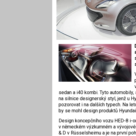
sedan a i40 kombi. Tyto automobily, 
na silnice designerský styl, jenž u Hy
pozorovat i na dalších typech. Na le
by se mohl design produktů Hyundai 
Design koncepčního vozu HED-8 i-on
v německém výzkumném a vývojovém
& D v Rüsselsheimu a je na první po