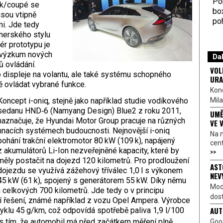
Por
ck/coupé se
bo
jsou vtipně
poh
mi. Jde tedy
nerského stylu
ér prototypu je
a výzkum nových
Dal
 ovládání.
VOL
o displeje na volantu, ale také systému schopného
URA
ě ovládat vybrané funkce.
Kon
Mila
Koncept i-oniq, stejně jako například studie vodíkového
sedanu HND‑6 (Namyang Design) Blue2 z roku 2011,
UMĚ
naznačuje, že Hyundai Motor Group pracuje na různých
VE 
hnacích systémech budoucnosti. Nejnovější i-oniq
Na 
pohání trakční elektromotor 80 kW (109 k), napájený
cen
z akumulátorů Li-Ion nezveřejněné kapacity, které by
>>
měly postačit na dojezd 120 kilometrů. Pro prodloužení
AST
dojezdu se využívá zážehový tříválec 1,0 l s výkonem
NEV
45 kW (61 k), spojený s generátorem 55 kW. Díky němu
Mod
 celkových 700 kilometrů. Jde tedy o v principu
dost
í řešení, známé například z vozu Opel Ampera. Výrobce
AUT
lu 45 g/km, což odpovídá spotřebě paliva 1,9 l/100
 s tím, že automobil má před začátkem měření plně
Goo