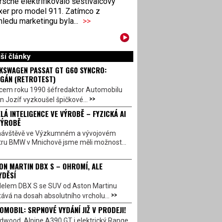
sche elektrifikovalo šestiválcový
xer pro model 911. Zatímco z
ledu marketingu byla...
>>
ší články
KSWAGEN PASSAT GT G60 SYNCRO:
GÁN (RETROTEST)
cem roku 1990 šéfredaktor Automobilu
>>
n Jozíf vyzkoušel špičkové...
LÁ INTELIGENCE VE VÝROBĚ – FYZICKÁ AI
VÝROBĚ
návštěvě ve Výzkumném a vývojovém
tru BMW v Mnichově jsme měli možnost...
ON MARTIN DBX S – OHROMÍ, ALE
YDĚSÍ
elem DBX S se SUV od Aston Martinu
>>
ává na dosah absolutního vrcholu...
OMOBIL: SRPNOVÉ VYDÁNÍ JIŽ V PRODEJI!
dwood, Alpine A390 GT i elektrický Range