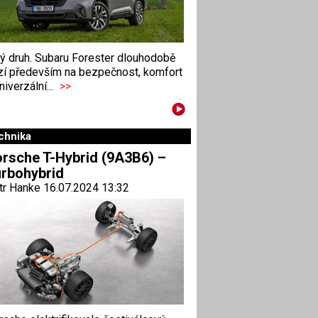
ný druh. Subaru Forester dlouhodobě
zí především na bezpečnost, komfort
niverzální...
>>
chnika
rsche T-Hybrid (9A3B6) –
rbohybrid
tr Hanke 16.07.2024 13:32