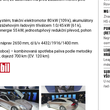
Rove
MG 
Znač
ystém; trakční elektromotor 80 kW (109 k); akumulátory
HS o
 zážehovým řadovým tříválcem 1.0/45 kW (61 k),
POR
energie 55 kW; jednostupňový redukční převod, pohon
(RE
Nejr
 náprav 2650 mm; d/š/v 4432/1916/1400 mm.
osmi
LEA
robce) – kombinovaná spotřeba paliva podle metodiky
HRÁ
 dojezd 700 km (EV: 120 km).
Lea
měst
SUB
VŠE
U n
řad 