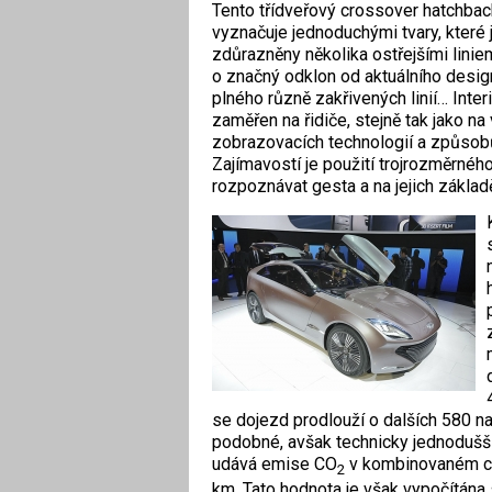
Tento třídveřový cross­over hatchba
vyznačuje jednoduchými tvary, které 
zdůrazněny několika ostřejšími linie
o značný odklon od aktuálního desig
plného různě zakřivených linií… Interi
zaměřen na řidiče, stejně tak jako n
zobrazovacích technologií a způsobů
Zajímavostí je použití trojrozměrnéh
rozpoznávat gesta a na jejich základ
se dojezd prodlouží o dalších 580 na
podobné, avšak technicky jednodušš
udává emise CO
v kombinovaném cyk
2
km. Tato hodnota je však vypočí­tána