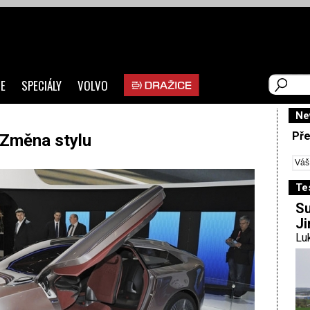
E
SPECIÁLY
VOLVO
Ne
Pře
 Změna stylu
Te
Su
Ji
Luk