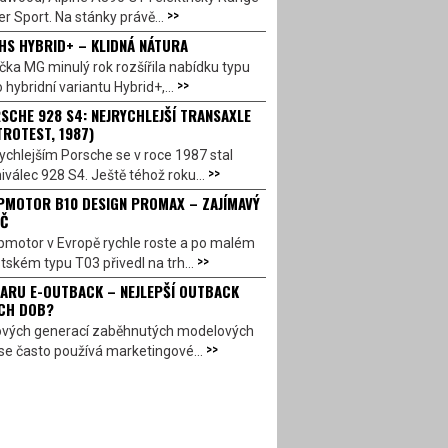
>>
r Sport. Na stánky právě...
HS HYBRID+ – KLIDNÁ NÁTURA
ka MG minulý rok rozšířila nabídku typu
>>
 hybridní variantu Hybrid+,...
SCHE 928 S4: NEJRYCHLEJŠÍ TRANSAXLE
TROTEST, 1987)
ychlejším Porsche se v roce 1987 stal
>>
válec 928 S4. Ještě téhož roku...
PMOTOR B10 DESIGN PROMAX – ZAJÍMAVÝ
Č
pmotor v Evropě rychle roste a po malém
>>
ském typu T03 přivedl na trh...
ARU E-OUTBACK – NEJLEPŠÍ OUTBACK
CH DOB?
ových generací zaběhnutých modelových
>>
se často používá marketingové...