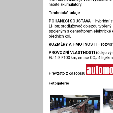
nabité akumulátory.
Technické údaje
POHÁNĚCÍ SOUSTAVA
– hybridní s
Li-Ion; prodlužovač dojezdu tvořený
spojeným s generátorem elektrické 
předních kol.
ROZMĚRY A HMOTNOSTI
– rozvor
PROVOZNÍ VLASTNOSTI
(údaje vý
EU 1,9 l/100 km; emise CO
45 g/km;
2
Převzato z časopisu
Fotogalerie