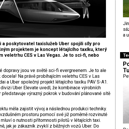
Ji
sá
a u
a poskytovatel taxislužeb Uber spojili síly pro
ným projektem je koncept létajícího taxíku, který
m veletrhu CES v Las Vegas. Je to sci-fi, nebo
Te
Po
Tu
é dopravy jsou ve světě sci-fi evergreenem. Je to ale
 docela! Na právě probíhajícím veletrhu CES v Las
Pe
i a Uber společný projekt létajícího taxíku PAV S-A1.
 divizi Uber Elevate uvedl, že kombinace výrobních
 představuje výrazný pokrok v budování plánované sítě
ktu měla zajistit vývoj a následnou produkci techniky.
e vzdušném prostoru pomocí své již poměrně rozvinuté
uví o nutnosti přítomnosti pilotů v létajících taxi.
ě, jak je zákazník zvyklí z běžných vozů Uber. Do