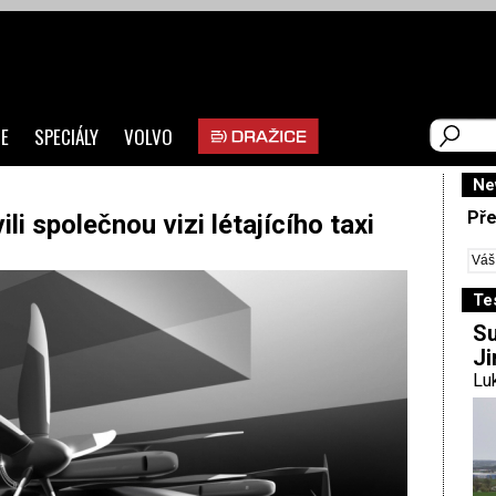
E
SPECIÁLY
VOLVO
Ne
Pře
li společnou vizi létajícího taxi
Te
Su
Ji
Luk