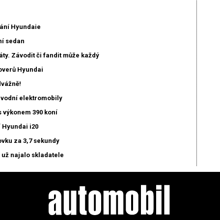
mání Hyundaie
ní sedan
ty. Závodit či fandit může každý
soverů Hyundai
dvážně!
ávodní elektromobily
s výkonem 390 koní
 Hyundai i20
ovku za 3,7 sekundy
 už najalo skladatele