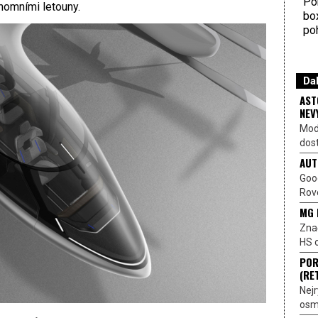
Por
nomními letouny.
bo
poh
Dal
AST
NEV
Mod
dost
AUT
Goo
Rove
MG 
Znač
HS o
POR
(RE
Nejr
osmi