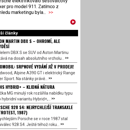
sche elektrifikovalo šestiválcový
xer pro model 911. Zatímco z
ledu marketingu byla...
>>
ší články
ON MARTIN DBX S – OHROMÍ, ALE
YDĚSÍ
elem DBX S se SUV od Aston Martinu
>>
ává na dosah absolutního vrcholu...
OMOBIL: SRPNOVÉ VYDÁNÍ JIŽ V PRODEJI!
dwood, Alpine A390 GT i elektrický Range
>>
r Sport. Na stánky právě...
HS HYBRID+ – KLIDNÁ NÁTURA
ka MG minulý rok rozšířila nabídku typu
>>
 hybridní variantu Hybrid+,...
SCHE 928 S4: NEJRYCHLEJŠÍ TRANSAXLE
TROTEST, 1987)
ychlejším Porsche se v roce 1987 stal
>>
válec 928 S4. Ještě téhož roku...