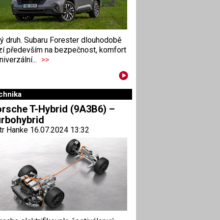
ný druh. Subaru Forester dlouhodobě
zí především na bezpečnost, komfort
niverzální...
>>
chnika
rsche T-Hybrid (9A3B6) –
rbohybrid
tr Hanke 16.07.2024 13:32