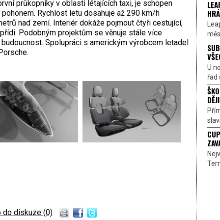
vní průkopníky v oblasti létajících taxi, je schopen
LEA
HRÁ
ým pohonem. Rychlost letu dosahuje až 290 km/h
trů nad zemí. Interiér dokáže pojmout čtyři cestující,
Lea
 přídi. Podobným projektům se věnuje stále více
měst
idí budoucnost. Spolupráci s americkým výrobcem letadel
SUB
Porsche.
VŠE
U n
řad 
ŠKO
DĚJI
Přím
sla
CUP
ZAV
Nejv
Terr
 do diskuze (0)