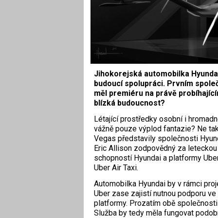
Jihokorejská automobilka Hyundai 
budoucí spolupráci. Prvním společ
měl premiéru na právě probíhající
blízká budoucnost?
Létající prostředky osobní i hromadn
vážně pouze výplod fantazie? Ne tak
Vegas představily společnosti Hyunda
Eric Allison zodpovědný za leteckou
schopností Hyundai a platformy Uber
Uber Air Taxi.
Automobilka Hyundai by v rámci proje
Uber zase zajistí nutnou podporu v
platformy. Prozatím obě společnosti ml
Služba by tedy měla fungovat podobn