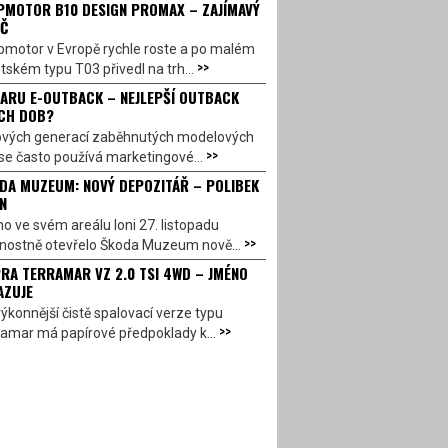
PMOTOR B10 DESIGN PROMAX – ZAJÍMAVÝ
Č
pmotor v Evropě rychle roste a po malém
>>
ském typu T03 přivedl na trh...
ARU E-OUTBACK – NEJLEPŠÍ OUTBACK
CH DOB?
ových generací zaběhnutých modelových
>>
se často používá marketingové...
DA MUZEUM: NOVÝ DEPOZITÁŘ – POLIBEK
N
o ve svém areálu loni 27. listopadu
>>
vnostně otevřelo Škoda Muzeum nově...
RA TERRAMAR VZ 2.0 TSI 4WD – JMÉNO
AZUJE
ýkonnější čistě spalovací verze typu
>>
amar má papírové předpoklady k...