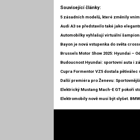
Související články:
5 zásadních modelů, které změnily vní
Audi A3 se představilo také jako elegant
Automobilky vyhlašují virtuální šampioná
Bayon je nová vstupenka do světa cros
Brussels Motor Show 2025: Hyundai – O
Budoucnost Hyundai: sportovní auta i z
Cupra Formentor VZ5 dostala pětiválec 
Další premiéra pro Ženevu: Sportovnější
Elektrický Mustang Mach-E GT pokoří st
Elektromobily nově musí být slyšet. BMW