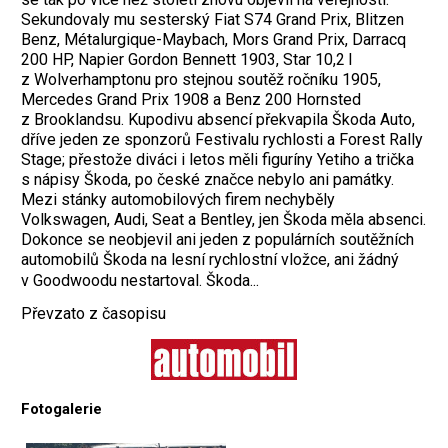
Sekundovaly mu sesterský Fiat S74 Grand Prix, Blitzen
Benz, Métalurgique-Maybach, Mors Grand Prix, Darracq
200 HP, Napier Gordon Bennett 1903, Star 10,2 l
z Wolverhamptonu pro stejnou soutěž ročníku 1905,
Mercedes Grand Prix 1908 a Benz 200 Hornsted
z Brooklandsu. Kupodivu absencí překvapila Škoda Auto,
dříve jeden ze sponzorů Festivalu rychlosti a Forest Rally
Stage; přestože diváci i letos měli figuríny Yetiho a trička
s nápisy Škoda, po české značce nebylo ani památky.
Mezi stánky automobilových firem nechyběly
Volkswagen, Audi, Seat a Bentley, jen Škoda měla absenci.
Dokonce se neobjevil ani jeden z populárních soutěžních
automobilů Škoda na lesní rychlostní vložce, ani žádný
v Goodwoodu nestartoval. Škoda...
Převzato z časopisu
Fotogalerie