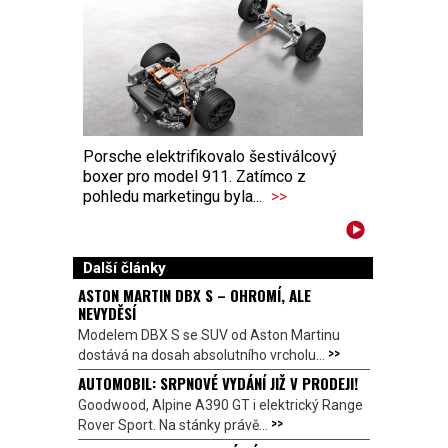
Porsche elektrifikovalo šestiválcový
boxer pro model 911. Zatímco z
pohledu marketingu byla...
>>
Další články
ASTON MARTIN DBX S – OHROMÍ, ALE
NEVYDĚSÍ
Modelem DBX S se SUV od Aston Martinu
>>
dostává na dosah absolutního vrcholu...
AUTOMOBIL: SRPNOVÉ VYDÁNÍ JIŽ V PRODEJI!
Goodwood, Alpine A390 GT i elektrický Range
>>
Rover Sport. Na stánky právě...