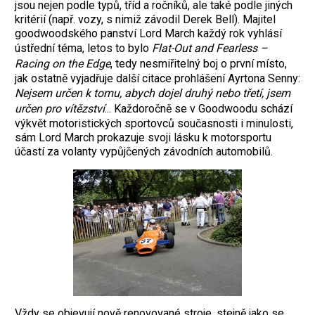
jsou nejen podle typů, tříd a ročníků, ale také podle jiných
kritérií (např. vozy, s nimiž závodil Derek Bell). Majitel
goodwoodského panství Lord March každý rok vyhlásí
ústřední téma, letos to bylo
Flat-Out and Fearless –
Racing on the Edge
, tedy nesmiřitelný boj o první místo,
jak ostatně vyjadřuje další citace prohlášení Ayrtona Senny:
Nejsem určen k tomu, abych dojel druhý nebo třetí, jsem
určen pro vítězství
... Každoročně se v Goodwoodu schází
výkvět motoristických sportovců současnosti i minulosti,
sám Lord March prokazuje svoji lásku k motorsportu
účastí za volanty vypůjčených závodních automobilů.
Vždy se objevují nově renovované stroje, stejně jako se