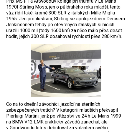
Prix MS F1 a Attwoodův kolega při triumfu v Le Mans
1970! Stirling Moss, jen o půldruhého roku mladší, tento
vůz řídil také, kromě 300 SLR z italských Mille Miglia
1955. Jen pro ilustraci, Stirling se spolujezdcem Denisem
Jenkinsonem tehdy po otevřených italských silnicích
urazili 1000 mil (tedy 1600 km) za něco málo přes deset
hodin, jejich 300 SLR dosahoval rychlosti přes 280 km/h.
Co na to dnešní závodníci, jezdící na sterilních
zabezpečených tratích? V kategorii mladších překvapil
Pierluigi Martini, jenž po vítězství ve 24 h Le Mans 1999
na BMW V12 LMR prakticky závodů zanechal, ale
v Goodwoodu letos debutoval za volantem svého