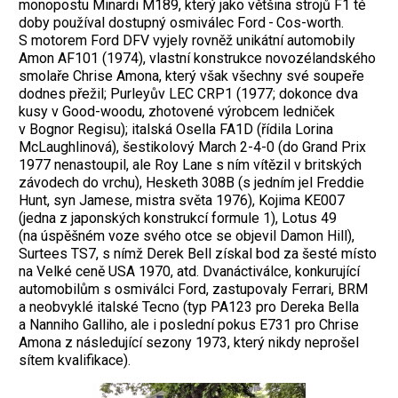
monopostu Minardi M189, který jako většina strojů F1 té
doby používal dostupný osmiválec Ford - Cos-worth.
S motorem Ford DFV vyjely rovněž unikátní automobily
Amon AF101 (1974), vlastní konstrukce novozélandského
smolaře Chrise Amona, který však všechny své soupeře
dodnes přežil; Purleyův LEC CRP1 (1977; dokonce dva
kusy v Good-woodu, zhotovené výrobcem ledniček
v Bognor Regisu); italská Osella FA1D (řídila Lorina
McLaughlinová), šestikolový March 2-4-0 (do Grand Prix
1977 nenastoupil, ale Roy Lane s ním vítězil v britských
závodech do vrchu), Hesketh 308B (s jedním jel Freddie
Hunt, syn Jamese, mistra světa 1976), Kojima KE007
(jedna z japonských konstrukcí formule 1), Lotus 49
(na úspěšném voze svého otce se objevil Damon Hill),
Surtees TS7, s nímž Derek Bell získal bod za šesté místo
na Velké ceně USA 1970, atd. Dvanáctiválce, konkurující
automobilům s osmiválci Ford, zastupovaly Ferrari, BRM
a neobvyklé italské Tecno (typ PA123 pro Dereka Bella
a Nanniho Galliho, ale i poslední pokus E731 pro Chrise
Amona z následující sezony 1973, který nikdy neprošel
sítem kvalifikace).