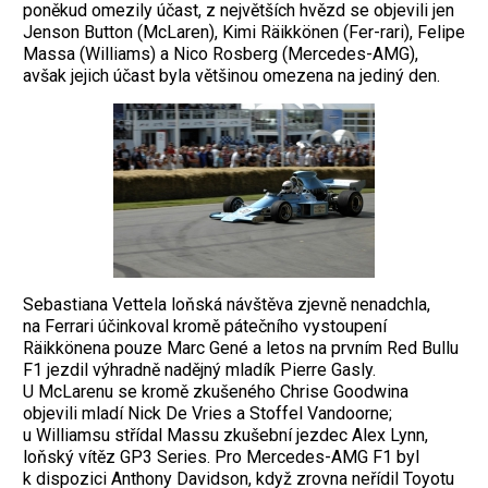
poněkud omezily účast, z největších hvězd se objevili jen
Jenson Button (McLaren), Kimi Räikkönen (Fer-rari), Felipe
Massa (Williams) a Nico Rosberg (Mercedes-AMG),
avšak jejich účast byla většinou omezena na jediný den.
Sebastiana Vettela loňská návštěva zjevně nenadchla,
na Ferrari účinkoval kromě pátečního vystoupení
Räikkönena pouze Marc Gené a letos na prvním Red Bullu
F1 jezdil výhradně nadějný mladík Pierre Gasly.
U McLarenu se kromě zkušeného Chrise Goodwina
objevili mladí Nick De Vries a Stoffel Vandoorne;
u Williamsu střídal Massu zkušební jezdec Alex Lynn,
loňský vítěz GP3 Series. Pro Mercedes-AMG F1 byl
k dispozici Anthony Davidson, když zrovna neřídil Toyotu