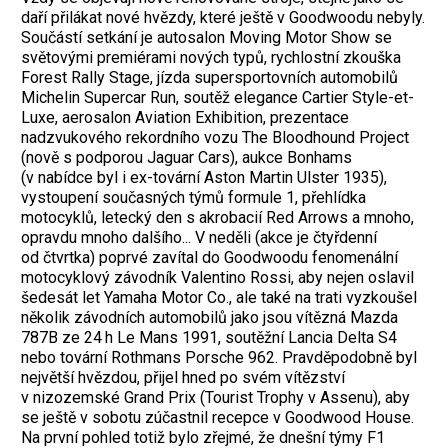
daří přilákat nové hvězdy, které ještě v Goodwoodu nebyly.
Součástí setkání je autosalon Moving Motor Show se
světovými premiérami nových typů, rychlostní zkouška
Forest Rally Stage, jízda supersportovních automobilů
Michelin Supercar Run, soutěž elegance Cartier Style-et-
Luxe, aerosalon Aviation Exhibition, prezentace
nadzvukového rekordního vozu The Bloodhound Project
(nově s podporou Jaguar Cars), aukce Bonhams
(v nabídce byl i ex-tovární Aston Martin Ulster 1935),
vystoupení současných týmů formule 1, přehlídka
motocyklů, letecký den s akrobacií Red Arrows a mnoho,
opravdu mnoho dalšího... V neděli (akce je čtyřdenní
od čtvrtka) poprvé zavítal do Goodwoodu fenomenální
motocyklový závodník Valentino Rossi, aby nejen oslavil
šedesát let Yamaha Motor Co., ale také na trati vyzkoušel
několik závodních automobilů jako jsou vítězná Mazda
787B ze 24 h Le Mans 1991, soutěžní Lancia Delta S4
nebo tovární Rothmans Porsche 962. Pravděpodobně byl
největší hvězdou, přijel hned po svém vítězství
v nizozemské Grand Prix (Tourist Trophy v Assenu), aby
se ještě v sobotu zúčastnil recepce v Goodwood House.
Na první pohled totiž bylo zřejmé, že dnešní týmy F1