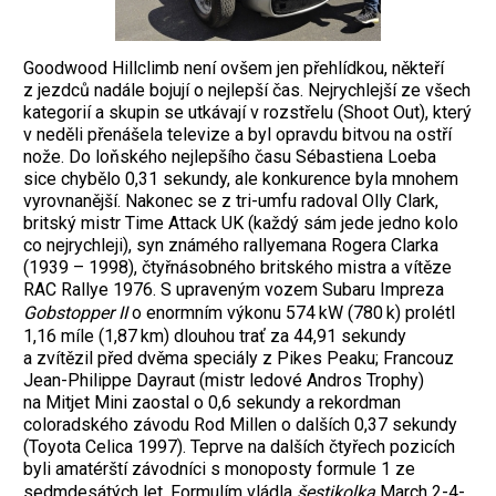
Goodwood Hillclimb není ovšem jen přehlídkou, někteří
z jezdců nadále bojují o nejlepší čas. Nejrychlejší ze všech
kategorií a skupin se utkávají v rozstřelu (Shoot Out), který
v neděli přenášela televize a byl opravdu bitvou na ostří
nože. Do loňského nejlepšího času Sébastiena Loeba
sice chybělo 0,31 sekundy, ale konkurence byla mnohem
vyrovnanější. Nakonec se z tri-umfu radoval Olly Clark,
britský mistr Time Attack UK (každý sám jede jedno kolo
co nejrychleji), syn známého rallyemana Rogera Clarka
(1939 – 1998), čtyřnásobného britského mistra a vítěze
RAC Rallye 1976. S upraveným vozem Subaru Impreza
Gobstopper II
o enormním výkonu 574 kW (780 k) prolétl
1,16 míle (1,87 km) dlouhou trať za 44,91 sekundy
a zvítězil před dvěma speciály z Pikes Peaku; Francouz
Jean-Philippe Dayraut (mistr ledové Andros Trophy)
na Mitjet Mini zaostal o 0,6 sekundy a rekordman
coloradského závodu Rod Millen o dalších 0,37 sekundy
(Toyota Celica 1997). Teprve na dalších čtyřech pozicích
byli amatérští závodníci s monoposty formule 1 ze
sedmdesátých let. Formulím vládla
šestikolka
March 2-4-