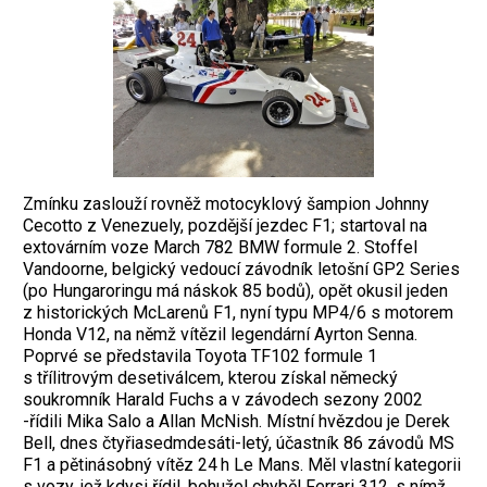
Zmínku zaslouží rovněž motocyklový šampion Johnny
Cecotto z Venezuely, pozdější jezdec F1; startoval na
extovárním voze March 782 BMW formule 2. Stoffel
Vandoorne, belgický vedoucí závodník letošní GP2 Series
(po Hungaroringu má náskok 85 bodů), opět okusil jeden
z historických McLarenů F1, nyní typu MP4/6 s motorem
Honda V12, na němž vítězil legendární Ayrton Senna.
Poprvé se představila Toyota TF102 formule 1
s třílitrovým desetiválcem, kterou získal německý
soukromník Harald Fuchs a v závodech sezony 2002
-řídili Mika Salo a Allan McNish. Místní hvězdou je Derek
Bell, dnes čtyřiasedmdesáti-letý, účastník 86 závodů MS
F1 a pětinásobný vítěz 24 h Le Mans. Měl vlastní kategorii
s vozy, jež kdysi řídil, bohužel chyběl Ferrari 312, s nímž