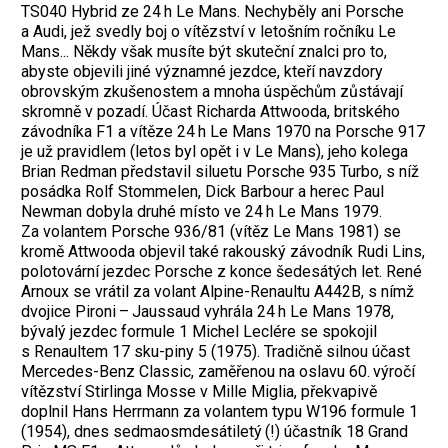
TS040 Hybrid ze 24 h Le Mans. Nechyběly ani Porsche
a Audi, jež svedly boj o vítězství v letošním ročníku Le
Mans... Někdy však musíte být skuteční znalci pro to,
abyste objevili jiné významné jezdce, kteří navzdory
obrovským zkušenostem a mnoha úspěchům zůstávají
skromně v pozadí. Účast Richarda Attwooda, britského
závodníka F1 a vítěze 24 h Le Mans 1970 na Porsche 917
je už pravidlem (letos byl opět i v Le Mans), jeho kolega
Brian Redman představil siluetu Porsche 935 Turbo, s níž
posádka Rolf Stommelen, Dick Barbour a herec Paul
Newman dobyla druhé místo ve 24 h Le Mans 1979.
Za volantem Porsche 936/81 (vítěz Le Mans 1981) se
kromě Attwooda objevil také rakouský závodník Rudi Lins,
polotovární jezdec Porsche z konce šedesátých let. René
Arnoux se vrátil za volant Alpine-Renaultu A442B, s nímž
dvojice Pironi – Jaussaud vyhrála 24 h Le Mans 1978,
bývalý jezdec formule 1 Michel Leclére se spokojil
s Renaultem 17 sku-piny 5 (1975). Tradičně silnou účast
Mercedes-Benz Classic, zaměřenou na oslavu 60. výročí
vítězství Stirlinga Mosse v Mille Miglia, překvapivě
doplnil Hans Herrmann za volantem typu W196 formule 1
(1954), dnes sedmaosmdesátiletý (!) účastník 18 Grand