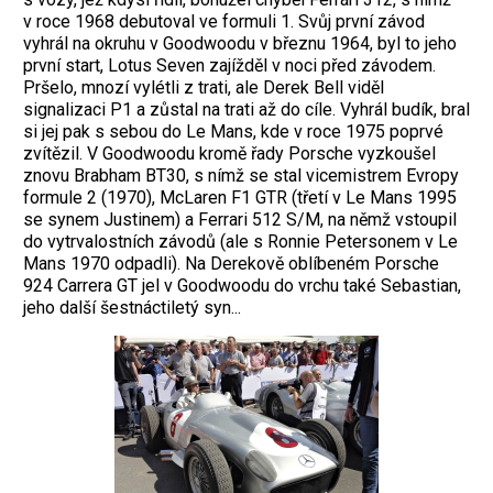
v roce 1968 debutoval ve formuli 1. Svůj první závod
vyhrál na okruhu v Goodwoodu v březnu 1964, byl to jeho
první start, Lotus Seven zajížděl v noci před závodem.
Pršelo, mnozí vylétli z trati, ale Derek Bell viděl
signalizaci P1 a zůstal na trati až do cíle. Vyhrál budík, bral
si jej pak s sebou do Le Mans, kde v roce 1975 poprvé
zvítězil. V Goodwoodu kromě řady Porsche vyzkoušel
znovu Brabham BT30, s nímž se stal vicemistrem Evropy
formule 2 (1970), McLaren F1 GTR (třetí v Le Mans 1995
se synem Justinem) a Ferrari 512 S/M, na němž vstoupil
do vytrvalostních závodů (ale s Ronnie Petersonem v Le
Mans 1970 odpadli). Na Derekově oblíbeném Porsche
924 Carrera GT jel v Goodwoodu do vrchu také Sebastian,
jeho další šestnáctiletý syn...