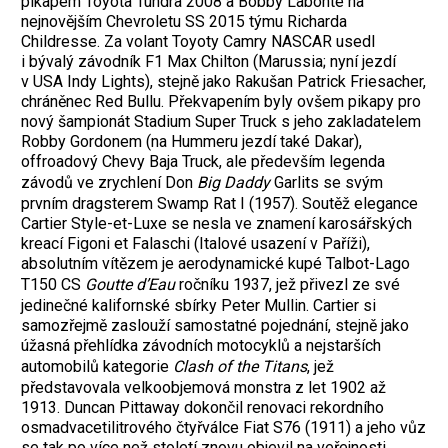
pikapem Toyota Tundra 2008 a Bobby Labonte na
nejnovějším Chevroletu SS 2015 týmu Richarda
Childresse. Za volant Toyoty Camry NASCAR usedl
i bývalý závodník F1 Max Chilton (Marussia; nyní jezdí
v USA Indy Lights), stejně jako Rakušan Patrick Friesacher,
chráněnec Red Bullu. Překvapením byly ovšem pikapy pro
nový šampionát Stadium Super Truck s jeho zakladatelem
Robby Gordonem (na Hummeru jezdí také Dakar),
offroadový Chevy Baja Truck, ale především legenda
závodů ve zrychlení Don
Big Daddy
Garlits se svým
prvním dragsterem Swamp Rat I (1957). Soutěž elegance
Cartier Style-et-Luxe se nesla ve znamení karosářských
kreací Figoni et Falaschi (Italové usazení v Paříži),
absolutním vítězem je aerodynamické kupé Talbot-Lago
T150 CS
Goutte d’Eau
ročníku 1937, jež přivezl ze své
jedinečné kalifornské sbírky Peter Mullin. Cartier si
samozřejmě zaslouží samostatné pojednání, stejně jako
úžasná přehlídka závodních motocyklů a nejstarších
automobilů kategorie
Clash of the Titans
, jež
představovala velkoobjemová monstra z let 1902 až
1913. Duncan Pittaway dokončil renovaci rekordního
osmadvacetilitrového čtyřválce Fiat S76 (1911) a jeho vůz
se tak po více než století znovu objevil na veřejnosti.