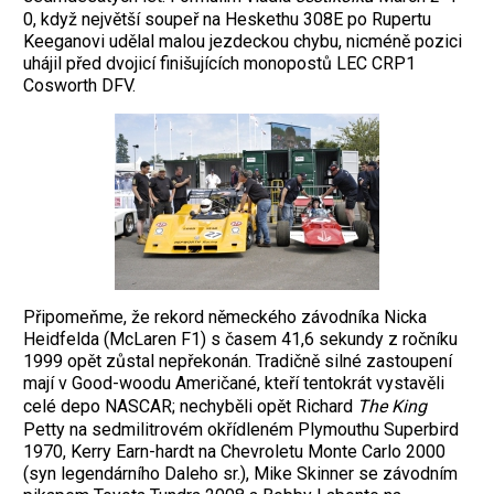
0, když největší soupeř na Heskethu 308E po Rupertu
Keeganovi udělal malou jezdeckou chybu, nicméně pozici
uhájil před dvojicí finišujících monopostů LEC CRP1
Cosworth DFV.
Připomeňme, že rekord německého závodníka Nicka
Heidfelda (McLaren F1) s časem 41,6 sekundy z ročníku
1999 opět zůstal nepřekonán. Tradičně silné zastoupení
mají v Good-woodu Američané, kteří tentokrát vystavěli
celé depo NASCAR; nechyběli opět Richard
The King
Petty na sedmilitrovém okřídleném Plymouthu Superbird
1970, Kerry Earn-hardt na Chevroletu Monte Carlo 2000
(syn legendárního Daleho sr.), Mike Skinner se závodním