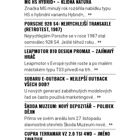
MG HS HYBRID+ – KLIDNÁ NÁTURA
Značka MG minulý rok rozšířila nabídku typu
>>
HS o hybridní variantu Hybrid+,...
PORSCHE 928 S4: NEJRYCHLEJŠÍ TRANSAXLE
(RETROTEST, 1987)
Nejrychlejším Porsche se v roce 1987 stal
>>
osmiválec 928 S4. Ještě téhož roku...
LEAPMOTOR B10 DESIGN PROMAX – ZAJÍMAVÝ
HRÁČ
Leapmotor v Evropě rychle roste a po malém
>>
městském typu T03 přivedl na trh...
SUBARU E-OUTBACK – NEJLEPŠÍ OUTBACK
VŠECH DOB?
U nových generací zaběhnutých modelových
>>
řad se často používá marketingové...
ŠKODA MUZEUM: NOVÝ DEPOZITÁŘ – POLIBEK
DĚJIN
Přímo ve svém areálu loni 27. listopadu
>>
slavnostně otevřelo Škoda Muzeum nově...
CUPRA TERRAMAR VZ 2.0 TSI 4WD – JMÉNO
ZAVAZUJE