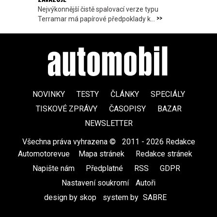
Nejvýkonnější čistě spalovací verze typu
>>
Terramar má papírové předpoklady k...
NOVINKY
TESTY
ČLÁNKY
SPECIÁLY
TISKOVÉ ZPRÁVY
ČASOPISY
BAZAR
NEWSLETTER
Všechna práva vyhrazena ©
|
2011 - 2026 Redakce
Automotorevue
|
Mapa stránek
|
Redakce stránek
|
Napište nám
|
Předplatné
|
RSS
|
GDPR
|
Nastavení soukromí
Autoři
design by skop
|
system by
SABRE
|