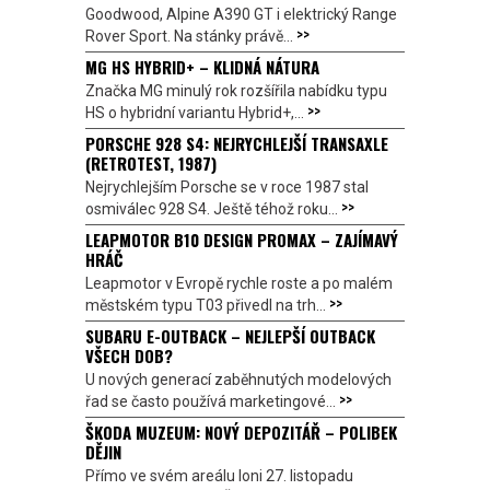
Goodwood, Alpine A390 GT i elektrický Range
>>
Rover Sport. Na stánky právě...
MG HS HYBRID+ – KLIDNÁ NÁTURA
Značka MG minulý rok rozšířila nabídku typu
>>
HS o hybridní variantu Hybrid+,...
PORSCHE 928 S4: NEJRYCHLEJŠÍ TRANSAXLE
(RETROTEST, 1987)
Nejrychlejším Porsche se v roce 1987 stal
>>
osmiválec 928 S4. Ještě téhož roku...
LEAPMOTOR B10 DESIGN PROMAX – ZAJÍMAVÝ
HRÁČ
Leapmotor v Evropě rychle roste a po malém
>>
městském typu T03 přivedl na trh...
SUBARU E-OUTBACK – NEJLEPŠÍ OUTBACK
VŠECH DOB?
U nových generací zaběhnutých modelových
>>
řad se často používá marketingové...
ŠKODA MUZEUM: NOVÝ DEPOZITÁŘ – POLIBEK
DĚJIN
Přímo ve svém areálu loni 27. listopadu