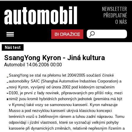
NEWSLETTER
PŘEDPLATNÉ
O NÁS
Náš test
SsangYong Kyron - Jiná kultura
Automobil
14.06.2006 00:00
SsangYong se stal na přelomu let 2004/2005 součástí čínské
automobilky SAIC (Shanghai Automotive Industries Corporation) a
nový Kyron, vyvíjený od února 2002 pod kódovým označením
D100, je první z řady novinek, připravovaných pro příští roky, mezi
nimiž jsou kromě hybridních pohonných jednotek (premiéra má být
v Kyronu) také vozy se samonosnou karoserií. Kyron nahrazuje
Musso a pod nezvyklou karoserií ukrývá klasickou koncepci
terénních vozů s žebřinovým rámem a tuhou zadní nápravou. Tomu
odpovídají i jízdní vlastnosti, které se vyznačují velkými pohyby
karoserie při dynamických změnách, relativně nepřesným řízením a