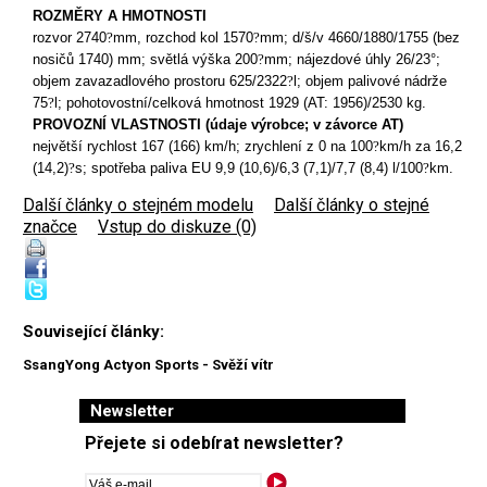
ROZMĚRY A HMOTNOSTI
rozvor 2740
?
mm, rozchod kol 1570
?
mm; d/š/v 4660/1880/1755 (bez
nosičů 1740) mm; světlá výška 200
?
mm; nájezdové úhly 26/23°;
objem zavazadlového prostoru 625/2322
?
l; objem palivové nádrže
75
?
l; pohotovostní/celková hmotnost 1929 (AT: 1956)/2530 kg.
PROVOZNÍ VLASTNOSTI (údaje výrobce; v závorce AT)
největší rychlost 167 (166) km/h; zrychlení z 0 na 100
?
km/h za 16,2
(14,2)
?
s; spotřeba paliva EU 9,9 (10,6)/6,3 (7,1)/7,7 (8,4) l/100
?
km.
Další články o stejném modelu
|
Další články o stejné
značce
|
Vstup do diskuze (0)
Související články:
SsangYong Actyon Sports - Svěží vítr
Newsletter
Přejete si odebírat newsletter?