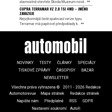
>>
slavnostně otevřelo Škoda Muzeum nově...
CUPRA TERRAMAR VZ 2.0 TSI 4WD – JMÉNO
ZAVAZUJE
Nejvýkonnější čistě spalovací verze typu
>>
Terramar má papírové předpoklady k...
NOVINKY
TESTY
ČLÁNKY
SPECIÁLY
TISKOVÉ ZPRÁVY
ČASOPISY
BAZAR
NEWSLETTER
Všechna práva vyhrazena ©
|
2011 - 2026 Redakce
Automotorevue
|
Mapa stránek
|
Redakce stránek
|
Napište nám
|
Předplatné
|
RSS
|
GDPR
|
Nastavení soukromí
Autoři