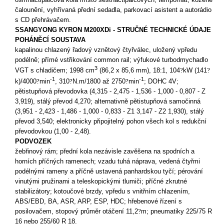
čalounění, vyhřívaná přední sedadla, parkovací asistent a autorádio
s CD přehrávačem.
SSANGYONG KYRON M200XDi - STRUČNÉ TECHNICKÉ ÚDAJE
POHÁNĚCÍ SOUSTAVA
kapalinou chlazený řadový vznětový čtyřválec, uložený vpředu
podélně; přímé vstřikování common rail; výfukové turbodmychadlo
3
VGT s chladičem; 1998 cm
(86,2 x 85,6 mm), 18:1, 104
?
kW (141
?
-1
-1
k)/4000
?
min
, 310
?
N.m/1800 až 2750
?
min
; DOHC 4V;
pětistupňová převodovka (4,315 - 2,475 - 1,536 - 1,000 - 0,807 - Z
3,919), stálý převod 4,270; alternativně pětistupňová samočinná
(3,951 - 2,423 - 1,486 - 1,000 - 0,833 - Z1 3,147 - Z2 1,930), stálý
převod 3,540; elektronicky připojitelný pohon všech kol s redukční
převodovkou (1,00 - 2,48).
PODVOZEK
žebřinový rám; přední kola nezávisle zavěšena na spodních a
horních příčných ramenech; vzadu tuhá náprava, vedená čtyřmi
podélnými rameny a příčně ustavená panhardskou tyčí; pérování
vinutými pružinami a teleskopickými tlumiči; příčné zkrutné
stabilizátory; kotoučové brzdy, vpředu s vnitřním chlazením,
ABS/EBD, BA, ASR, ARP, ESP, HDC; hřebenové řízení s
posilovačem, stopový průměr otáčení 11,2
?
m; pneumatiky 225/75 R
16 nebo 255/60 R 18.