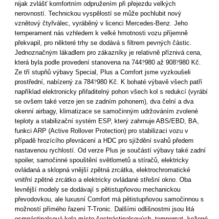
nijak zvlášť komfortním odpružením při přejezdu velkých
nerovností. Technickou vyspělostí se může pochlubit nový
vznětový čtyřválec, vyráběný v licenci Mercedes-Benz. Jeho
temperament nás vzhledem k velké hmotnosti vozu příjemně
překvapil, pro některé trhy se dodává s filtrem pevných částic.
Jednoznačným lákadlem pro zákazníky je relativně příznivá cena,
která byla podle provedení stanovena na 744
?
980 až 908
?
980 Kč.
Ze tří stupňů výbavy Special, Plus a Comfort jsme vyzkoušeli
prostřední, nabízený za 784
?
980 Kč. K bohaté výbavě všech patří
například elektronicky přiřaditelný pohon všech kol s redukcí (vyrábí
se ovšem také verze jen se zadním pohonem), dva čelní a dva
okenní airbagy, klimatizace se samočinným udržováním zvolené
teploty a stabilizační systém ESP, který zahrnuje ABS/EBD, BA,
funkci ARP (Active Rollover Protection) pro stabilizaci vozu v
případě hrozícího převrácení a HDC pro sjíždění svahů předem
nastavenou rychlostí. Od verze Plus je součástí výbavy také zadní
spoiler, samočinné spouštění světlometů a stíračů, elektricky
ovládaná a sklopná vnější zpětná zrcátka, elektrochromatické
vnitřní zpětné zrcátko a elektricky ovládané střešní okno. Oba
levnější modely se dodávají s pětistupňovou mechanickou
převodovkou, ale luxusní Comfort má pětistupňovou samočinnou s
možností přímého řazení T-Tronic. Dalšími odlišnostmi jsou litá
osmnáctipalcová kola místo šestnáctipalcových, tempomat, kožené