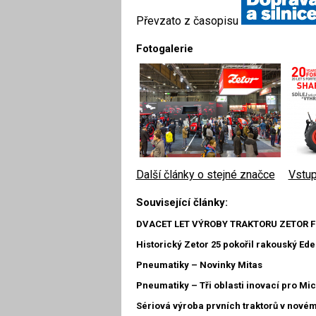
Převzato z časopisu
Fotogalerie
Další články o stejné značce
|
Vstup
Související články:
DVACET LET VÝROBY TRAKTORU ZETOR 
Historický Zetor 25 pokořil rakouský Ed
Pneumatiky – Novinky Mitas
Pneumatiky – Tři oblasti inovací pro Mic
Sériová výroba prvních traktorů v nové