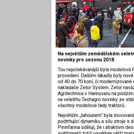
Na největším zemědělském veletrh
novinky pro sezonu 2018.
T
ou nejočekávanější byla modelová 
provedení. Dalšími lákadly byly nové
od 40 do 70 koní, či modernizované 
nakladače Zetor System. Zetor navá
Agritechnica v Hannoveru na podzim
na veletrhu Techagro novinky ze stále
všechny modelové řady traktorů.
Největším „tahounem“ byla inovovan
podtrhující dynamiku a sílu stroje 
Pininfarina sdělují, že i atraktivní 
světlometů totiž osvětluje větší pra