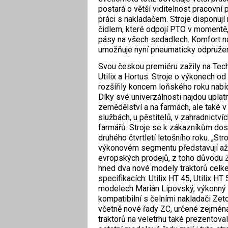
postará o větší viditelnost pracovní 
práci s nakladačem. Stroje disponuj
čidlem, které odpojí PTO v momentě,
pásy na všech sedadlech. Komfort na
umožňuje nyní pneumaticky odpruže
Svou českou premiéru zažily na Tech
Utilix a Hortus. Stroje o výkonech od
rozšířily koncem loňského roku nabíd
Díky své univerzálnosti najdou uplatn
zemědělství a na farmách, ale také 
službách, u pěstitelů, v zahradnictv
farmářů. Stroje se k zákazníkům dos
druhého čtvrtletí letošního roku. „Str
výkonovém segmentu představují až
evropských prodejů, z toho důvodu Z
hned dva nové modely traktorů celk
specifikacích: Utilix HT 45, Utilix H
modelech Marián Lipovský, výkonný řed
kompatibilní s čelními nakladači Zet
včetně nové řady ZC, určené zejména
traktorů na veletrhu také prezentova