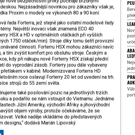
troje nové bezpečnostní prvky počínaje brzdnými
PEU
deskou. Nejzásadnější novinkou pro zákazníky však je,
Bere
bídka Proxim o modely ve výkonech 80 a 90 koní.
přek
á řada Forterra, jež stejně jako ostatní modelové řady
LEA
stémy. Největší inovaci však znamená ECO 40
Nov
erry HSX a HD v optimálních otáčkách při vyšších
pos
ných 1750 otáček/min). Stroje díky tomu šetří provozní
urče
ykonávané činnosti. Forterru HSX mohou zákazníci navíc
ABA
 a tím zvýšit komfort pro obsluhu stroje. Českým a
LED
e, kdy při nákupu nové Forterry HSX získají přední
Nejv
tí do vyprodání zásob. Forterry jsou dále vybaveny
jedn
 přetlakem v kabině.
Modernizovaná Forterra HD
PRA
letošním roce oslavují Forterry 20 let od uvedení na trh.
AUK
síce strojů do 55 zemí světa.
Vůbe
nujeme také posilování pozic na jednotlivých trzích.
port
nsku a podařilo se nám vstoupit do Vietnamu. Jednáme
lastech Jižní Ameriky, východní Afriky a jihovýchodní
 navýšit objem výroby, protože očekáváme, že se
ilizovat. Velké naděje vkládáme do představených
ém designu,“ dodává Marián Lipovský.