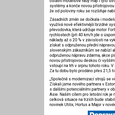
ostatní modelové řady mají i tyto s
systémy a konče novou přístrojovou 
že od poloviny roku se rozšiřuje na
Zásadních změn se dočkala i modelov
využívá nové efektivnější brzdné sy
převodovka, která udržuje motor Fort
rychlostech (při 40 km/h jde o úspor
náklady až o 20 % v závislosti na v
získat s odpruženou přední nápravou,
slovenským zákazníkům se nabízí akc
odpruženou nápravu zdarma, akce pla
novou přístrojovou deskou či vyšším
vstoupí na trh v srpnu tohoto roku. V 
Za tu dobu bylo prodáno přes 21,5 ti
„Společně s modernizací strojů se vě
Získali jsme nového partnera v Esto
s dalšími potenciálními partnery v ob
Asie. Naším cílem pro letošní rok je
celková situace na trzích bude stab
novinek Utilix, Hortus a Major v nov