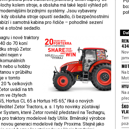
Por
plochy kolem stroje, a obsluha má také lepší výhled při
bo
í modernějšími brzdnými systémy. Jsou vybaveny
poh
 kdy obsluha stroje opustí sedadlo, či bezpečnostními
bízí i samotná kabina pro řidiče – pohodlné sezení
né a otočné sedadlo.
Dal
agru i nové traktory
REN
 40 do 70 koní
434
ku strojů Zetor.
Nové
ění nejen v
jsme
v komunálních
MOT
ích nebo u hobby
tanou v průběhu
Na b
oje v tomto
Moto
 20 % celkových
HYU
etor uvádí na trh
Na a
em ve čtyřech
před
T 55, Hortus CL 65 a Hortus HS 65,“ říká o nových
ŠKO
itel Zetor Tractors, a. s. I tyto novinky zůstávají
VLA
or System, které Zetor rovněž představil na Techagru,
Ten
 pro traktory modelové řady Utilix.
Brněnský výrobce
pozo
l novou generaci modelové řady Proxima. Stejně jako