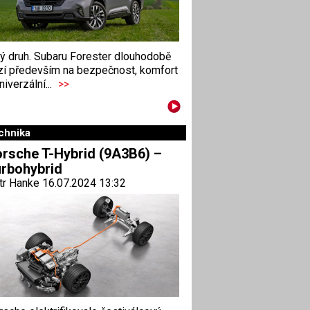
ný druh. Subaru Forester dlouhodobě
zí především na bezpečnost, komfort
niverzální...
>>
chnika
rsche T-Hybrid (9A3B6) –
rbohybrid
tr Hanke 16.07.2024 13:32