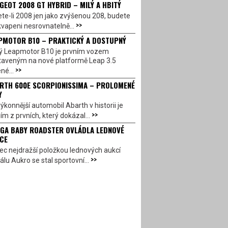
GEOT 2008 GT HYBRID – MILÝ A HBITÝ
te-li 2008 jen jako zvýšenou 208, budete
>>
vapeni nesrovnatelně...
PMOTOR B10 – PRAKTICKÝ A DOSTUPNÝ
ý Leapmotor B10 je prvním vozem
taveným na nové platformě Leap 3.5
>>
né...
RTH 600E SCORPIONISSIMA – PROLOMENÉ
Y
ýkonnější automobil Abarth v historii je
>>
ím z prvních, který dokázal...
GA BABY ROADSTER OVLÁDLA LEDNOVÉ
CE
c nejdražší položkou lednových aukcí
>>
álu Aukro se stal sportovní...