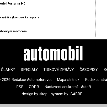
model Forterra HD
o vyšší výkonové kategorie
tiválcovým motorem
ČLÁNKY
SPECIÁLY
TISKOVÉ ZPRÁVY
ČASOPISY
B
- 2026 Redakce Automotorevue
|
Mapa stránek
|
Redakce str
RSS
|
GDPR
|
Nastavení soukromí
Autoři
design by skop
|
system by
SABRE
|