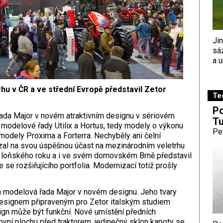
Ji
sá
a u
u v ČR a ve střední Evropě představil Zetor
Te
Po
řada Major v novém atraktivním designu v sériovém
Tu
 modelové řady Utilix a Hortus, tedy modely o výkonu
Pe
modely Proxima a Forterra. Nechyběly ani čelní
zal na svou úspěšnou účast na mezinárodním veletrhu
 loňského roku a i ve svém domovském Brně představil
 se rozšiřujícího portfolia. Modernizací totiž prošly
á modelová řada Major v novém designu. Jeho tvary
s designem připraveným pro Zetor italským studiem
design může být funkční. Nové umístění předních
covní plochu před traktorem, jedinečný sklon kapoty se