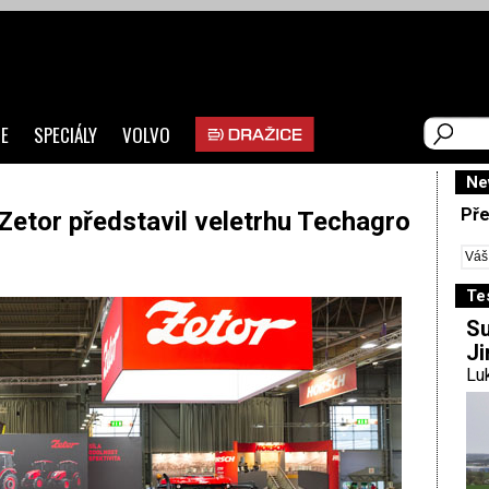
E
SPECIÁLY
VOLVO
Ne
Pře
etor představil veletrhu Techagro
Te
Su
Ji
Luk