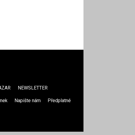
AZAR
NEWSLETTER
ánek
|
Napište nám
|
Předplatné
|