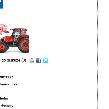
 do diskuze (0)
FORTERRA
elweisspitze
helin
m designu