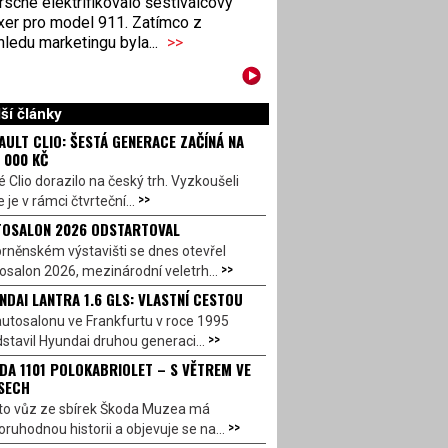
sche elektrifikovalo šestiválcový
xer pro model 911. Zatímco z
ledu marketingu byla...
>>
ší články
AULT CLIO: ŠESTÁ GENERACE ZAČÍNÁ NA
 000 KČ
 Clio dorazilo na český trh. Vyzkoušeli
>>
 je v rámci čtvrteční...
OSALON 2026 ODSTARTOVAL
rněnském výstavišti se dnes otevřel
>>
salon 2026, mezinárodní veletrh...
NDAI LANTRA 1.6 GLS: VLASTNÍ CESTOU
utosalonu ve Frankfurtu v roce 1995
>>
stavil Hyundai druhou generaci...
DA 1101 POLOKABRIOLET – S VĚTREM VE
SECH
to vůz ze sbírek Škoda Muzea má
>>
ruhodnou historii a objevuje se na...