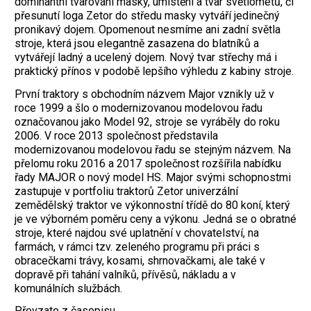
dominantní tvarování masky, umístění a tvar světlometů, či
přesunutí loga Zetor do středu masky vytváří jedinečný
pronikavý dojem. Opomenout nesmíme ani zadní světla
stroje, která jsou elegantně zasazena do blatníků a
vytvářejí ladný a ucelený dojem. Nový tvar střechy má i
praktický přínos v podobě lepšího výhledu z kabiny stroje.
První traktory s obchodním názvem Major vznikly už v
roce 1999 a šlo o modernizovanou modelovou řadu
označovanou jako Model 92, stroje se vyráběly do roku
2006. V roce 2013 společnost představila
modernizovanou modelovou řadu se stejným názvem. Na
přelomu roku 2016 a 2017 společnost rozšířila nabídku
řady MAJOR o nový model HS. Major svými schopnostmi
zastupuje v portfoliu traktorů Zetor univerzální
zemědělský traktor ve výkonnostní třídě do 80 koní, který
je ve výborném poměru ceny a výkonu. Jedná se o obratné
stroje, které najdou své uplatnění v chovatelství, na
farmách, v rámci tzv. zeleného programu při práci s
obracečkami trávy, kosami, shrnovačkami, ale také v
dopravě při tahání valníků, přívěsů, nákladu a v
komunálních službách.
Převzato z časopisu