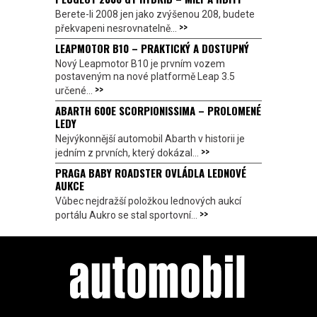
Berete-li 2008 jen jako zvýšenou 208, budete
>>
překvapeni nesrovnatelně...
LEAPMOTOR B10 – PRAKTICKÝ A DOSTUPNÝ
Nový Leapmotor B10 je prvním vozem
postaveným na nové platformě Leap 3.5
>>
určené...
ABARTH 600E SCORPIONISSIMA – PROLOMENÉ
LEDY
Nejvýkonnější automobil Abarth v historii je
>>
jedním z prvních, který dokázal...
PRAGA BABY ROADSTER OVLÁDLA LEDNOVÉ
AUKCE
Vůbec nejdražší položkou lednových aukcí
>>
portálu Aukro se stal sportovní...