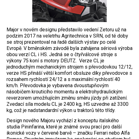
Major v novém designu představilo vedení Zetoru už na
podzim 2017 na veletrhu Agritechnica v SRN, od té doby
se stroj prezentoval na řadě dalších výstav po celé
Evropě. V brněnském závodě byla zahájena sériová výroba
obou verzí CL i HS. Jedná se o čtyřválcové stroje s
výkony 75 koní s motory DEUTZ. Verze CL je
jednoduchým mechanickým strojem s převodovkou 12/12,
verze HS přináší větší komfort obsluze díky převodovce s
rozsahem rychlostí 24/12 a s maximální rychlostí 40
km/h. Převodovka je vybavena dvoustupňovým
násobičem krouticího momentu a elektrohydraulickým
reverzorem umožňujícím změnu směru jízdy při zatížení.
Zvedací síla modelu CL je 2400 kg, HS uzvedne až 3300
kg, což je nadstandardní výkon u traktorů této třídy.
Design nového Majoru vychází z konceptu italského
studia Pininfarina, které je známé svou prací pro další
ikonické vozy v červené barvě – značku Ferrari nebo Alfa