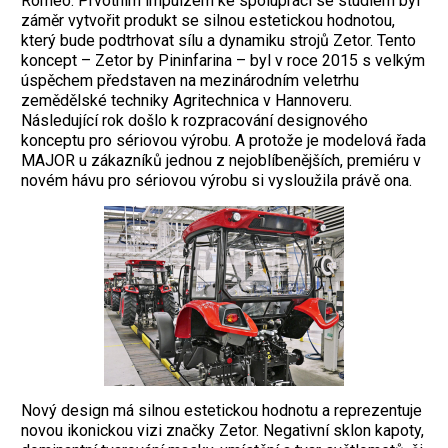
Romeo. Prvotním impulzem ke spolupráci se studiem byl
záměr vytvořit produkt se silnou estetickou hodnotou,
který bude podtrhovat sílu a dynamiku strojů Zetor. Tento
koncept – Zetor by Pininfarina – byl v roce 2015 s velkým
úspěchem představen na mezinárodním veletrhu
zemědělské techniky Agritechnica v Hannoveru.
Následující rok došlo k rozpracování designového
konceptu pro sériovou výrobu. A protože je modelová řada
MAJOR u zákazníků jednou z nejoblíbenějších, premiéru v
novém hávu pro sériovou výrobu si vysloužila právě ona.
Nový design má silnou estetickou hodnotu a reprezentuje
novou ikonickou vizi značky Zetor. Negativní sklon kapoty,