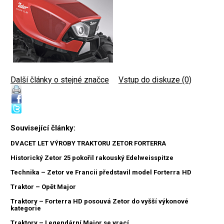
Další články o stejné značce
|
Vstup do diskuze (0)
Související články:
DVACET LET VÝROBY TRAKTORU ZETOR FORTERRA
Historický Zetor 25 pokořil rakouský Edelweisspitze
Technika – Zetor ve Francii představil model Forterra HD
Traktor – Opět Major
Traktory – Forterra HD posouvá Zetor do vyšší výkonové
kategorie
Traktory – Legendární Major se vrací