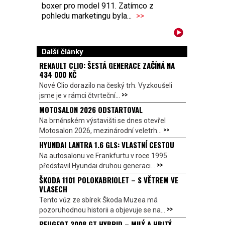
boxer pro model 911. Zatímco z
pohledu marketingu byla...
>>
Další články
RENAULT CLIO: ŠESTÁ GENERACE ZAČÍNÁ NA
434 000 KČ
Nové Clio dorazilo na český trh. Vyzkoušeli
>>
jsme je v rámci čtvrteční...
MOTOSALON 2026 ODSTARTOVAL
Na brněnském výstavišti se dnes otevřel
>>
Motosalon 2026, mezinárodní veletrh...
HYUNDAI LANTRA 1.6 GLS: VLASTNÍ CESTOU
Na autosalonu ve Frankfurtu v roce 1995
>>
představil Hyundai druhou generaci...
ŠKODA 1101 POLOKABRIOLET – S VĚTREM VE
VLASECH
Tento vůz ze sbírek Škoda Muzea má
>>
pozoruhodnou historii a objevuje se na...
PEUGEOT 2008 GT HYBRID – MILÝ A HBITÝ