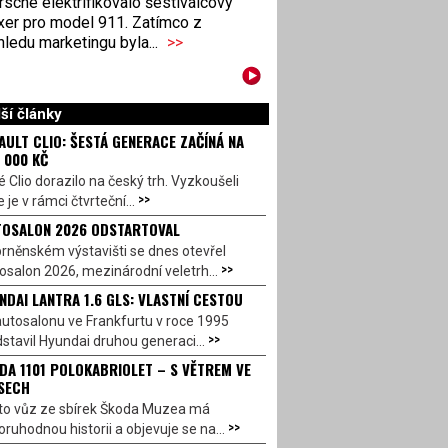
sche elektrifikovalo šestiválcový
xer pro model 911. Zatímco z
ledu marketingu byla...
>>
ší články
AULT CLIO: ŠESTÁ GENERACE ZAČÍNÁ NA
 000 KČ
 Clio dorazilo na český trh. Vyzkoušeli
>>
 je v rámci čtvrteční...
OSALON 2026 ODSTARTOVAL
rněnském výstavišti se dnes otevřel
>>
salon 2026, mezinárodní veletrh...
NDAI LANTRA 1.6 GLS: VLASTNÍ CESTOU
utosalonu ve Frankfurtu v roce 1995
>>
stavil Hyundai druhou generaci...
DA 1101 POLOKABRIOLET – S VĚTREM VE
SECH
to vůz ze sbírek Škoda Muzea má
>>
ruhodnou historii a objevuje se na...