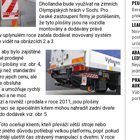
PEU
Dhollandia bude využívat na zimních
Bere
Olympijských hrách v Sochi. Pro
přek
české zastoupení firmy je potěšením,
že tyto plošiny jsou na vozidla
LEA
montovány a dodávány právě
Nov
 v uplynulém roce začala dodávat inovovaný systém
pos
 vidět na obrázcích 2 a 3.
urče
ABA
 aby bylo zajištěné
LED
ně prodejně
plošiny viz. obr. 4,
Nejv
i než standardní
jedn
o jejich cenu, ale
PRA
je obsluha
AUK
í a umožňuje rychlý
Vůbe
ací a ne moc
port
í a rovněž i prodala v roce 2011, jsou plošiny
naci se speciálním kitem mohou nahradit zadní dveře
do dodávek viz. obr. 5.
Toto oceňují klienti, kteří převáží větší stroje nebo
z jiného důvodu potřebují velkou platformu, popř. pokud
chtějí ušetřit čas strávený manipulací s dveřmi. V roce