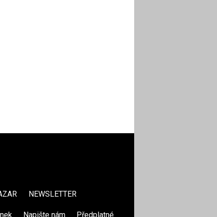
AZAR
NEWSLETTER
ánek
|
Napište nám
|
Předplatné
|