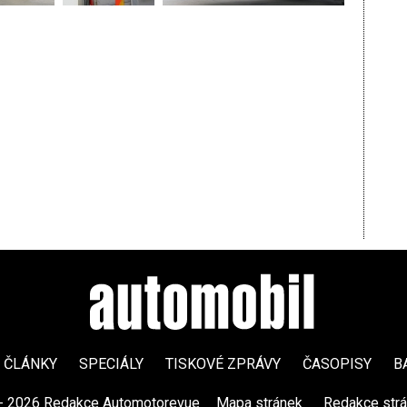
ČLÁNKY
SPECIÁLY
TISKOVÉ ZPRÁVY
ČASOPISY
B
- 2026 Redakce Automotorevue
|
Mapa stránek
|
Redakce str