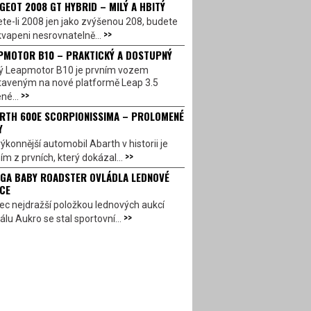
GEOT 2008 GT HYBRID – MILÝ A HBITÝ
te-li 2008 jen jako zvýšenou 208, budete
>>
vapeni nesrovnatelně...
PMOTOR B10 – PRAKTICKÝ A DOSTUPNÝ
ý Leapmotor B10 je prvním vozem
taveným na nové platformě Leap 3.5
>>
né...
RTH 600E SCORPIONISSIMA – PROLOMENÉ
Y
ýkonnější automobil Abarth v historii je
>>
ím z prvních, který dokázal...
GA BABY ROADSTER OVLÁDLA LEDNOVÉ
CE
c nejdražší položkou lednových aukcí
>>
álu Aukro se stal sportovní...