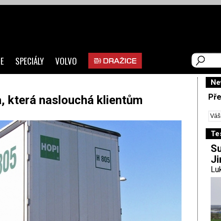
E
SPECIÁLY
VOLVO
Ne
Pře
a, která naslouchá klientům
Te
Su
Ji
Luk