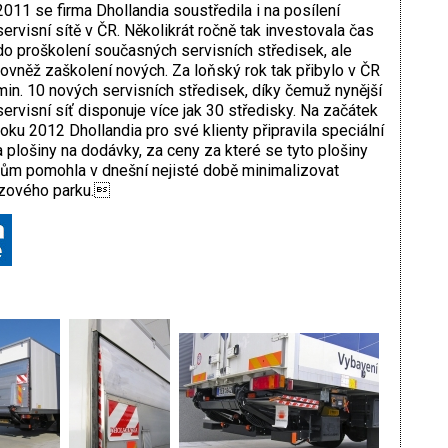
2011 se firma Dhollandia soustředila i na posílení
servisní sítě v ČR. Několikrát ročně tak investovala čas
do proškolení současných servisních středisek, ale
rovněž zaškolení nových. Za loňský rok tak přibylo v ČR
min. 10 nových servisních středisek, díky čemuž nynější
servisní síť disponuje více jak 30 středisky. Na začátek
roku 2012 Dhollandia pro své klienty připravila speciální
a plošiny na dodávky, za ceny za které se tyto plošiny
kům pomohla v dnešní nejisté době minimalizovat
ozového parku.