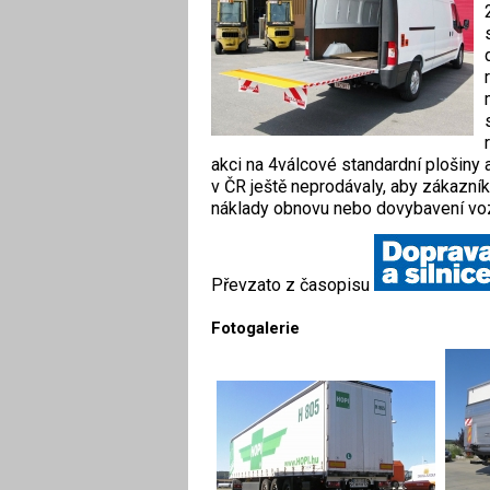
akci na 4válcové standardní plošiny 
v ČR ještě neprodávaly, aby zákazní
náklady obnovu nebo dovybavení v
Převzato z časopisu
Fotogalerie