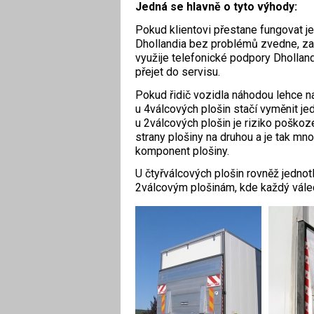
Jedná se hlavně o tyto výhody:
Pokud klientovi přestane fungovat jed
Dhollandia bez problémů zvedne, zav
využije telefonické podpory Dholland
přejet do servisu.
Pokud řidič vozidla náhodou lehce n
u 4válcových plošin stačí vyměnit je
u 2válcových plošin je riziko poškoze
strany plošiny na druhou a je tak mn
komponent plošiny.
U čtyřválcových plošin rovněž jednot
2válcovým plošinám, kde každý válec