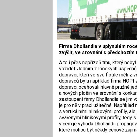
Firma Dhollandia v uplynulém roce 
zvýšit, ve srovnání s předchozím 
A to i přes nepřízeň trhu, který neby
vozidel. Jedním z loňských úspěchů fir
dopravci, kteří ve své flotile měli z 
dopravců byla například firma HOPI vi
dopravci oceňovali hlavně pružné je
a nových plošin ve srovnání s konkure
zastoupení firmy Dhollandia se jim vž
je pro ně v praxi užitečné. Například
s vertikálními hliníkovými profily, a
svařenými hliníkovými profily, tedy s
v čem je výhoda Dhollandií propagov
které mohou být někdy cenově zajíma