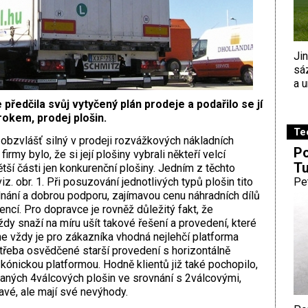
Ji
sá
a u
předčila svůj vytyčený plán prodeje a podařilo se jí
rokem, prodej plošin.
Te
l obzvlášť silný v prodeji rozvážkových nákladních
Po
my bylo, že si její plošiny vybrali někteří velcí
Tu
větší části jen konkurenční plošiny. Jedním z těchto
z. obr. 1. Při posuzování jednotlivých typů plošin tito
Pe
dnání a dobrou podporu, zajímavou cenu náhradních dílů
ncí. Pro dopravce je rovněž důležitý fakt, že
dy snaží na míru ušít takové řešení a provedení, které
 ne vždy je pro zákazníka vhodná nejlehčí platforma
le třeba osvědčené starší provedení s horizontálně
 kónickou platformou. Hodně klientů již také pochopilo,
aných 4válcových plošin ve srovnání s 2válcovými,
vé, ale mají své nevýhody.