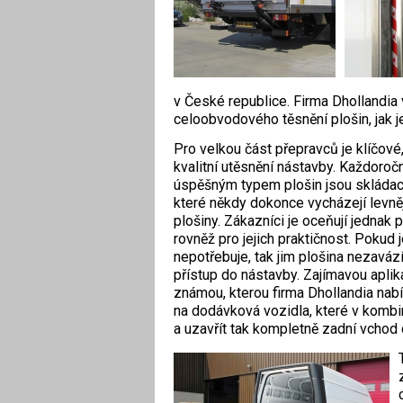
v České republice. Firma Dhollandia
celoobvodového těsnění plošin, jak je
Pro velkou část přepravců je klíčové,
kvalitní utěsnění nástavby. Každoroč
úspěšným typem plošin jsou skládací 
které někdy dokonce vycházejí levněj
plošiny. Zákazníci je oceňují jednak pr
rovněž pro jejich praktičnost. Pokud 
nepotřebuje, tak jim plošina nezaváz
přístup do nástavby. Zajímavou aplik
známou, kterou firma Dhollandia nabíz
na dodávková vozidla, které v kombi
a uzavřít tak kompletně zadní vchod 