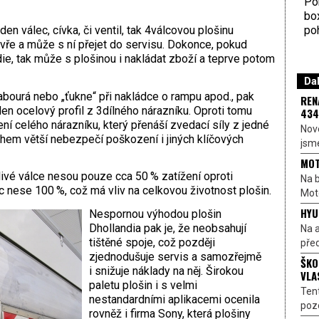
Por
bo
poh
en válec, cívka, či ventil, tak 4válcovou plošinu
ře a může s ní přejet do servisu. Dokonce, pokud
ie, tak může s plošinou i nakládat zboží a teprve potom
Dal
abourá nebo „ťukne“ při nakládce o rampu apod., pak
REN
den ocelový profil z 3dílného nárazníku. Oproti tomu
434
ní celého nárazníku, který přenáší zvedací síly z jedné
Nové
ohem větší nebezpečí poškození i jiných klíčových
jsme
MOT
livé válce nesou pouze cca 50 % zatížení oproti
Na b
 nese 100 %, což má vliv na celkovou životnost plošin.
Moto
HYU
Nespornou výhodou plošin
Dhollandia pak je, že neobsahují
Na a
tištěné spoje, což později
před
zjednodušuje servis a samozřejmě
ŠKO
i snižuje náklady na něj. Širokou
VLA
paletu plošin i s velmi
Ten
nestandardními aplikacemi ocenila
pozo
rovněž i firma Sony, která plošiny