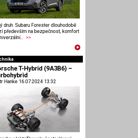
ný druh. Subaru Forester dlouhodobě
zí především na bezpečnost, komfort
niverzální...
>>
chnika
rsche T-Hybrid (9A3B6) –
rbohybrid
tr Hanke 16.07.2024 13:32