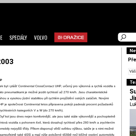
E
SPECIÁLY
VOLVO
Ne
Pře
2003
HP
Te
 byl i plášť Continental CrossContact UHP, určený pro výkonná a rychlá vozidla s
Su
to pneumatikami je možné jezdit rychlostí až 270 km/h. Jsou charakteristické
Ji
ou a vysokou jízdní stabilitou při rychlém projíždění ostrých zatáček. Novými
Luk
P je společnost Continental letos připravena pokrýt padesát procent požadavků
rychlostních kategoriích V a W (do 270 km/h).
ř kol jsou dnes nejen komfortnější, ale jsou také stále výkonnější a pochopitelně
 sériová vozidla s pohonem 4x4, která dosahují rychlostí přes 260 km/h a zrychlením
mobily nejvyšší třídy. Přitom disponují větší světlou výškou, takže je s nimi možné
u samozřejmě také těžší a mají výše položené těžiště než běžné osobní automobily.