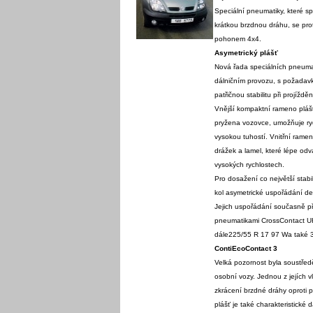
Speciální pneumatiky, které sp
krátkou brzdnou dráhu, se prot
pohonem 4x4.
Asymetrický plášť
Nová řada speciálních pneumat
dálničním provozu, s požadavke
patřičnou stabilitu při projížděn
Vnější kompaktní rameno plášt
pryžena vozovce, umožňuje ry
vysokou tuhostí. Vnitřní ram
drážek a lamel, které lépe odv
vysokých rychlostech.
Pro dosažení co největší stab
kol asymetrické uspořádání d
Jejich uspořádání současně př
pneumatikami CrossContact U
dále225/55 R 17 97 Wa také 
ContiEcoContact 3
Velká pozornost byla soustřed
osobní vozy. Jednou z jejích v
zkrácení brzdné dráhy oproti 
plášť je také charakteristické