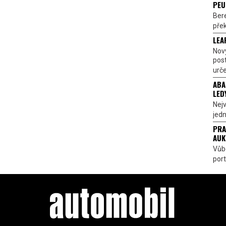
PEU
Bere
přek
LEA
Nov
pos
urče
ABA
LED
Nejv
jedn
PRA
AUK
Vůbe
port