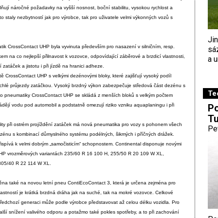
lňují náročné požadavky na vyšší nosnost, boční stabilitu, vysokou rychlost a
o staly nezbytností jak pro výrobce, tak pro uživatele velmi výkonných vozů s
Ji
ik CrossContact UHP byla vyvinuta především pro nasazení v silničním, resp.
sá
m na co nejlepší přilnavost k vozovce, odpovídající záběrové a brzdicí vlastnosti,
a u
í zatáček a jistotu i při jízdě na hranici adheze.
ě CrossContact UHP s velkými dezénovými bloky, které zajišťují vysoký podíl
chlé průjezdy zatáčkou. Vysoký brzdný výkon zabezpečuje středová část dezénu s
Te
eno pneumatiky CrossContact UHP se skládá z menších bloků s velkým počtem
ádějí vodu pod automobil a podstatně omezují riziko vzniku aquaplaningu i při
Po
Tu
ility při ostrém projíždění zatáček má nová pneumatika pro vozy s pohonem všech
Pe
ezénu s kombinací důmyslného systému podélných, šikmých i příčných drážek.
ispívá k velmi dobrým „samočisticím“ schopnostem. Continental disponuje novými
HP vrozměrových variantách 235/60 R 16 100 H, 255/50 R 20 109 W XL,
305/40 R 22 114 W XL.
ěna také na novou letní pneu ContiEcoContact 3, která je určena zejména pro
lastností je krátká brzdná dráha jak na suché, tak na mokré vozovce. Celkové
předchozí generaci může podle výrobce představovat až celou délku vozidla. Pro
 další snížení valivého odporu a potažmo také pokles spotřeby, a to při zachování