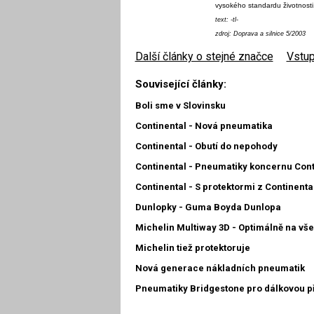
vysokého standardu životnosti
text: -tl-
zdroj: Doprava a silnice 5/2003
Další články o stejné značce
|
Vstup
Související články:
Boli sme v Slovinsku
Continental - Nová pneumatika
Continental - Obutí do nepohody
Continental - Pneumatiky koncernu Cont
Continental - S protektormi z Continenta
Dunlopky - Guma Boyda Dunlopa
Michelin Multiway 3D - Optimálně na vš
Michelin tiež protektoruje
Nová generace nákladních pneumatik
Pneumatiky Bridgestone pro dálkovou p