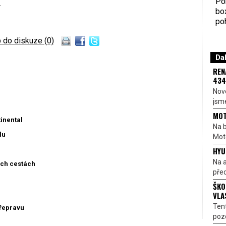
Por
.
bo
poh
 do diskuze (0)
Dal
REN
434
Nové
jsme
MOT
inental
Na b
lu
Moto
HYU
Na a
ech cestách
před
ŠKO
VLA
Ten
řepravu
pozo