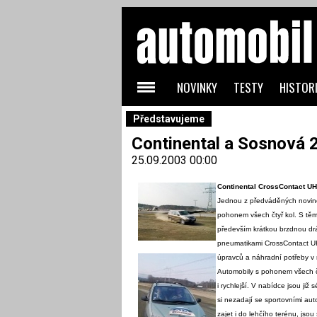
NOVINKY
TESTY
HISTORI
Představujeme
Continental a Sosnová 
25.09.2003 00:00
Continental CrossContact U
Jednou z předváděných novinek
pohonem všech čtyř kol. S těmi
především krátkou brzdnou dráh
pneumatikami CrossContact UH
úpravců a náhradní potřeby v 
Automobily s pohonem všech čty
i rychlejší. V nabídce jsou již
si nezadají se sportovními auto
zajet i do lehčího terénu, jso