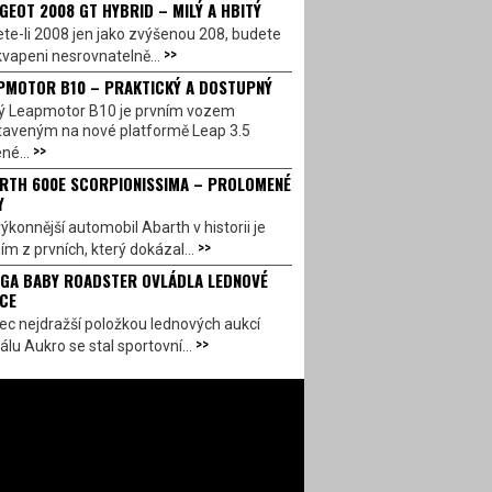
GEOT 2008 GT HYBRID – MILÝ A HBITÝ
te-li 2008 jen jako zvýšenou 208, budete
>>
vapeni nesrovnatelně...
PMOTOR B10 – PRAKTICKÝ A DOSTUPNÝ
ý Leapmotor B10 je prvním vozem
taveným na nové platformě Leap 3.5
>>
né...
RTH 600E SCORPIONISSIMA – PROLOMENÉ
Y
ýkonnější automobil Abarth v historii je
>>
ím z prvních, který dokázal...
GA BABY ROADSTER OVLÁDLA LEDNOVÉ
CE
c nejdražší položkou lednových aukcí
>>
álu Aukro se stal sportovní...