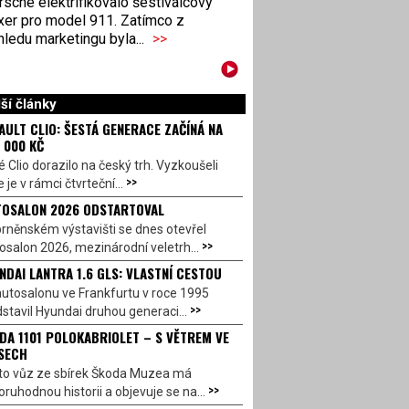
sche elektrifikovalo šestiválcový
xer pro model 911. Zatímco z
ledu marketingu byla...
>>
ší články
AULT CLIO: ŠESTÁ GENERACE ZAČÍNÁ NA
 000 KČ
 Clio dorazilo na český trh. Vyzkoušeli
>>
 je v rámci čtvrteční...
OSALON 2026 ODSTARTOVAL
rněnském výstavišti se dnes otevřel
>>
salon 2026, mezinárodní veletrh...
NDAI LANTRA 1.6 GLS: VLASTNÍ CESTOU
utosalonu ve Frankfurtu v roce 1995
>>
stavil Hyundai druhou generaci...
DA 1101 POLOKABRIOLET – S VĚTREM VE
SECH
to vůz ze sbírek Škoda Muzea má
>>
ruhodnou historii a objevuje se na...