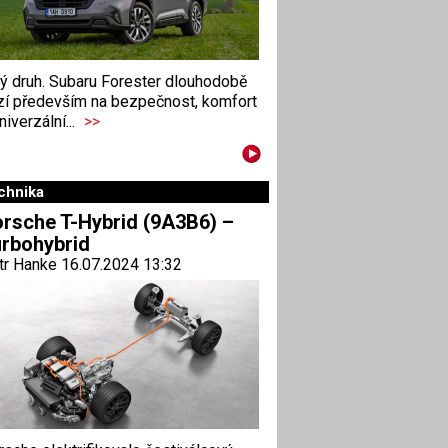
ný druh. Subaru Forester dlouhodobě
zí především na bezpečnost, komfort
niverzální...
>>
chnika
rsche T-Hybrid (9A3B6) –
rbohybrid
tr Hanke 16.07.2024 13:32