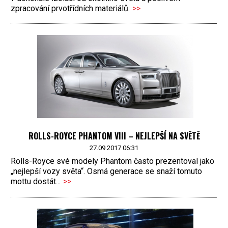
zpracování prvotřídních materiálů.
>>
ROLLS-ROYCE PHANTOM VIII – NEJLEPŠÍ NA SVĚTĚ
27.09.2017 06:31
Rolls-Royce své modely Phantom často prezentoval jako
„nejlepší vozy světa“. Osmá generace se snaží tomuto
mottu dostát...
>>