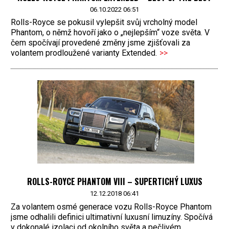
06.10.2022 06:51
Rolls-Royce se pokusil vylepšit svůj vrcholný model
Phantom, o němž hovoří jako o „nejlepším“ voze světa. V
čem spočívají provedené změny jsme zjišťovali za
volantem prodloužené varianty Extended.
>>
ROLLS-ROYCE PHANTOM VIII – SUPERTICHÝ LUXUS
12.12.2018 06:41
Za volantem osmé generace vozu Rolls-Royce Phantom
jsme odhalili definici ultimativní luxusní limuzíny. Spočívá
v dokonalé izolaci od okolního světa a pečlivém