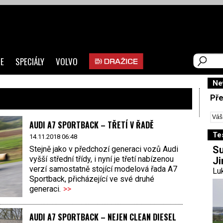
E
SPECIÁLY
VOLVO
Ne
Pře
AUDI A7 SPORTBACK – TŘETÍ V ŘADĚ
Te
14.11.2018 06:48
Su
Stejně jako v předchozí generaci vozů Audi
vyšší střední třídy, i nyní je třetí nabízenou
Ji
verzí samostatně stojící modelová řada A7
Luk
Sportback, přicházející ve své druhé
generaci.
>>
AUDI A7 SPORTBACK – NEJEN CLEAN DIESEL