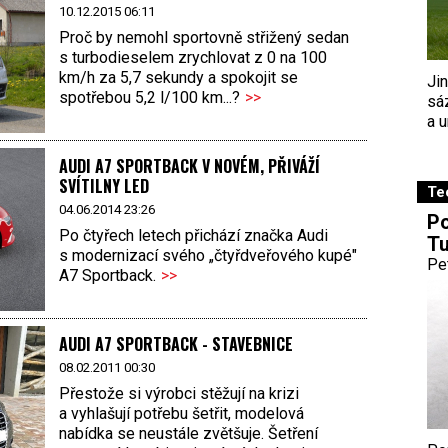
10.12.2015 06:11
Proč by nemohl sportovně střižený sedan
s turbodieselem zrychlovat z 0 na 100
km/h za 5,7 sekundy a spokojit se
Ji
spotřebou 5,2 l/100 km...?
>>
sá
a u
AUDI A7 SPORTBACK V NOVÉM, PŘIVÁŽÍ
SVÍTILNY LED
Te
04.06.2014 23:26
Po
Po čtyřech letech přichází značka Audi
Tu
s modernizací svého „čtyřdveřového kupé"
Pe
A7 Sportback.
>>
AUDI A7 SPORTBACK - STAVEBNICE
08.02.2011 00:30
Přestože si výrobci stěžují na krizi
a vyhlašují potřebu šetřit, modelová
nabídka se neustále zvětšuje. Šetření