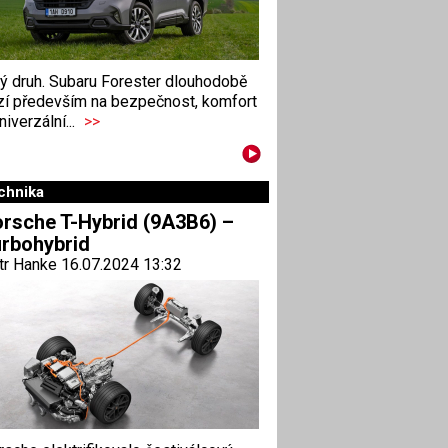
ný druh. Subaru Forester dlouhodobě
zí především na bezpečnost, komfort
niverzální...
>>
chnika
rsche T-Hybrid (9A3B6) –
rbohybrid
tr Hanke 16.07.2024 13:32