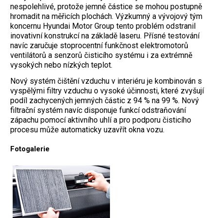
nespolehlivé, protože jemné částice se mohou postupně
hromadit na měřicích plochách. Výzkumný a vývojový tým
koncernu Hyundai Motor Group tento problém odstranil
inovativní konstrukcí na základě laseru. Přísné testování
navíc zaručuje stoprocentní funkčnost elektromotorů
ventilátorů a senzorů čisticího systému i za extrémně
vysokých nebo nízkých teplot.
Nový systém čištění vzduchu v interiéru je kombinován s
vyspělými filtry vzduchu o vysoké účinnosti, které zvyšují
podíl zachycených jemných částic z 94 % na 99 %. Nový
filtrační systém navíc disponuje funkcí odstraňování
zápachu pomocí aktivního uhlí a pro podporu čisticího
procesu může automaticky uzavřít okna vozu.
Fotogalerie