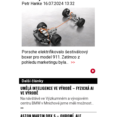
Petr Hanke 16.07.2024 13:32
Porsche elektrifikovalo šestiválcový
boxer pro model 911. Zatímco z
pohledu marketingu byla...
>>
Další články
UMĚLÁ INTELIGENCE VE VÝROBĚ – FYZICKÁ AI
VE VÝROBĚ
Na návštěvě ve Výzkumném a vývojovém
centru BMW v Mnichově jsme měli možnost...
>>
ASTON MARTIN DBX S – OHROMÍ, ALE