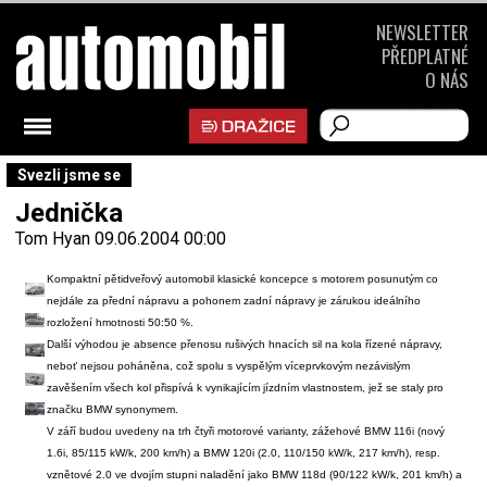
NEWSLETTER
PŘEDPLATNÉ
O NÁS
Svezli jsme se
Jednička
Tom Hyan
09.06.2004 00:00
Kompaktní pětidveřový automobil klasické koncepce s motorem posunutým co
nejdále za přední nápravu a pohonem zadní nápravy je zárukou ideálního
rozložení hmotnosti 50:50 %.
Další výhodou je absence přenosu rušivých hnacích sil na kola řízené nápravy,
neboť nejsou poháněna, což spolu s vyspělým víceprvkovým nezávislým
zavěšením všech kol přispívá k vynikajícím jízdním vlastnostem, jež se staly pro
značku BMW synonymem.
V září budou uvedeny na trh čtyři motorové varianty, zážehové BMW 116i (nový
1.6i, 85/115 kW/k, 200 km/h) a BMW 120i (2.0, 110/150 kW/k, 217 km/h), resp.
vznětové 2.0 ve dvojím stupni naladění jako BMW 118d (90/122 kW/k, 201 km/h) a