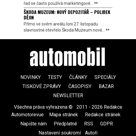
>>
řad se často používá marketingové...
ŠKODA MUZEUM: NOVÝ DEPOZITÁŘ – POLIBEK
DĚJIN
Přímo ve svém areálu loni 27. listopadu
>>
slavnostně otevřelo Škoda Muzeum nově...
NOVINKY
TESTY
ČLÁNKY
SPECIÁLY
TISKOVÉ ZPRÁVY
ČASOPISY
BAZAR
NEWSLETTER
Všechna práva vyhrazena ©
|
2011 - 2026 Redakce
Automotorevue
|
Mapa stránek
|
Redakce stránek
|
Napište nám
|
Předplatné
|
RSS
|
GDPR
|
Nastavení soukromí
Autoři