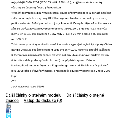
nejrychlejší BMW 120d (120/163 kW/k, 220 km/h), s výjimkou stošestnáctky
všechny se šestistupňovou převodovkou.
Vyspělý podvozek s dlouhým rozvorem, krátké převisy karoserie a bohatá nabídka
základní a příplatkové výbavy (DSC lze vypnout tlačítkem na přístrojové desce)
patří k atributům BMW pro radost z jízdy. Interiér řidiče opět příjemně obklopuje a v
zádi se ukrývá zavazadlový prostor objemu 330/1150 l. S délkou 4,23 m je vůz
řady 1 jen o 240 mm kratší než BMW řady 3, ale o 20 mm delší a o 80 mm nižší
než VW Golf.
Tuhá, aerodynamicky optimalizovaná karoserie s typickými stylistickými prvky Chrise
Bangla vykazuje součinitel odporu vzduchu cx = 0,29. Motor se spouští tlačítkem.
K technickým zajímavostem patří hlavové airbagy, dvoustupňové brzdové svítilny
(intenzita světla podle způsobu brzdění), za příplatek systém iDrive a
šestistupňový automat. Výroba v Regensburgu, ceny od 20 tisíc eur. V polovině
roku 2005 přijde třídveřový model, o rok později odvozený kabriolet a v roce 2007
kupé.
-TH-
zdroj: Automobil revue 5/2004
Další články o stejném modelu
|
Další články o stejné
značce
|
Vstup do diskuze (0)