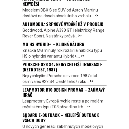
NEVYDĚSÍ
Modelem DBX S se SUV od Aston Martinu
>>
dostává na dosah absolutního vrcholu...
AUTOMOBIL: SRPNOVÉ VYDÁNÍ JIŽ V PRODEJI!
Goodwood, Alpine A390 GT i elektrický Range
>>
Rover Sport. Na stánky právě...
MG HS HYBRID+ – KLIDNÁ NÁTURA
Značka MG minulý rok rozšířila nabídku typu
>>
HS o hybridní variantu Hybrid+,...
PORSCHE 928 S4: NEJRYCHLEJŠÍ TRANSAXLE
(RETROTEST, 1987)
Nejrychlejším Porsche se v roce 1987 stal
>>
osmiválec 928 S4. Ještě téhož roku...
LEAPMOTOR B10 DESIGN PROMAX – ZAJÍMAVÝ
HRÁČ
Leapmotor v Evropě rychle roste a po malém
>>
městském typu T03 přivedl na trh...
SUBARU E-OUTBACK – NEJLEPŠÍ OUTBACK
VŠECH DOB?
U nových generací zaběhnutých modelových