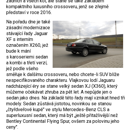
zadních a všech kol, ale stane se také základem
kompaktního luxusního crossoveru, jenž se zřejmě
představí v roce 2016.
Na pořadu dne je také
zásadní modernizace
stávající řady Jaguar
XF s interním
označením X260, jež
bude k mání
s karoseriemi sedan
a kombi a třetí verzí,
jež podle všeho
směřuje k dalšímu crossoveru, nebo chcete-li SUV blíže
nespecifikovaného charakteru. Vlajkovou lodí Jaguaru
nadcházející éry se stane velký sedan XJ (X360), který
můžeme očekávat zhruba za pět let. A nepůjde jen o
sedan jako dnes. Na základě této řady mají vznikat hned tři
modely. Sedan zůstává jistotou, novinkou se stanou
„čtyřdveřové kupé" ve stylu Mercedes-Benz CLS a
superluxusní sedan, který má být „ještě přitažlivější než
Bentley Continental Flying Spur, ovšem za polovinu jeho
ceny".