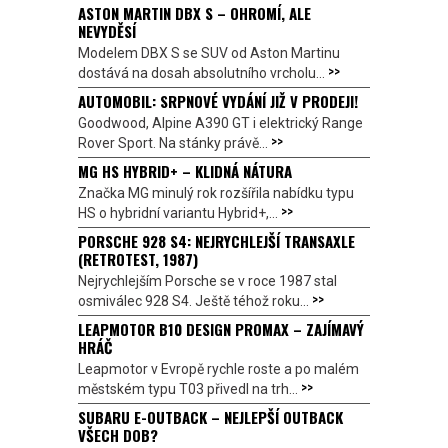
ASTON MARTIN DBX S – OHROMÍ, ALE
NEVYDĚSÍ
Modelem DBX S se SUV od Aston Martinu
>>
dostává na dosah absolutního vrcholu...
AUTOMOBIL: SRPNOVÉ VYDÁNÍ JIŽ V PRODEJI!
Goodwood, Alpine A390 GT i elektrický Range
>>
Rover Sport. Na stánky právě...
MG HS HYBRID+ – KLIDNÁ NÁTURA
Značka MG minulý rok rozšířila nabídku typu
>>
HS o hybridní variantu Hybrid+,...
PORSCHE 928 S4: NEJRYCHLEJŠÍ TRANSAXLE
(RETROTEST, 1987)
Nejrychlejším Porsche se v roce 1987 stal
>>
osmiválec 928 S4. Ještě téhož roku...
LEAPMOTOR B10 DESIGN PROMAX – ZAJÍMAVÝ
HRÁČ
Leapmotor v Evropě rychle roste a po malém
>>
městském typu T03 přivedl na trh...
SUBARU E-OUTBACK – NEJLEPŠÍ OUTBACK
VŠECH DOB?