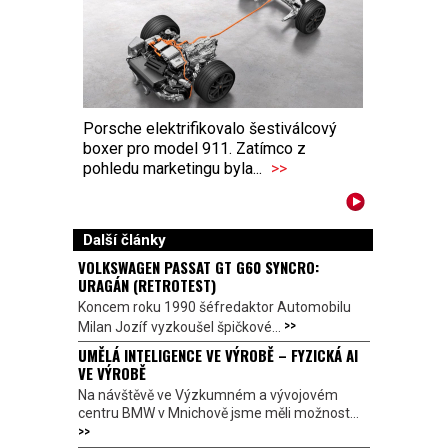
Porsche elektrifikovalo šestiválcový
boxer pro model 911. Zatímco z
pohledu marketingu byla...
>>
Další články
VOLKSWAGEN PASSAT GT G60 SYNCRO:
URAGÁN (RETROTEST)
Koncem roku 1990 šéfredaktor Automobilu
>>
Milan Jozíf vyzkoušel špičkové...
UMĚLÁ INTELIGENCE VE VÝROBĚ – FYZICKÁ AI
VE VÝROBĚ
Na návštěvě ve Výzkumném a vývojovém
centru BMW v Mnichově jsme měli možnost...
>>