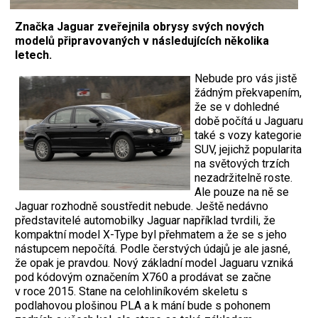
Značka Jaguar zveřejnila obrysy svých nových
modelů připravovaných v následujících několika
letech.
Nebude pro vás jistě
žádným překvapením,
že se v dohledné
době počítá u Jaguaru
také s vozy kategorie
SUV, jejichž popularita
na světových trzích
nezadržitelně roste.
Ale pouze na ně se
Jaguar rozhodně soustředit nebude. Ještě nedávno
představitelé automobilky Jaguar například tvrdili, že
kompaktní model X-Type byl přehmatem a že se s jeho
nástupcem nepočítá. Podle čerstvých údajů je ale jasné,
že opak je pravdou. Nový základní model Jaguaru vzniká
pod kódovým označením X760 a prodávat se začne
v roce 2015. Stane na celohliníkovém skeletu s
podlahovou plošinou PLA a k mání bude s pohonem