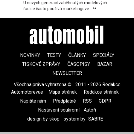
U nových generací zaběhnutých modelových
>>
řad se často používá marketingové...
NOVINKY
TESTY
ČLÁNKY
SPECIÁLY
TISKOVÉ ZPRÁVY
ČASOPISY
BAZAR
NEWSLETTER
Všechna práva vyhrazena ©
|
2011 - 2026 Redakce
Automotorevue
|
Mapa stránek
|
Redakce stránek
|
Napište nám
|
Předplatné
|
RSS
|
GDPR
|
Nastavení soukromí
Autoři
design by skop
|
system by
SABRE
|