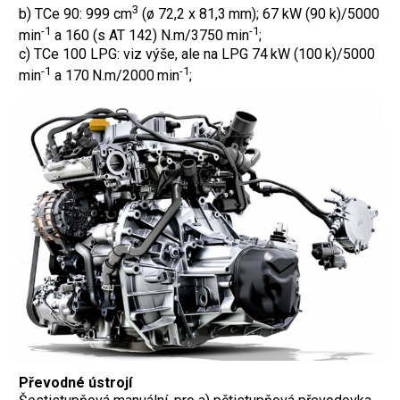
3
b) TCe 90: 999 cm
(ø 72,2 x 81,3 mm); 67 kW (90 k)/5000
-1
-1
min
a 160 (s AT 142) N.m/3750 min
;
c) TCe 100 LPG: viz výše, ale na LPG 74 kW (100 k)/5000
-1
-1
min
a 170 N.m/2000 min
;
Převodné ústrojí