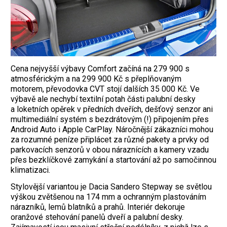
Cena nejvyšší výbavy Comfort začíná na 279 900 s
atmosférickým a na 299 900 Kč s přeplňovaným
motorem, převodovka CVT stojí dalších 35 000 Kč. Ve
výbavě ale nechybí textilní potah části palubní desky
a loketních opěrek v předních dveřích, dešťový senzor ani
multimediální systém s bezdrátovým (!) připojením přes
Android Auto i Apple CarPlay. Náročnější zákazníci mohou
za rozumné peníze připlácet za různé pakety a prvky od
parkovacích senzorů v obou náraznících a kamery vzadu
přes bezklíčkové zamykání a startování až po samočinnou
klimatizaci.
Stylovější variantou je Dacia Sandero Stepway se světlou
výškou zvětšenou na 174 mm a ochranným plastováním
nárazníků, lemů blatníků a prahů. Interiér dekoruje
oranžové stehování panelů dveří a palubní desky.