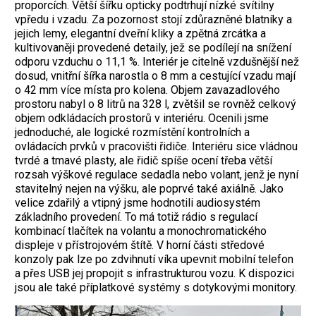
proporcích. Větší šířku opticky podtrhují nízké svítilny
vpředu i vzadu. Za pozornost stojí zdůrazněné blatníky a
jejich lemy, elegantní dveřní kliky a zpětná zrcátka a
kultivovaněji provedené detaily, jež se podílejí na snížení
odporu vzduchu o 11,1 %. Interiér je citelně vzdušnější než
dosud, vnitřní šířka narostla o 8 mm a cestující vzadu mají
o 42 mm více místa pro kolena. Objem zavazadlového
prostoru nabyl o 8 litrů na 328 l, zvětšil se rovněž celkový
objem odkládacích prostorů v interiéru. Ocenili jsme
jednoduché, ale logické rozmístění kontrolních a
ovládacích prvků v pracovišti řidiče. Interiéru sice vládnou
tvrdé a tmavé plasty, ale řidič spíše ocení třeba větší
rozsah výškové regulace sedadla nebo volant, jenž je nyní
stavitelný nejen na výšku, ale poprvé také axiálně. Jako
velice zdařilý a vtipný jsme hodnotili audiosystém
základního provedení. To má totiž rádio s regulací
kombinací tlačítek na volantu a monochromatického
displeje v přístrojovém štítě. V horní části středové
konzoly pak lze po zdvihnutí víka upevnit mobilní telefon
a přes USB jej propojit s infrastrukturou vozu. K dispozici
jsou ale také příplatkové systémy s dotykovými monitory.