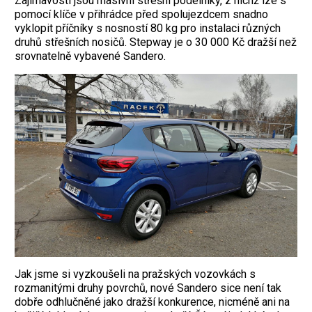
Zajímavostí jsou masivní střešní podélníky, z nichž lze s
pomocí klíče v přihrádce před spolujezdcem snadno
vyklopit příčníky s nosností 80 kg pro instalaci různých
druhů střešních nosičů. Stepway je o 30 000 Kč dražší než
srovnatelně vybavené Sandero.
Jak jsme si vyzkoušeli na pražských vozovkách s
rozmanitými druhy povrchů, nové Sandero sice není tak
dobře odhlučněné jako dražší konkurence, nicméně ani na