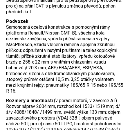
Šestistupňová manuální, pro a) pětistupňová převodovka,
pro c) na přání CVT s plynulou změnou převodů; pohon
předních kol.
Podvozek
Samonosná ocelová konstrukce s pomocnými rámy
(platforma Renault/Nissan CMF-B); všechna kola
nezávisle zavěšena, vpředu příčná ramena a vzpěry
MacPherson, vzadu vlečená ramena spojená zkrutnou
příčkou; odpružení vinutými pružinami a teleskopickými
tlumiči, příčné zkrutné stabilizátory; vpředu kotoučové
brzdy ø 258 x 22 mm s vnitřním chlazením, vzadu
bubnové ø 20,3 mm, ABS/EBA/AEBS, ESP/HSA;
hřebenové řízení s elektromechanickým posilovačem,
stopový průměr otáčení 10,5 m, 3,25 otáčky volantem
mezi krajními rejdy; pneumatiky 185/65 R 15 nebo 195/55
R 16.
Rozměry a hmotnosti
(v pořadí motorů, v závorce AT)
Rozvor náprav 2604 mm, rozchod kol 1533/1519 mm; d/
š/v 4088/1848/ /1499 mm, světlá výška 133 mm; objem
zavazadlového prostoru (VDA) 328 l; objem palivové
nádrže 50 l, pro c) navíc 50 l LPG; hmotnost pohotovostní
1039/1077 (1122)/1134 kg, celková 1477/1538 (1562)/