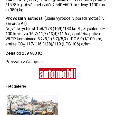
/1578 kg; přívěs nebrzděný 540–600, brzděný 1100 (pro
a) 980) kg.
Provozní vlastnosti
(údaje výrobce, v pořadí motorů, v
závorce AT)
Největší rychlost 158/178 (169)/183 km/h; zrychlení 0–
100 km/h za 16,7/11,7 (13,4)/11,6 s; spotřeba paliva
WLTP kombinace 5,2/5,1 (5,7)/5,3 (LPG 6,9) l/100 km,
emise CO
117/116 (128)/119 (LPG 106) g/km.
2
Cena
od 239 900 Kč
Převzato z časopisu
Fotogalerie