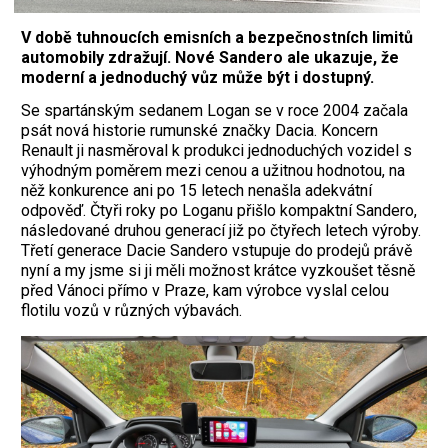
V době tuhnoucích emisních a bezpečnostních limitů
automobily zdražují. Nové Sandero ale ukazuje, že
moderní a jednoduchý vůz může být i dostupný.
Se spartánským sedanem Logan se v roce 2004 začala
psát nová historie rumunské značky Dacia. Koncern
Renault ji nasměroval k produkci jednoduchých vozidel s
výhodným poměrem mezi cenou a užitnou hodnotou, na
něž konkurence ani po 15 letech nenašla adekvátní
odpověď. Čtyři roky po Loganu přišlo kompaktní Sandero,
následované druhou generací již po čtyřech letech výroby.
Třetí generace Dacie Sandero vstupuje do prodejů právě
nyní a my jsme si ji měli možnost krátce vyzkoušet těsně
před Vánoci přímo v Praze, kam výrobce vyslal celou
flotilu vozů v různých výbavách.