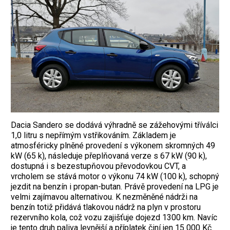
Dacia Sandero se dodává výhradně se zážehovými tříválci
1,0 litru s nepřímým vstřikováním. Základem je
atmosféricky plněné provedení s výkonem skromných 49
kW (65 k), následuje přeplňovaná verze s 67 kW (90 k),
dostupná i s bezestupňovou převodovkou CVT, a
vrcholem se stává motor o výkonu 74 kW (100 k), schopný
jezdit na benzín i propan-butan. Právě provedení na LPG je
velmi zajímavou alternativou. K nezměněné nádrži na
benzín totiž přidává tlakovou nádrž na plyn v prostoru
rezervního kola, což vozu zajišťuje dojezd 1300 km. Navíc
je tento druh paliva levnější a příplatek činí jen 15 000 Kč.