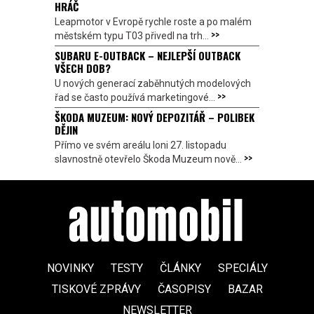
HRÁČ
Leapmotor v Evropě rychle roste a po malém
>>
městském typu T03 přivedl na trh...
SUBARU E-OUTBACK – NEJLEPŠÍ OUTBACK
VŠECH DOB?
U nových generací zaběhnutých modelových
>>
řad se často používá marketingové...
ŠKODA MUZEUM: NOVÝ DEPOZITÁŘ – POLIBEK
DĚJIN
Přímo ve svém areálu loni 27. listopadu
>>
slavnostně otevřelo Škoda Muzeum nově...
NOVINKY
TESTY
ČLÁNKY
SPECIÁLY
TISKOVÉ ZPRÁVY
ČASOPISY
BAZAR
NEWSLETTER