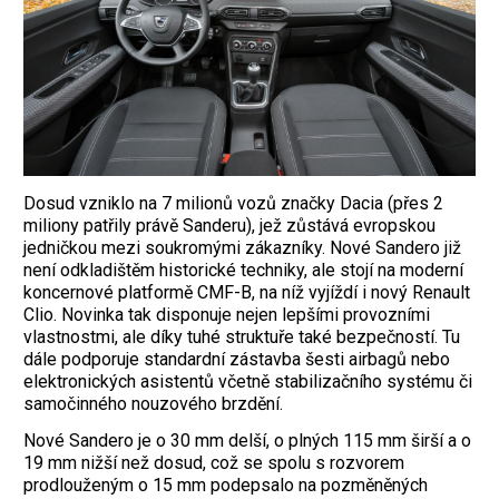
Dosud vzniklo na 7 milionů vozů značky Dacia (přes 2
miliony patřily právě Sanderu), jež zůstává evropskou
jedničkou mezi soukromými zákazníky. Nové Sandero již
není odkladištěm historické techniky, ale stojí na moderní
koncernové platformě CMF-B, na níž vyjíždí i nový Renault
Clio. Novinka tak disponuje nejen lepšími provozními
vlastnostmi, ale díky tuhé struktuře také bezpečností. Tu
dále podporuje standardní zástavba šesti airbagů nebo
elektronických asistentů včetně stabilizačního systému či
samočinného nouzového brzdění.
Nové Sandero je o 30 mm delší, o plných 115 mm širší a o
19 mm nižší než dosud, což se spolu s rozvorem
prodlouženým o 15 mm podepsalo na pozměněných