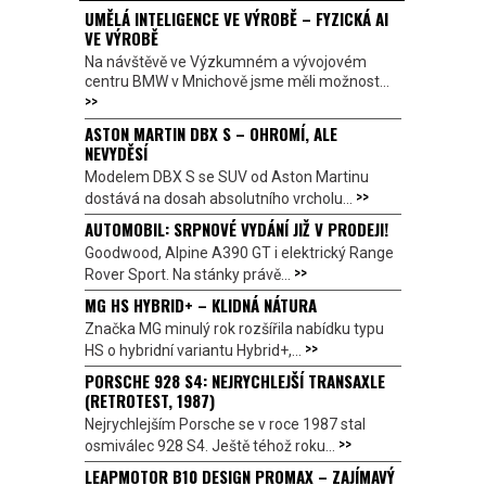
UMĚLÁ INTELIGENCE VE VÝROBĚ – FYZICKÁ AI
VE VÝROBĚ
Na návštěvě ve Výzkumném a vývojovém
centru BMW v Mnichově jsme měli možnost...
>>
ASTON MARTIN DBX S – OHROMÍ, ALE
NEVYDĚSÍ
Modelem DBX S se SUV od Aston Martinu
>>
dostává na dosah absolutního vrcholu...
AUTOMOBIL: SRPNOVÉ VYDÁNÍ JIŽ V PRODEJI!
Goodwood, Alpine A390 GT i elektrický Range
>>
Rover Sport. Na stánky právě...
MG HS HYBRID+ – KLIDNÁ NÁTURA
Značka MG minulý rok rozšířila nabídku typu
>>
HS o hybridní variantu Hybrid+,...
PORSCHE 928 S4: NEJRYCHLEJŠÍ TRANSAXLE
(RETROTEST, 1987)
Nejrychlejším Porsche se v roce 1987 stal
>>
osmiválec 928 S4. Ještě téhož roku...
LEAPMOTOR B10 DESIGN PROMAX – ZAJÍMAVÝ