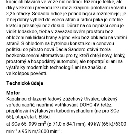
kočičích hlavách ve voze nic nedrnčí. Řízení je lehké, ale
díky velkému převodu leží mezi krajními polohami volantu
3,25 otáčky. Sedadlo řidiče je pohodlnější a rozměrnější, je
z něj dobrý výhled do všech stran a řadicí páka je citelně
kratší a přesnější než dosud. Důraz na co nejnižší cenu je
vidět ledaskde, třeba v zavazadlovém prostoru bez
obložení nakládací hrany a jeho víku bez obkladu na vnitřní
straně. S ohledem na bytelnou konstrukci a cenovou
politiku se přesto nová Dacia Sandero stává zcela
bezkonkurenční alternativou pro ty, kteří chtějí nový, lehký,
prostorný a hospodárný automobil, ale nepotrpí si ani na
výstřelky moderních technologií, ani na značku s
velkolepou pověstí.
Technické údaje
Motor
Kapalinou chlazený řadový zážehový tříválec, uložený
vpředu napříč; nepřímé vstřikování; DOHC 4V, řetěz;
přeplňování výfukovým turbo­dmychadlem (ne pro SCe
65); stop/start, EU6d;
3
a) SCe 65: 999 cm
(ø 71,0 x 84,1 mm); 49 kW (65 k)/6300
-1
-1
min
a 95 N.m/3600 min
;