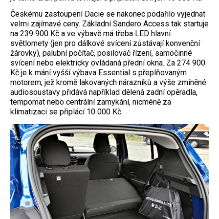
Českému zastoupení Dacie se nakonec podařilo vyjednat
velmi zajímavé ceny. Základní Sandero Access tak startuje
na 239 900 Kč a ve výbavě má třeba LED hlavní
světlomety (jen pro dálkové svícení zůstávají konvenční
žárovky), palubní počítač, posilovač řízení, samočinné
svícení nebo elektricky ovládaná přední okna. Za 274 900
Kč je k mání vyšší výbava Essential s přeplňovaným
motorem, jež kromě lakovaných nárazníků a výše zmíněné
audiosoustavy přidává například dělená zadní opěradla,
tempomat nebo centrální zamykání, nicméně za
klimatizaci se připlácí 10 000 Kč.