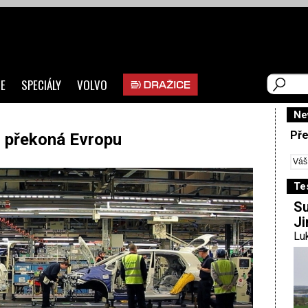
E
SPECIÁLY
VOLVO
Ne
Pře
s překoná Evropu
Te
Su
Ji
Luk