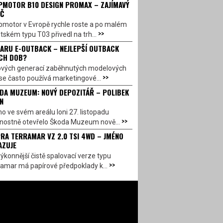
PMOTOR B10 DESIGN PROMAX – ZAJÍMAVÝ
Č
pmotor v Evropě rychle roste a po malém
>>
ském typu T03 přivedl na trh...
ARU E-OUTBACK – NEJLEPŠÍ OUTBACK
CH DOB?
ových generací zaběhnutých modelových
>>
se často používá marketingové...
DA MUZEUM: NOVÝ DEPOZITÁŘ – POLIBEK
N
o ve svém areálu loni 27. listopadu
>>
vnostně otevřelo Škoda Muzeum nově...
RA TERRAMAR VZ 2.0 TSI 4WD – JMÉNO
AZUJE
ýkonnější čistě spalovací verze typu
>>
amar má papírové předpoklady k...