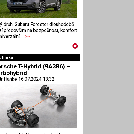
ný druh. Subaru Forester dlouhodobě
zí především na bezpečnost, komfort
niverzální...
>>
chnika
rsche T-Hybrid (9A3B6) –
rbohybrid
tr Hanke 16.07.2024 13:32