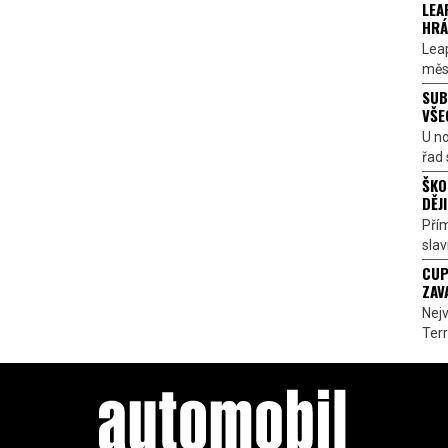
LEA
HRÁ
Lea
měst
SUB
VŠE
U n
řad 
ŠKO
DĚJI
Přím
sla
CUP
ZAV
Nejv
Terr