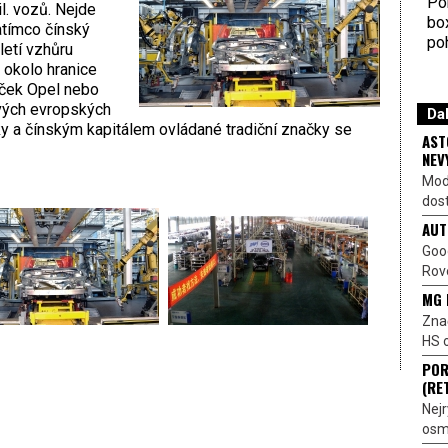
Por
l. vozů. Nejde
bo
atímco čínský
poh
letí vzhůru
okolo hranice
aček Opel nebo
svých evropských
Dal
y a čínským kapitálem ovládané tradiční značky se
AST
NEV
Mod
dost
AUT
Goo
Rove
MG 
Znač
HS o
POR
(RE
Nejr
osmi