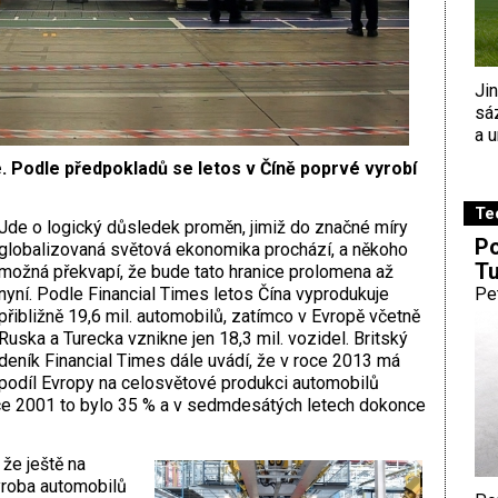
Ji
sá
a u
e. Podle předpokladů se letos v Číně poprvé vyrobí
Te
Jde o logický důsledek proměn, jimiž do značné míry
Po
globalizovaná světová ekonomika prochází, a někoho
Tu
možná překvapí, že bude tato hranice prolomena až
nyní. Podle Financial Times letos Čína vyprodukuje
Pe
přibližně 19,6 mil. automobilů, zatímco v Evropě včetně
Ruska a Turecka vznikne jen 18,3 mil. vozidel. Britský
deník Financial Times dále uvádí, že v roce 2013 má
podíl Evropy na celosvětové produkci automobilů
oce 2001 to bylo 35 % a v sedmdesátých letech dokonce
 že ještě na
výroba automobilů