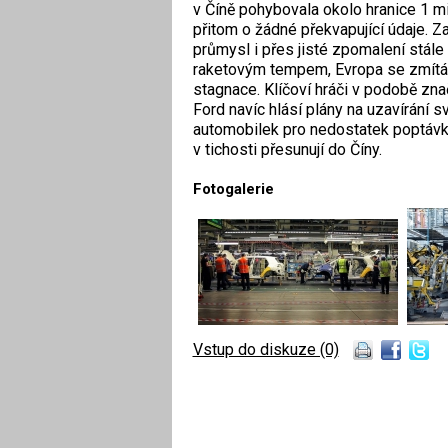
v Číně pohybovala okolo hranice 1 mi
přitom o žádné překvapující údaje. Z
průmysl i přes jisté zpomalení stále 
raketovým tempem, Evropa se zmítá 
stagnace. Klíčoví hráči v podobě zn
Ford navíc hlásí plány na uzavírání 
automobilek pro nedostatek poptávk
v tichosti přesunují do Číny.
Fotogalerie
Vstup do diskuze (0)