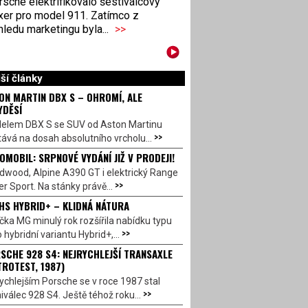
sche elektrifikovalo šestiválcový
xer pro model 911. Zatímco z
ledu marketingu byla...
>>
ší články
ON MARTIN DBX S – OHROMÍ, ALE
YDĚSÍ
elem DBX S se SUV od Aston Martinu
>>
ává na dosah absolutního vrcholu...
OMOBIL: SRPNOVÉ VYDÁNÍ JIŽ V PRODEJI!
dwood, Alpine A390 GT i elektrický Range
>>
r Sport. Na stánky právě...
HS HYBRID+ – KLIDNÁ NÁTURA
ka MG minulý rok rozšířila nabídku typu
>>
 hybridní variantu Hybrid+,...
SCHE 928 S4: NEJRYCHLEJŠÍ TRANSAXLE
TROTEST, 1987)
ychlejším Porsche se v roce 1987 stal
>>
válec 928 S4. Ještě téhož roku...