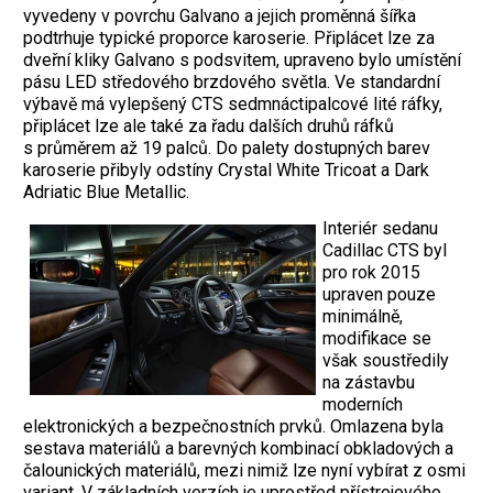
vyvedeny v povrchu Galvano a jejich proměnná šířka
podtrhuje typické proporce karoserie. Připlácet lze za
dveřní kliky Galvano s podsvitem, upraveno bylo umístění
pásu LED středového brzdového světla. Ve standardní
výbavě má vylepšený CTS sedmnáctipalcové lité ráfky,
připlácet lze ale také za řadu dalších druhů ráfků
s průměrem až 19 palců. Do palety dostupných barev
karoserie přibyly odstíny Crystal White Tricoat a Dark
Adriatic Blue Metallic.
Interiér sedanu
Cadillac CTS byl
pro rok 2015
upraven pouze
minimálně,
modifikace se
však soustředily
na zástavbu
moderních
elektronických a bezpečnostních prvků. Omlazena byla
sestava materiálů a barevných kombinací obkladových a
čalounických materiálů, mezi nimiž lze nyní vybírat z osmi
variant. V základních verzích je uprostřed přístrojového