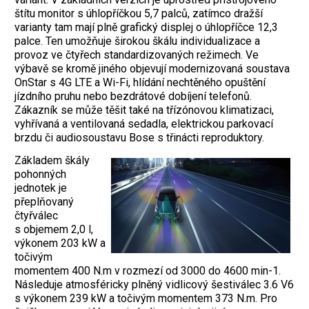
štítu monitor s úhlopříčkou 5,7 palců, zatímco dražší
varianty tam mají plně grafický displej o úhlopříčce 12,3
palce. Ten umožňuje širokou škálu individualizace a
provoz ve čtyřech standardizovaných režimech. Ve
výbavě se kromě jiného objevují modernizovaná soustava
OnStar s 4G LTE a Wi-Fi, hlídání nechtěného opuštění
jízdního pruhu nebo bezdrátové dobíjení telefonů.
Zákazník se může těšit také na třízónovou klimatizaci,
vyhřívaná a ventilovaná sedadla, elektrickou parkovací
brzdu či audiosoustavu Bose s třinácti reproduktory.
Základem škály
pohonných
jednotek je
přeplňovaný
čtyřválec
s objemem 2,0 l,
výkonem 203 kW a
točivým
momentem 400 N.m v rozmezí od 3000 do 4600 min-1.
Následuje atmosféricky plněný vidlicový šestiválec 3.6 V6
s výkonem 239 kW a točivým momentem 373 N.m. Pro