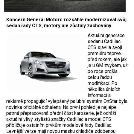
Koncern General Motors rozsáhle modernizoval svůj
sedan řady CTS, motory ale zůstaly zachovány.
Aktuální generace
sedanu Cadillac
CTS slavila svoji
premiéru teprve
před rokem, ale jak
je u GM zvykem, už
po roce prošla
celou řadou
modifikací. Po
několika únicích
informací a
reklamě propagující vylepšený palubní systém OnStar byla
novinka oficiálně odhalena. Na první pohled je nejlépe
patrná přepracovaná přední část karoserie, jež odráží
aktuální vlivy stylistů značky Cadillac a model CTS
přibližuje ostatním prvkům modelové řady Cadillac.
Levnější verze mají novou masku chladiče zdobenou