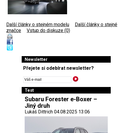
Další články o stejném modelu
|
Další články o stejné
značce
|
Vstup do diskuze (0)
Newsletter
Přejete si odebírat newsletter?
Test
Subaru Forester e-Boxer –
Jiný druh
Lukáš Dittrich 04.08.2025 13:06