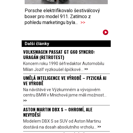
Porsche elektrifikovalo šestiválcový
boxer pro model 911. Zatímco z
pohledu marketingu byla...
>>
Další články
VOLKSWAGEN PASSAT GT G60 SYNCRO:
URAGÁN (RETROTEST)
Koncem roku 1990 šéfredaktor Automobilu
>>
Milan Jozíf vyzkoušel špičkové...
UMĚLÁ INTELIGENCE VE VÝROBĚ – FYZICKÁ AI
VE VÝROBĚ
Na návštěvě ve Výzkumném a vývojovém
centru BMW v Mnichově jsme měli možnost...
>>
ASTON MARTIN DBX S – OHROMÍ, ALE
NEVYDĚSÍ
Modelem DBX S se SUV od Aston Martinu
>>
dostává na dosah absolutního vrcholu...