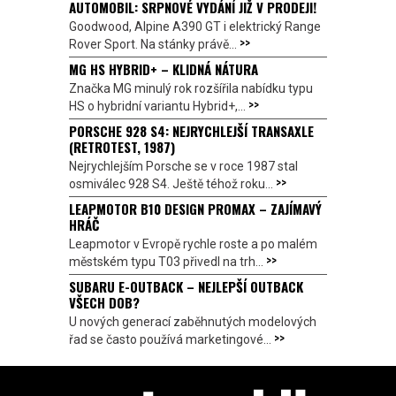
AUTOMOBIL: SRPNOVÉ VYDÁNÍ JIŽ V PRODEJI!
Goodwood, Alpine A390 GT i elektrický Range
>>
Rover Sport. Na stánky právě...
MG HS HYBRID+ – KLIDNÁ NÁTURA
Značka MG minulý rok rozšířila nabídku typu
>>
HS o hybridní variantu Hybrid+,...
PORSCHE 928 S4: NEJRYCHLEJŠÍ TRANSAXLE
(RETROTEST, 1987)
Nejrychlejším Porsche se v roce 1987 stal
>>
osmiválec 928 S4. Ještě téhož roku...
LEAPMOTOR B10 DESIGN PROMAX – ZAJÍMAVÝ
HRÁČ
Leapmotor v Evropě rychle roste a po malém
>>
městském typu T03 přivedl na trh...
SUBARU E-OUTBACK – NEJLEPŠÍ OUTBACK
VŠECH DOB?
U nových generací zaběhnutých modelových
>>
řad se často používá marketingové...