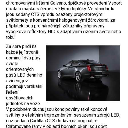
chromovanými lištami Galvano, špičkové provedení Vsport
dostalo masku s černě lesklými doplňky. Ve standardu
jsou sedany CTS vpředu osazeny projektorovými
světlomety s konvenčními halogenovými žárovkami, za
příplatek jsou pro náročnější zákazníky připraveny
výbojkové reflektory HID s adaptivním řízením světelného
toku.
Za šera přídi na
každé její straně
dominují dva páry
svisle
orientovaných
pásů LED denního
svícení, jež
podtrhují vertikální
řešení
osvětlovacích
jednotek na voze.
V podobném duchu jsou koncipovány také koncové
svítilny s efektním trojrozměrným sesazením zdrojů LED,
což sedanu Cadillac CTS dodává na originalitě.
Chromované rámy v oblasti bočních oken jsou opět