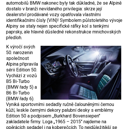
automobilů BMW nakonec byly tak důkladné, že se Alpině
dostalo v branži nevídaného privilegia: skrze její
dealerství prodávané vozy opatřovala vlastními
identifikačními čísly (VIN)! Symbolem půlstoletého vývoje
Alpiny se staly nejen specifické ráfky kol s tenkými
paprsky, ale hlavně důsledné rekonstrukce mnichovských
předloh.
K výročí svých
50. narozenin
společnost
Alpina připravila
sérii Edition 50.
Vychází z vozů
B5 Bi-Turbo
(BMW řady 5) a
B6 Bi-Turbo
(BMW řady 6).
Vyniká sportovními sedadly ručně čalouněnými černou
kůží, leskle černými dekory palubní desky s emblémy
Edition 50 a podpisem „Burkhard Bovensiepen"
zakladatele firmy. Loga „1965 – 2015" najdeme na
opěrácích sedadel i na koberečcích. To nejdůležitější se