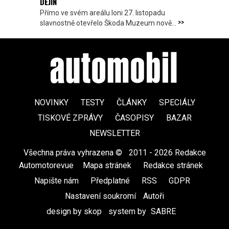
DĚJIN
Přímo ve svém areálu loni 27. listopadu
>>
slavnostně otevřelo Škoda Muzeum nově...
NOVINKY
TESTY
ČLÁNKY
SPECIÁLY
TISKOVÉ ZPRÁVY
ČASOPISY
BAZAR
NEWSLETTER
Všechna práva vyhrazena ©
|
2011 - 2026 Redakce
Automotorevue
|
Mapa stránek
|
Redakce stránek
|
Napište nám
|
Předplatné
|
RSS
|
GDPR
|
Nastavení soukromí
Autoři
design by skop
|
system by
SABRE
|