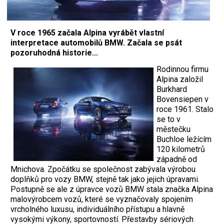
V roce 1965 začala Alpina vyrábět vlastní
interpretace automobilů BMW. Začala se psát
pozoruhodná historie...
Rodinnou firmu
Alpina založil
Burkhard
Bovensiepen v
roce 1961. Stalo
se to v
městečku
Buchloe ležícím
120 kilometrů
západně od
Mnichova. Zpočátku se společnost zabývala výrobou
doplňků pro vozy BMW, stejně tak jako jejich úpravami.
Postupně se ale z úpravce vozů BMW stala značka Alpina
malovýrobcem vozů, které se vyznačovaly spojením
vrcholného luxusu, individuálního přístupu a hlavně
vysokými výkony, sportovností. Přestavby sériových