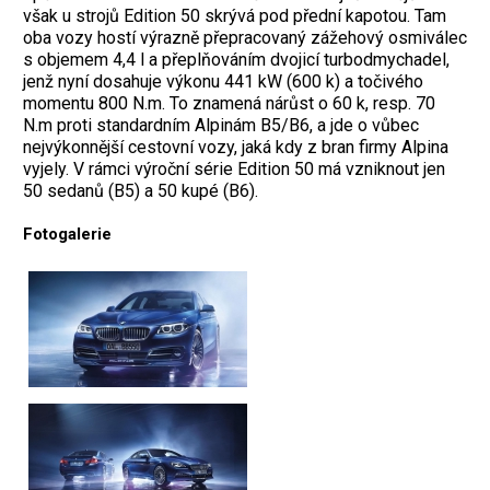
však u strojů Edition 50 skrývá pod přední kapotou. Tam
oba vozy hostí výrazně přepracovaný zážehový osmiválec
s objemem 4,4 l a přeplňováním dvojicí turbodmychadel,
jenž nyní dosahuje výkonu 441 kW (600 k) a točivého
momentu 800 N.m. To znamená nárůst o 60 k, resp. 70
N.m proti standardním Alpinám B5/B6, a jde o vůbec
nejvýkonnější cestovní vozy, jaká kdy z bran firmy Alpina
vyjely. V rámci výroční série Edition 50 má vzniknout jen
50 sedanů (B5) a 50 kupé (B6).
Fotogalerie