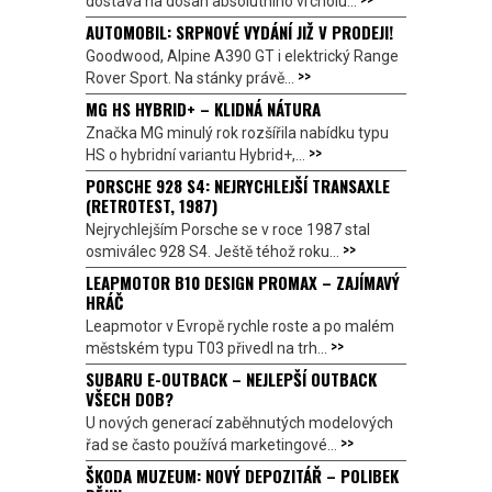
dostává na dosah absolutního vrcholu...
AUTOMOBIL: SRPNOVÉ VYDÁNÍ JIŽ V PRODEJI!
Goodwood, Alpine A390 GT i elektrický Range
>>
Rover Sport. Na stánky právě...
MG HS HYBRID+ – KLIDNÁ NÁTURA
Značka MG minulý rok rozšířila nabídku typu
>>
HS o hybridní variantu Hybrid+,...
PORSCHE 928 S4: NEJRYCHLEJŠÍ TRANSAXLE
(RETROTEST, 1987)
Nejrychlejším Porsche se v roce 1987 stal
>>
osmiválec 928 S4. Ještě téhož roku...
LEAPMOTOR B10 DESIGN PROMAX – ZAJÍMAVÝ
HRÁČ
Leapmotor v Evropě rychle roste a po malém
>>
městském typu T03 přivedl na trh...
SUBARU E-OUTBACK – NEJLEPŠÍ OUTBACK
VŠECH DOB?
U nových generací zaběhnutých modelových
>>
řad se často používá marketingové...
ŠKODA MUZEUM: NOVÝ DEPOZITÁŘ – POLIBEK