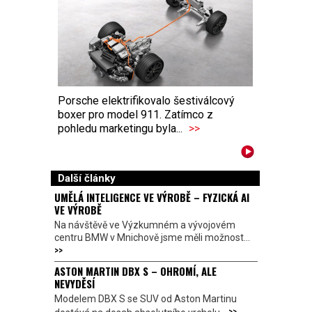
Porsche elektrifikovalo šestiválcový
boxer pro model 911. Zatímco z
pohledu marketingu byla...
>>
Další články
UMĚLÁ INTELIGENCE VE VÝROBĚ – FYZICKÁ AI
VE VÝROBĚ
Na návštěvě ve Výzkumném a vývojovém
centru BMW v Mnichově jsme měli možnost...
>>
ASTON MARTIN DBX S – OHROMÍ, ALE
NEVYDĚSÍ
Modelem DBX S se SUV od Aston Martinu
>>