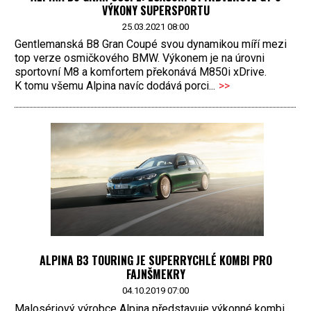
VÝKONY SUPERSPORTU
25.03.2021 08:00
Gentlemanská B8 Gran Coupé svou dynamikou míří mezi
top verze osmičkového BMW. Výkonem je na úrovni
sportovní M8 a komfortem překonává M850i xDrive.
K tomu všemu Alpina navíc dodává porci...
>>
ALPINA B3 TOURING JE SUPERRYCHLÉ KOMBI PRO
FAJNŠMEKRY
04.10.2019 07:00
Malosériový výrobce Alpina představuje výkonné kombi