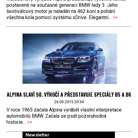
postavené na současné generaci BMW řady 3. Jeho
šestiválcový motor je naladěn na 462 koní a pohání
všechna kola pomocí systému xDrive. Elegantní...
>>
ALPINA SLAVÍ 50. VÝROČÍ A PŘEDSTAVUJE SPECIÁLY B5 A B6
26.03.2015 20:34
V roce 1965 začala Alpina vyrábět vlastní interpretace
automobilů BMW. Začala se psát pozoruhodná
historie...
>>
Newsletter