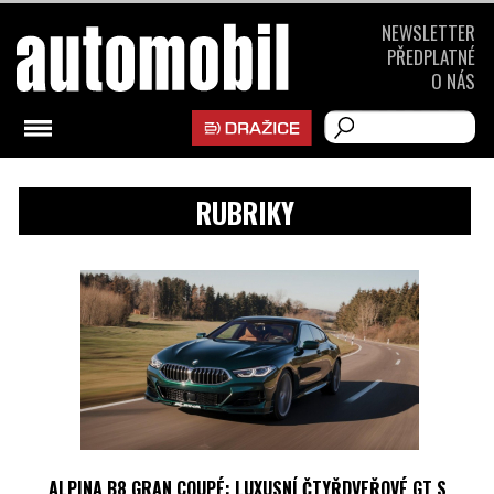
NEWSLETTER
PŘEDPLATNÉ
O NÁS
RUBRIKY
ALPINA B8 GRAN COUPÉ: LUXUSNÍ ČTYŘDVEŘOVÉ GT S