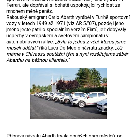
Ferrari, ale dopřával si bohatě uspokojující rychlost za
mnohem méně peněz.
Rakouský emigrant Carlo Abarth vyráběl v Turíně sportovní
vozy v letech 1949 až 1971 (viz AR 5/’07), později jeho
jméno ještě patřilo speciálním verzím Fiatů, jež dobývaly
úspěchy v evropském a světovém šampionátu v
automobilových rallye.
„Byla to jedna z věcí, kterou jsme
museli udělat,“
říká Luca De Meo o návratu značky.
„Už
máme v Chivassu soutěžní tým a nyní rozšiřujeme záběr
Abarthu na běžnou klientelu."
Příprava návratu Abarth trvala pouhých osm měsíců, po