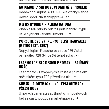
AUTOMOBIL: SRPNOVÉ VYDÁNÍ JIŽ V PRODEJI!
Goodwood, Alpine A390 GT i elektrický Range
>>
Rover Sport. Na stánky právě...
MG HS HYBRID+ – KLIDNÁ NÁTURA
Značka MG minulý rok rozšířila nabídku typu
>>
HS o hybridní variantu Hybrid+,...
PORSCHE 928 S4: NEJRYCHLEJŠÍ TRANSAXLE
(RETROTEST, 1987)
Nejrychlejším Porsche se v roce 1987 stal
>>
osmiválec 928 S4. Ještě téhož roku...
LEAPMOTOR B10 DESIGN PROMAX – ZAJÍMAVÝ
HRÁČ
Leapmotor v Evropě rychle roste a po malém
>>
městském typu T03 přivedl na trh...
SUBARU E-OUTBACK – NEJLEPŠÍ OUTBACK
VŠECH DOB?
U nových generací zaběhnutých modelových
>>
řad se často používá marketingové...