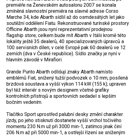
premiéře na Ženevském autosalonu 2007 se konala
zmíněná slavnostní premiéra na slavné adrese Corso
Marche 34, kde Abarth sídlil až do osmdesátých let jako
soutěžní oddělení Fiatu. Rekonstruované turínské prostory
Officine Abarth jsou nyní reprezentativní prodejnou
flagship store; celkem bude mít Abarth v Itálii kromě této
lokality ještě 35 dealerů, 40 specializovaných úpravců a
100 servisních dílen; v celé Evropě pak 60 dealerů ve 12
zemích (dva v České republice). Sídlo značky je nyní v
hlavním závodě v Mirafiori.
Grande Punto Abarth odlišují znaky Abarth namísto
emblémů Fiat, snížený tužší podvozek o 10 mm, posílená
brzdová soustava a vyšší výkon 114 kW (155 k); upraven
byl též interiér s novým designem včetně grafiky
kontrolních přístrojů a sportovních sedadel s lepším
bočním vedením.
Tlačítko Sport uprostřed palubní desky změní charakter
jízdy, po jeho stisknutí dostanete vyšší vrchol točivého
momentu 230 N.m už při 3000 min-1, zatímco jinak činí
206 N.m až při 5000 min-1, a ostřejší řízení se sníženým