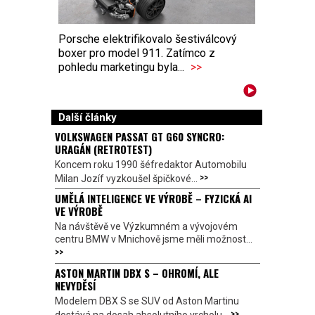
Porsche elektrifikovalo šestiválcový
boxer pro model 911. Zatímco z
pohledu marketingu byla...
>>
Další články
VOLKSWAGEN PASSAT GT G60 SYNCRO:
URAGÁN (RETROTEST)
Koncem roku 1990 šéfredaktor Automobilu
>>
Milan Jozíf vyzkoušel špičkové...
UMĚLÁ INTELIGENCE VE VÝROBĚ – FYZICKÁ AI
VE VÝROBĚ
Na návštěvě ve Výzkumném a vývojovém
centru BMW v Mnichově jsme měli možnost...
>>
ASTON MARTIN DBX S – OHROMÍ, ALE
NEVYDĚSÍ
Modelem DBX S se SUV od Aston Martinu
>>
dostává na dosah absolutního vrcholu...