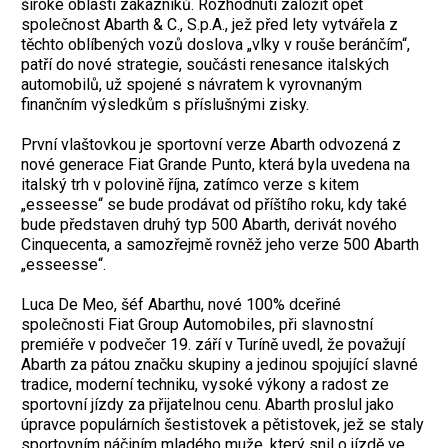
široké oblasti zákazníků. Rozhodnutí založit opět
společnost Abarth & C., S.p.A., jež před lety vytvářela z
těchto oblíbených vozů doslova „vlky v rouše beránčím“,
patří do nové strategie, součásti renesance italských
automobilů, už spojené s návratem k vyrovnaným
finančním výsledkům s příslušnými zisky.
První vlaštovkou je sportovní verze Abarth odvozená z
nové generace Fiat Grande Punto, která byla uvedena na
italský trh v polovině října, zatímco verze s kitem
„esseesse“ se bude prodávat od příštího roku, kdy také
bude představen druhý typ 500 Abarth, derivát nového
Cinquecenta, a samozřejmě rovněž jeho verze 500 Abarth
„esseesse“.
Luca De Meo, šéf Abarthu, nové 100% dceřiné
společnosti Fiat Group Automobiles, při slavnostní
premiéře v podvečer 19. září v Turíně uvedl, že považují
Abarth za pátou značku skupiny a jedinou spojující slavné
tradice, moderní techniku, vysoké výkony a radost ze
sportovní jízdy za přijatelnou cenu. Abarth proslul jako
úpravce populárních šestistovek a pětistovek, jež se staly
sportovním náčiním mladého muže, který snil o jízdě ve