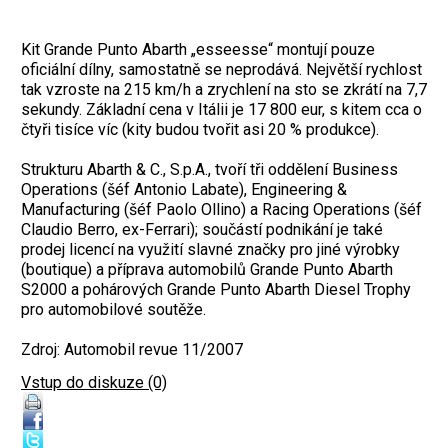
Kit Grande Punto Abarth „esseesse“ montují pouze
oficiální dílny, samostatně se neprodává. Největší rychlost
tak vzroste na 215 km/h a zrychlení na sto se zkrátí na 7,7
sekundy. Základní cena v Itálii je 17 800 eur, s kitem cca o
čtyři tisíce víc (kity budou tvořit asi 20 % produkce).
Strukturu Abarth & C., S.p.A., tvoří tři oddělení Business
Operations (šéf Antonio Labate), Engineering &
Manufacturing (šéf Paolo Ollino) a Racing Operations (šéf
Claudio Berro, ex-Ferrari); součástí podnikání je také
prodej licencí na využití slavné značky pro jiné výrobky
(boutique) a příprava automobilů Grande Punto Abarth
S2000 a pohárových Grande Punto Abarth Diesel Trophy
pro automobilové soutěže.
Zdroj: Automobil revue 11/2007
Vstup do diskuze (0)