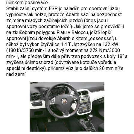
účinkem posilovače.
Stabilizační systém ESP je naladěn pro sportovní jízdu,
vypnout však nelze, protože Abarth sází na bezpečnost
zejména mladých začínajících jezdců (dnes jsou i
sportovní vozy podstatně těžší). Jak jsme se přesvědčili
na zkušebním polygonu Fiatu v Baloccu, ještě lepší
sportovní jízdu dovoluje Abarth s kitem „esseesse“, u
něhož byl výkon čtyřválce 1.4 T Jet zvýšen na 132 kW
(180 k)/5750 min-1 a točivý moment na 272 N.m/3000
min-1, ale především dále přitvrzen podvozek s koly 18“ a
zvýšena účinnost brzd (odvrtávané kotouče vpředu a
speciální destičky), přičemž vůz je o dalších 20 mm níže
nad zemí.