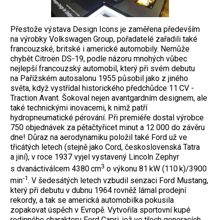
Přestože výstava Design Icons je zaměřena především
na výrobky Volkswagen Group, pořadatelé zařadili také
francouzské, britské i americké automobily. Nemůže
chybět ­Citroën DS-19, podle názoru mnohých ­vůbec
nejlepší francouzský automobil, který při svém debutu
na Pařížském autosalonu 1955 působil jako z jiného
světa, když vy­střídal historického předchůdce 11 CV ­
Traction Avant. Šokoval nejen avantgardním designem, ale
také technickými inovacemi, k nimž patří
hydropneumatické pérování. Při premiéře dostal ­výrobce
750 objednávek za pětačtyřicet minut a 12 000 do zá­věru
dne! Důraz na aerodyna­miku položil také Ford už ve
třicátých letech (stejně jako Cord, československá Tatra
a jiní), v roce 1937 vyjel vystavený ­Lincoln Zephyr
3
s dvanáctiválcem 4380 cm
o výkonu 81 kW (110 k)/3900
‑1
min
. V šedesátých letech vzbudil senzaci Ford Mustang,
který při de­butu v dubnu 1964 rovněž lámal prodejní
rekordy, a tak se americká auto­mobilka pokusila
zopakovat úspěch v Ev­ropě. Vytvořila sportovní kupé
rodinného charakteru Ford Capri, jež ve třech gene­racích