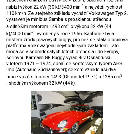
‑1
nabízí výkon 22 kW (30 k)/3400 min
a největší rychlost
110 km/h. Ze stejného základu vychází Volkswagen Typ 2,
vystaven je minibus Samba s prosklenou střechou
3
a silnějším motorem 1493 cm
o výkonu 32 kW (44
‑1
k)/4000 min
, vyrobený v roce 1966. Kalifornie byla
místem zrodu plážových buggy, pro něž se stala plošinová
platforma Volkswagenu nejvhodnějším základem. Tato
móda se v sedmdesátých letech přenesla i do Evropy,
sériovou Karmann GF Buggy vyráběli v Osnabrücku
v letech 1971 – 1974, spolu se sesterským typem AHS
Imp (Autohaus Süd­hannover); celkem vzniklo asi dva
3
tisíce vozů s motory 1493 (GF model 1971) a 1285 cm
i shodným výkonem 32 kW (44 k).