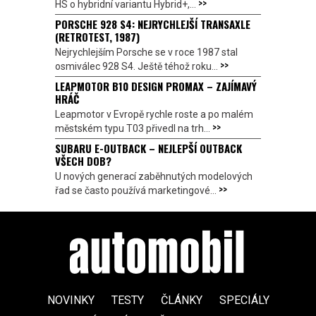
>>
HS o hybridní variantu Hybrid+,...
PORSCHE 928 S4: NEJRYCHLEJŠÍ TRANSAXLE
(RETROTEST, 1987)
Nejrychlejším Porsche se v roce 1987 stal
>>
osmiválec 928 S4. Ještě téhož roku...
LEAPMOTOR B10 DESIGN PROMAX – ZAJÍMAVÝ
HRÁČ
Leapmotor v Evropě rychle roste a po malém
>>
městském typu T03 přivedl na trh...
SUBARU E-OUTBACK – NEJLEPŠÍ OUTBACK
VŠECH DOB?
U nových generací zaběhnutých modelových
>>
řad se často používá marketingové...
NOVINKY
TESTY
ČLÁNKY
SPECIÁLY