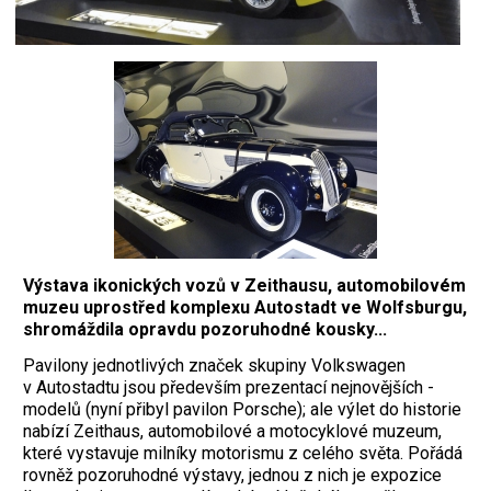
Výstava ikonických vozů v Zeithausu, automobilovém
muzeu uprostřed komplexu Autostadt ve Wolfsburgu,
shromáždila opravdu pozoruhodné kousky...
Pavilony jednotlivých značek skupiny Volkswagen
v Autostadtu jsou především prezentací nejnovějších ­
modelů (nyní přibyl pavilon Porsche); ale výlet do historie
nabízí Zeithaus, automo­bilové a motocyklové muzeum,
které vystavuje milníky motorismu z celého světa. ­Pořádá
rovněž pozoruhodné výstavy, jednou z nich je expozice