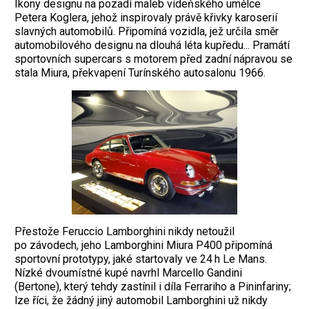
Ikony designu na ­pozadí maleb vídeňského umělce
Petera Koglera, jehož inspirovaly právě křivky ka­roserií
slavných automobilů. Připomíná ­vozidla, jež určila směr
automobilového designu na dlouhá léta kupředu... Pramátí
sportovních supercars s motorem před zadní nápravou se
stala Miura, překvapení Turínského autosalonu 1966.
Přestože Feruccio Lamborghini nikdy netoužil
po závodech, jeho Lamborghini Miura P400 připomíná
sportovní prototypy, jaké star­tovaly ve 24 h Le Mans.
Nízké dvoumístné kupé navrhl Marcello Gandini
(Bertone), ­který tehdy zastínil i díla Ferrariho a Pinin­fariny;
lze říci, že žádný jiný automobil ­Lamborghini už nikdy