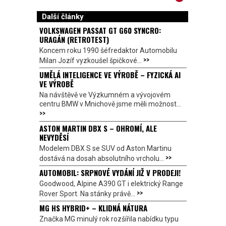
Další články
VOLKSWAGEN PASSAT GT G60 SYNCRO:
URAGÁN (RETROTEST)
Koncem roku 1990 šéfredaktor Automobilu
>>
Milan Jozíf vyzkoušel špičkové...
UMĚLÁ INTELIGENCE VE VÝROBĚ – FYZICKÁ AI
VE VÝROBĚ
Na návštěvě ve Výzkumném a vývojovém
centru BMW v Mnichově jsme měli možnost...
>>
ASTON MARTIN DBX S – OHROMÍ, ALE
NEVYDĚSÍ
Modelem DBX S se SUV od Aston Martinu
>>
dostává na dosah absolutního vrcholu...
AUTOMOBIL: SRPNOVÉ VYDÁNÍ JIŽ V PRODEJI!
Goodwood, Alpine A390 GT i elektrický Range
>>
Rover Sport. Na stánky právě...
MG HS HYBRID+ – KLIDNÁ NÁTURA
Značka MG minulý rok rozšířila nabídku typu