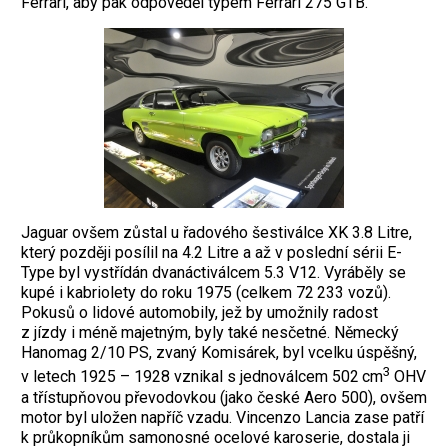
Ferrari, aby pak odpověděl typem Ferrari 275 GTB.
Jaguar ovšem zůstal u řadového šestiválce XK 3.8 Litre,
který později posílil na 4.2 Litre a až v poslední sérii E-
Type byl vystřídán dvanáctiválcem 5.3 V12. Vyráběly se
kupé i kabriolety do roku 1975 (celkem 72 233 vozů).
Pokusů o lidové automobily, jež by umožnily radost
z jízdy i méně majetným, byly také nesčetné. Německý
Hanomag 2/10 PS, zvaný Komisárek, byl vcelku úspěšný,
3
v letech 1925 – 1928 vznikal s jednoválcem 502 cm
OHV
a třístupňovou převo­dovkou (jako české Aero 500), ovšem
motor byl uložen napříč vzadu. Vincenzo Lancia zase patří
k průkopníkům samonosné ocelové karoserie, dostala ji