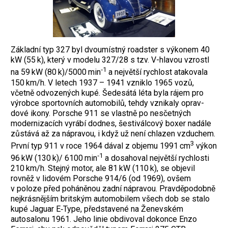
Základní typ 327 byl dvoumístný roadster s výkonem 40
kW (55 k), který v modelu 327/28 s tzv. V-hlavou vzrostl
‑1
na 59 kW (80 k)/5000 min
a největší rychlost atako­vala
150 km/h. V letech 1937 – 1941 vzniklo 1965 vozů,
včetně odvozených kupé. Šedesátá léta byla rájem pro
výrobce sportovních automobilů, tehdy vznikaly oprav­
dové ikony. Porsche 911 se vlastně po nesčetných
modernizacích vyrábí dodnes, šestiválcový boxer nadále
zůstává až za nápravou, i když už není chlazen vzduchem.
3
První typ 911 v roce 1964 dával z objemu 1991 cm
výkon
‑1
96 kW (130 k)/ 6100 min
a dosahoval největší rychlosti
210 km/h. Stejný motor, ale 81 kW (110 k), se objevil
rovněž v lidovém Porsche 914/6 (od 1969), ovšem
v poloze před poháněnou zadní nápravou. Pravděpodobně
nejkrásnějším britským automobilem všech dob se stalo
kupé Jaguar E‑Type, představené na Ženevském
autosalonu 1961. Jeho linie obdivoval dokonce Enzo