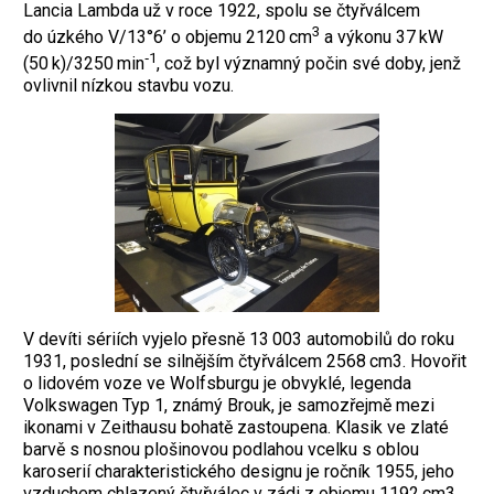
Lancia Lambda už v roce 1922, spolu se čtyřválcem
3
do úzkého V/13°6’ o objemu 2120 cm
a výkonu 37 kW
‑1
(50 k)/3250 min
, což byl významný počin své doby, jenž
ovlivnil nízkou stavbu vozu.
V devíti sériích vyjelo přesně 13 003 automobilů do roku
1931, poslední se silnějším čtyřválcem 2568 cm3. Hovořit
o lidovém voze ve Wolfsburgu je ­obvyklé, legenda
Volkswagen Typ 1, známý Brouk, je samozřejmě mezi
ikonami v Zeithausu bo­hatě zastoupena. Klasik ve zlaté
barvě s nosnou plošinovou podlahou vcelku s oblou
karoserií charakteristického designu je ročník 1955, jeho
vzduchem chlazený čtyřválec v zádi z objemu 1192 cm3