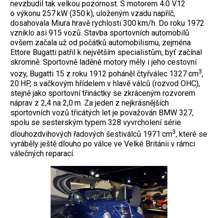
nevzbudil tak velkou pozornost. S motorem 4.0 V12
o výkonu 257 kW (350 k), uloženým vzadu napříč,
dosahovala Miura hravě rychlosti 300 km/h. Do roku 1972
vzniklo asi 915 vozů. Stavba sportovních automobilů
ovšem za­čala už od počátků automobilismu, zejména
Ettore Bugatti patřil k největším specialistům, byť začínal
skromně. Sportovně laděné motory měly i jeho cestovní
3
vozy, Bugatti 15 z roku 1912 poháněl čtyřválec 1327 cm
,
20 HP, s vačkovým hřídelem v hlavě válců (rozvod OHC),
stejně jako sportovní třináctky se zkráceným rozvorem
náprav z 2,4 na 2,0 m. Za jeden z nejkrásnějších
sportovních vozů třicátých let je považován BMW 327,
spolu se sesterským typem 328 vyvrcholení série
3
dlouhozdvihových řadových šestiválců 1971 cm
, které se
vyráběly ještě dlouho po válce ve Velké Británii v rámci
válečných ­reparací.