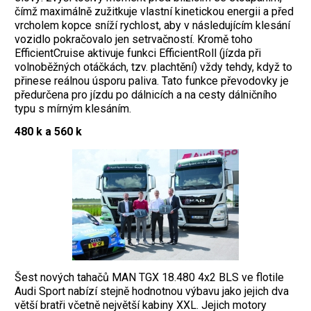
čímž maximálně zužitkuje vlastní kinetickou energii a před
vrcholem kopce sníží rychlost, aby v následujícím klesání
vozidlo pokračovalo jen setrvačností. Kromě toho
EfficientCruise aktivuje funkci EfficientRoll (jízda při
volnoběžných otáčkách, tzv. plachtění) vždy tehdy, když to
přinese reálnou úsporu paliva. Tato funkce převodovky je
předurčena pro jízdu po dálnicích a na cesty dálničního
typu s mírným klesáním.
480 k a 560 k
Šest nových tahačů MAN TGX 18.480 4x2 BLS ve flotile
Audi Sport nabízí stejně hodnotnou výbavu jako jejich dva
větší bratři včetně největší kabiny XXL. Jejich motory