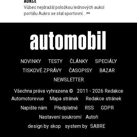
AUKCE
Vůbec nejdražší položkou lednových aukcí
>>
portálu Aukro se stal sportovní...
NOVINKY
TESTY
ČLÁNKY
SPECIÁLY
TISKOVÉ ZPRÁVY
ČASOPISY
BAZAR
NEWSLETTER
Všechna práva vyhrazena ©
|
2011 - 2026 Redakce
Automotorevue
|
Mapa stránek
|
Redakce stránek
|
Napište nám
|
Předplatné
|
RSS
|
GDPR
|
Nastavení soukromí
Autoři
design by skop
|
system by
SABRE
|