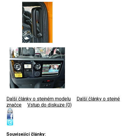
Další články o stejném modelu
|
Další články o stejné
značce
|
Vstup do diskuze (0)
Související články: