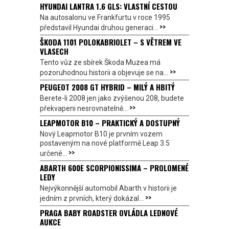
HYUNDAI LANTRA 1.6 GLS: VLASTNÍ CESTOU
Na autosalonu ve Frankfurtu v roce 1995
>>
představil Hyundai druhou generaci...
ŠKODA 1101 POLOKABRIOLET – S VĚTREM VE
VLASECH
Tento vůz ze sbírek Škoda Muzea má
>>
pozoruhodnou historii a objevuje se na...
PEUGEOT 2008 GT HYBRID – MILÝ A HBITÝ
Berete-li 2008 jen jako zvýšenou 208, budete
>>
překvapeni nesrovnatelně...
LEAPMOTOR B10 – PRAKTICKÝ A DOSTUPNÝ
Nový Leapmotor B10 je prvním vozem
postaveným na nové platformě Leap 3.5
>>
určené...
ABARTH 600E SCORPIONISSIMA – PROLOMENÉ
LEDY
Nejvýkonnější automobil Abarth v historii je
>>
jedním z prvních, který dokázal...
PRAGA BABY ROADSTER OVLÁDLA LEDNOVÉ
AUKCE