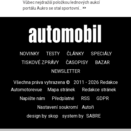
Vůbec nejdražší položkou lednových aukcí
>>
portálu Aukro se stal sportovní...
NOVINKY
TESTY
ČLÁNKY
SPECIÁLY
TISKOVÉ ZPRÁVY
ČASOPISY
BAZAR
NEWSLETTER
Všechna práva vyhrazena ©
|
2011 - 2026 Redakce
Automotorevue
|
Mapa stránek
|
Redakce stránek
|
Napište nám
|
Předplatné
|
RSS
|
GDPR
|
Nastavení soukromí
Autoři
design by skop
|
system by
SABRE
|