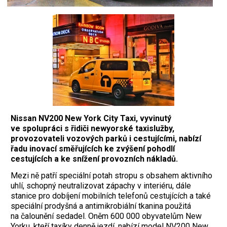
Nissan NV200 New York City Taxi, vyvinutý
ve spolupráci s řidiči newyorské taxislužby,
provozovateli vozových parků i cestujícími, nabízí
řadu inovací směřujících ke zvýšení pohodlí
cestujících a ke snížení provozních nákladů.
Mezi ně patří speciální potah stropu s obsahem aktivního
uhlí, schopný neutralizovat zápachy v interiéru, dále
stanice pro dobíjení mobilních telefonů cestujících a také
speciální prodyšná a antimikrobiální tkanina použitá
na čalounění sedadel. Oněm 600 000 obyvatelům New
Yorku, kteří taxíky denně jezdí, nabízí model NV200 New