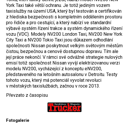
York Taxi také větší ochranu. Je totiž jediným vozem
taxislužby na území USA, který byl testován a certifikován
z hlediska bezpečnosti s kompletním oddělením prostoru
pro řidiče a pro cestující, a který nabízí ve standardní
výbavě systém řízení trakce a systém dynamického řízení
vozu (VDC). Modely NV200 London Taxi, NV200 New York
City Taxi a NV200 Tokio Taxi jsou důkazem odhodlání
společnosti Nissan poskytnout velkým světovým městům
čistou, bezpečnou a cenově dostupnou dopravu. Tím ale
její práce nekončí. V rámci své odvážné strategie nulových
emisí totiž společnost Nissan vyvíjí elektrizovanou verzi
modelu NV200, vycházející z konceptu eNV200,
představeného na letošním autosalonu v Detroitu. Testy
tohoto vozu, který má potenciál vyvolat revoluci
v městských taxislužbách, začnou v roce 2013.
Převzato z časopisu
Fotogalerie