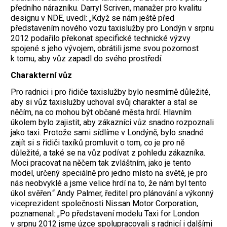
předního nárazníku. Darryl Scriven, manažer pro kvalitu
designu v NDE, uvedl: „Když se nám ještě před
představením nového vozu taxislužby pro Londýn v srpnu
2012 podařilo překonat specifické technické výzvy
spojené s jeho vývojem, obrátili jsme svou pozornost
k tomu, aby vůz zapadl do svého prostředí.
Charakterní vůz
Pro radnici i pro řidiče taxislužby bylo nesmírně důležité,
aby si vůz taxislužby uchoval svůj charakter a stal se
něčím, na co mohou být občané města hrdí. Hlavním
úkolem bylo zajistit, aby zákazníci vůz snadno rozpoznali
jako taxi. Protože sami sídlíme v Londýně, bylo snadné
zajít si s řidiči taxíků promluvit o tom, co je pro ně
důležité, a také se na vůz podívat z pohledu zákazníka.
Moci pracovat na něčem tak zvláštním, jako je tento
model, určený speciálně pro jedno místo na světě, je pro
nás neobvyklé a jsme velice hrdí na to, že nám byl tento
úkol svěřen.“ Andy Palmer, ředitel pro plánování a výkonný
viceprezident společnosti Nissan Motor Corporation,
poznamenal: „Po představení modelu Taxi for London
v srpnu 2012 jsme úzce spolupracovali s radnicí i dalšími