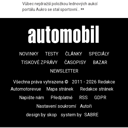
Vůbec nejdražší položkou lednových aukcí
>>
portálu Aukro se stal sportovní...
NOVINKY
TESTY
ČLÁNKY
SPECIÁLY
TISKOVÉ ZPRÁVY
ČASOPISY
BAZAR
NEWSLETTER
Všechna práva vyhrazena ©
|
2011 - 2026 Redakce
Automotorevue
|
Mapa stránek
|
Redakce stránek
|
Napište nám
|
Předplatné
|
RSS
|
GDPR
|
Nastavení soukromí
Autoři
design by skop
|
system by
SABRE
|