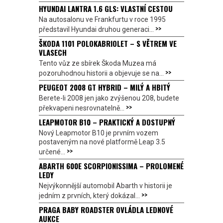
HYUNDAI LANTRA 1.6 GLS: VLASTNÍ CESTOU
Na autosalonu ve Frankfurtu v roce 1995
>>
představil Hyundai druhou generaci...
ŠKODA 1101 POLOKABRIOLET – S VĚTREM VE
VLASECH
Tento vůz ze sbírek Škoda Muzea má
>>
pozoruhodnou historii a objevuje se na...
PEUGEOT 2008 GT HYBRID – MILÝ A HBITÝ
Berete-li 2008 jen jako zvýšenou 208, budete
>>
překvapeni nesrovnatelně...
LEAPMOTOR B10 – PRAKTICKÝ A DOSTUPNÝ
Nový Leapmotor B10 je prvním vozem
postaveným na nové platformě Leap 3.5
>>
určené...
ABARTH 600E SCORPIONISSIMA – PROLOMENÉ
LEDY
Nejvýkonnější automobil Abarth v historii je
>>
jedním z prvních, který dokázal...
PRAGA BABY ROADSTER OVLÁDLA LEDNOVÉ
AUKCE