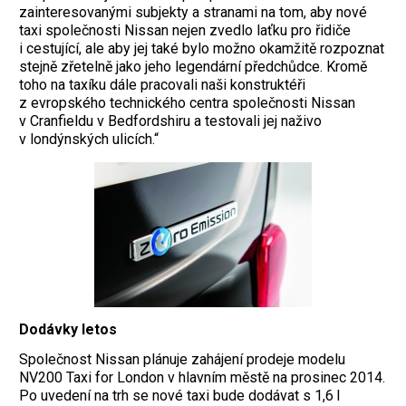
zainteresovanými subjekty a stranami na tom, aby nové
taxi společnosti Nissan nejen zvedlo laťku pro řidiče
i cestující, ale aby jej také bylo možno okamžitě rozpoznat
stejně zřetelně jako jeho legendární předchůdce. Kromě
toho na taxíku dále pracovali naši konstruktéři
z evropského technického centra společnosti Nissan
v Cranfieldu v Bedfordshiru a testovali jej naživo
v londýnských ulicích.“
Dodávky letos
Společnost Nissan plánuje zahájení prodeje modelu
NV200 Taxi for London v hlavním městě na prosinec 2014.
Po uvedení na trh se nové taxi bude dodávat s 1,6 l