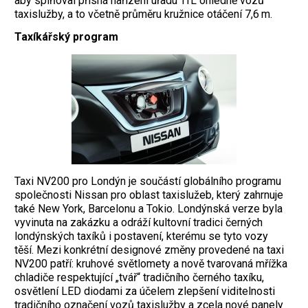
aby splňoval přísná nařízení úřadu TfL ohledně vozů
taxislužby, a to včetně průměru kružnice otáčení 7,6 m.
Taxíkářský program
Taxi NV200 pro Londýn je součástí globálního programu
společnosti Nissan pro oblast taxislužeb, který zahrnuje
také New York, Barcelonu a Tokio. Londýnská verze byla
vyvinuta na zakázku a odráží kultovní tradici černých
londýnských taxíků i postavení, kterému se tyto vozy
těší. Mezi konkrétní designové změny provedené na taxi
NV200 patří: kruhové světlomety a nově tvarovaná mřížka
chladiče respektující „tvář“ tradičního černého taxíku,
osvětlení LED diodami za účelem zlepšení viditelnosti
tradičního označení vozů taxislužby a zcela nové panely