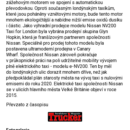
zážehovým motorem ve spojení s automatickou
převodovkou. Oproti současným londýnským taxíkům,
které jsou poháněny vznětovými motory, bude tento motor
mnohem ekologičtější a nabídne nižší emise oxidů dusíku
i částic. Jako výhradní prodejce modelu Nissan NV200
Taxi for London byla vybrána prodejní skupina Glyn
Hopkin, která je franšízovým partnerem společnosti
Nissan. Speciálně pro prodej tohoto modelu byla
postavena ultramoderní prodejna v Canary
Wharf. Společnost Nissan zároveň pokračuje
v průkopnické práci na poli udržitelné mobility vývojem
plně elektrického taxi - modelu e-NV200. Ten by měl
do londýnských ulic dorazit mnohem dříve, než jak
předpokládal plán starosty města na vývoj taxi s nulovými
emisemi do roku 2020. Elektrické taxi společnosti Nissan
se v ulicích hlavního města Velké Británie objeví v roce
2015.
Převzato z časopisu