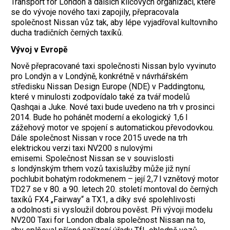
Transport for London a dalších klíčových organizací, které
se do vývoje nového taxi zapojily, přepracovala
společnost Nissan vůz tak, aby lépe vyjadřoval kultovního
ducha tradičních černých taxíků.
Vývoj v Evropě
Nově přepracované taxi společnosti Nissan bylo vyvinuto
pro Londýn a v Londýně, konkrétně v návrhářském
středisku Nissan Design Europe (NDE) v Paddingtonu,
které v minulosti zodpovídalo také za tvář modelů
Qashqai a Juke. Nové taxi bude uvedeno na trh v prosinci
2014. Bude ho pohánět moderní a ekologický 1,6 l
zážehový motor ve spojení s automatickou převodovkou.
Dále společnost Nissan v roce 2015 uvede na trh
elektrickou verzi taxi NV200 s nulovými
emisemi. Společnost Nissan se v souvislosti
s londýnským trhem vozů taxislužby může již nyní
pochlubit bohatým rodokmenem – její 2,7 l vznětový motor
TD27 se v 80. a 90. letech 20. století montoval do černých
taxíků FX4 „Fairway“ a TX1, a díky své spolehlivosti
a odolnosti si vysloužil dobrou pověst. Při vývoji modelu
NV200 Taxi for London dbala společnost Nissan na to,