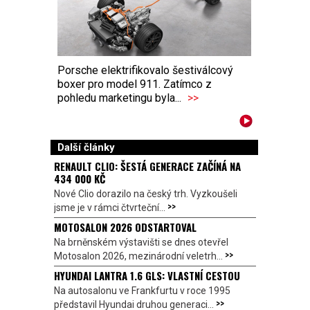
Porsche elektrifikovalo šestiválcový
boxer pro model 911. Zatímco z
pohledu marketingu byla...
>>
Další články
RENAULT CLIO: ŠESTÁ GENERACE ZAČÍNÁ NA
434 000 KČ
Nové Clio dorazilo na český trh. Vyzkoušeli
>>
jsme je v rámci čtvrteční...
MOTOSALON 2026 ODSTARTOVAL
Na brněnském výstavišti se dnes otevřel
>>
Motosalon 2026, mezinárodní veletrh...
HYUNDAI LANTRA 1.6 GLS: VLASTNÍ CESTOU
Na autosalonu ve Frankfurtu v roce 1995
>>
představil Hyundai druhou generaci...