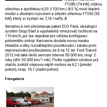
FT280 (74 kW), nízkou
střechou a spotřebou 6,55 l/100 km (-8,5 %) nově doplnil
model s dlouhým rozvorem a střední střechou FT350 (92
kW), který si vystačí se 7,16 l nafty. A
lternativu k nim představuje paket ECO Pack, obsahující
systém Stop/Start a vypínatelný omezovač rychlosti na
110 km/h, jež lze objednat pro většinu konfigurací
pohonného ústrojí. Karoserie dostala novou masku
chladiče a díky rozsáhlejšími pozinkování i záruku proti
neprorezivění prodlouženou ze 6 na 12 let. Ford Transit
2012 má také delší servisní interval 50 000 km, resp. 2
roky (dřív 30 000 km/1 rok). Podle vyjádření výrobce prý
stačilo zvětšit olejovou náplň motoru na 6,2 l (přední
pohon), resp. 10,1 (zadní pohon).
Fotogalerie