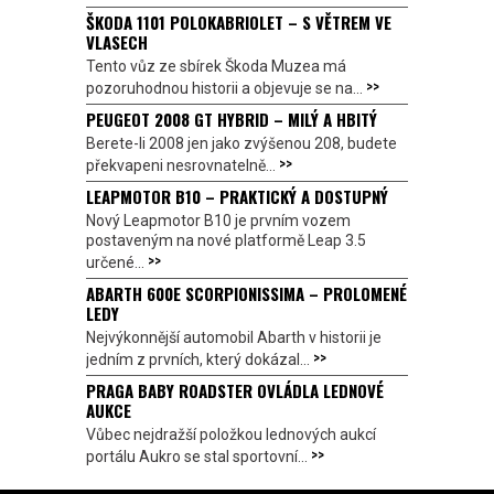
ŠKODA 1101 POLOKABRIOLET – S VĚTREM VE
VLASECH
Tento vůz ze sbírek Škoda Muzea má
>>
pozoruhodnou historii a objevuje se na...
PEUGEOT 2008 GT HYBRID – MILÝ A HBITÝ
Berete-li 2008 jen jako zvýšenou 208, budete
>>
překvapeni nesrovnatelně...
LEAPMOTOR B10 – PRAKTICKÝ A DOSTUPNÝ
Nový Leapmotor B10 je prvním vozem
postaveným na nové platformě Leap 3.5
>>
určené...
ABARTH 600E SCORPIONISSIMA – PROLOMENÉ
LEDY
Nejvýkonnější automobil Abarth v historii je
>>
jedním z prvních, který dokázal...
PRAGA BABY ROADSTER OVLÁDLA LEDNOVÉ
AUKCE
Vůbec nejdražší položkou lednových aukcí
>>
portálu Aukro se stal sportovní...