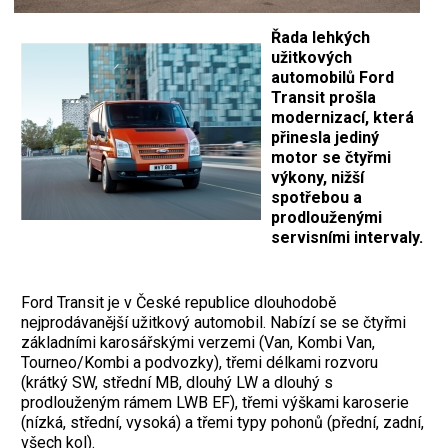
Řada lehkých
užitkových
automobilů Ford
Transit prošla
modernizací, která
přinesla jediný
motor se čtyřmi
výkony, nižší
spotřebou a
prodlouženými
servisními intervaly.
Ford Transit je v České republice dlouhodobě
nejprodávanější užitkový automobil. Nabízí se se čtyřmi
základními karosářskými verzemi (Van, Kombi Van,
Tourneo/Kombi a podvozky), třemi délkami rozvoru
(krátký SW, střední MB, dlouhý LW a dlouhý s
prodlouženým rámem LWB EF), třemi výškami karoserie
(nízká, střední, vysoká) a třemi typy pohonů (přední, zadní,
všech kol).