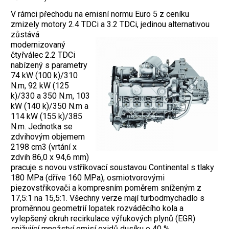
V rámci přechodu na emisní normu Euro 5 z ceníku
zmizely motory 2.4 TDCi a 3.2 TDCi, jedinou
alternativou
zůstává
modernizovaný
čtyřválec 2.2 TDCi
nabízený s parametry
74 kW (100 k)/310
N.m, 92 kW (125
k)/330 a 350 N.m, 103
kW (140 k)/350 N.m a
114 kW (155 k)/385
N.m. Jednotka se
zdvihovým objemem
2198 cm3 (vrtání x
zdvih 86,0 x 94,6 mm)
pracuje s novou vstřikovací soustavou Continental s tlaky
180 MPa (dříve 160 MPa), osmiotvorovými
piezovstřikovači a kompresním poměrem sníženým z
17,5:1 na 15,5:1. Všechny verze mají turbodmychadlo s
proměnnou geometrií lopatek rozváděcího kola a
vylepšený okruh recirkulace výfukových plynů (EGR)
snižující množství emisí oxidů dusíku o 40 %.