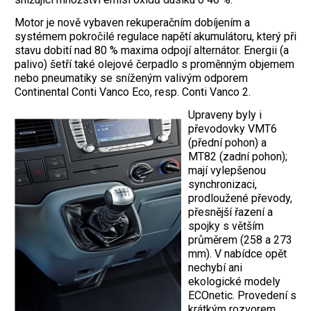
Motor je nově vybaven rekuperačním dobíjením a
systémem pokročilé regulace napětí akumulátoru, který při
stavu dobití nad 80 % maxima odpojí alternátor. Energii (a
palivo) šetří také olejové čerpadlo s proměnným objemem
nebo pneumatiky se sníženým valivým odporem
Continental Conti Vanco Eco, resp. Conti Vanco 2.
Upraveny byly i
převodovky VMT6
(přední pohon) a
MT82 (zadní pohon);
mají vylepšenou
synchronizaci,
prodloužené převody,
přesnější řazení a
spojky s větším
průměrem (258 a 273
mm). V nabídce opět
nechybí ani
ekologické modely
ECOnetic. Provedení s
krátkým rozvorem