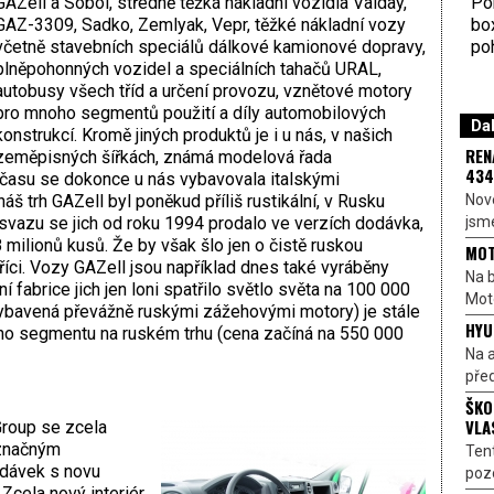
Por
GAZell a Sobol, středně těžká nákladní vozidla Valday,
bo
GAZ-3309, Sadko, Zemlyak, Vepr, těžké nákladní vozy
poh
včetně stavebních speciálů dálkové kamionové dopravy,
plněpohonných vozidel a speciálních tahačů URAL,
autobusy všech tříd a určení provozu, vznětové motory
pro mnoho segmentů použití a díly automobilových
Dal
konstrukcí. Kromě jiných produktů je i u nás, v našich
REN
zeměpisných šířkách, známá modelová řada
434
času se dokonce u nás vybavovala italskými
Nové
š trh GAZell byl poněkud příliš rustikální, v Rusku
jsme
vazu se jich od roku 1994 prodalo ve verzích dodávka,
 milionů kusů. Že by však šlo jen o čistě ruskou
MOT
 říci. Vozy GAZell jsou například dnes také vyráběny
Na b
í fabrice jich jen loni spatřilo světlo světa na 100 000
Moto
vybavená převážně ruskými zážehovými motory) je stále
HYU
vého segmentu na ruském trhu (cena začíná na 550 000
Na a
před
ŠKO
VLA
Group se zcela
íznačným
Ten
dávek s novu
pozo
 Zcela nový interiér,