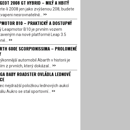
GEOT 2008 GT HYBRID – MILÝ A HBITÝ
te-li 2008 jen jako zvýšenou 208, budete
>>
vapeni nesrovnatelně...
PMOTOR B10 – PRAKTICKÝ A DOSTUPNÝ
ý Leapmotor B10 je prvním vozem
taveným na nové platformě Leap 3.5
>>
né...
RTH 600E SCORPIONISSIMA – PROLOMENÉ
Y
ýkonnější automobil Abarth v historii je
>>
ím z prvních, který dokázal...
GA BABY ROADSTER OVLÁDLA LEDNOVÉ
CE
c nejdražší položkou lednových aukcí
>>
álu Aukro se stal sportovní...