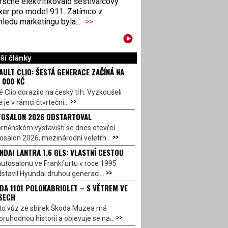
sche elektrifikovalo šestiválcový
xer pro model 911. Zatímco z
ledu marketingu byla...
>>
ší články
AULT CLIO: ŠESTÁ GENERACE ZAČÍNÁ NA
 000 KČ
 Clio dorazilo na český trh. Vyzkoušeli
>>
 je v rámci čtvrteční...
OSALON 2026 ODSTARTOVAL
rněnském výstavišti se dnes otevřel
>>
salon 2026, mezinárodní veletrh...
NDAI LANTRA 1.6 GLS: VLASTNÍ CESTOU
utosalonu ve Frankfurtu v roce 1995
>>
stavil Hyundai druhou generaci...
DA 1101 POLOKABRIOLET – S VĚTREM VE
SECH
to vůz ze sbírek Škoda Muzea má
>>
ruhodnou historii a objevuje se na...