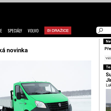
E
SPECIÁLY
VOLVO
Ne
Pře
ká novinka
Te
Su
Ji
Luk