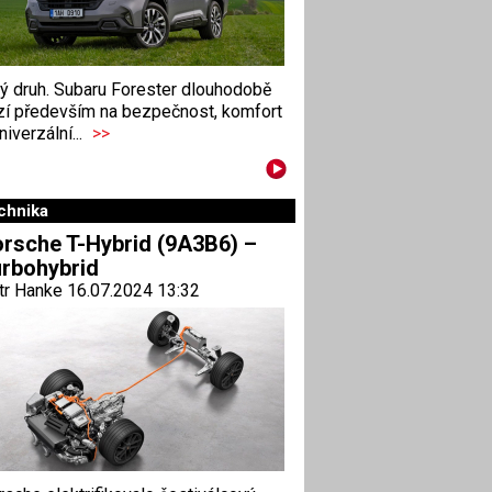
ný druh. Subaru Forester dlouhodobě
zí především na bezpečnost, komfort
niverzální...
>>
chnika
rsche T-Hybrid (9A3B6) –
rbohybrid
tr Hanke 16.07.2024 13:32