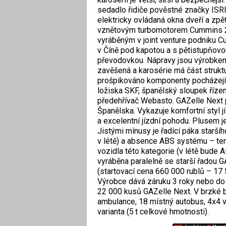
sedadlo řidiče pověstné značky ISRI
elektricky ovládaná okna dveří a zpě
vznětovým turbomotorem Cummins 2
vyráběným v joint venture podniku 
v Číně pod kapotou a s pětistupňov
převodovkou. Nápravy jsou výrobkem
zavěšená a karosérie má část struktur
prošpikováno komponenty pocházejíc
ložiska SKF, španělský sloupek říze
předehřívač Webasto. GAZelle Next pr
Španělska. Vykazuje komfortní styl jí
a excelentní jízdní pohodu. Plusem 
Jistými mínusy je řadící páka staršíh
v létě) a absence ABS systému – ten
vozidla této kategorie (v létě bude
vyráběna paralelně se starší řadou 
(startovací cena 660 000 rublů – 17 
Výrobce dává záruku 3 roky nebo do u
22 000 kusů GAZelle Next. V brzké b
ambulance, 18 místný autobus, 4x4 va
varianta (5 t celkové hmotnosti).