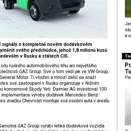
Ji
sá
a u
í signály o kompletně novém dodávkovém
 vyměnit svého předchůdce, jehož 1,8 milionů kusů
ředevším v Rusku a státech CIS.
Te
Po
ílu ruského automobilového trhu ani největšího
Tu
lečnosti GAZ Group. Své o tom vědí jak ve VW Group,
eneral Motor. Ti všichni a mnozí další se snaží
Pe
 přes své zastoupení v Rusku organizuje v Nižním
u koncernové Škody Yeti. Daimler AG investoval 100
 do implementace výroby dodávek Mercedes-Benz
řes značku Chevrolet montuje svá osobní auta v areálu
Samotná GAZ Group vyrábí lehká dodávková vozidla