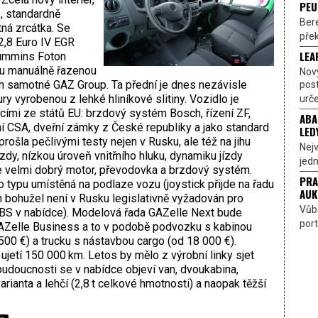
PEU
, standardně
Bere
tná zrcátka. Se
přek
,8 Euro IV EGR
LEA
Cummins Foton
ou manuálně řazenou
Nov
 samotné GAZ Group. Ta přední je dnes nezávisle
pos
y vyrobenou z lehké hliníkové slitiny. Vozidlo je
urče
ími ze států EU: brzdový systém Bosch, řízení ZF,
ABA
ní CSA, dveřní zámky z České republiky a jako standard
LED
ošla pečlivými testy nejen v Rusku, ale též na jihu
Nejv
zdy, nízkou úroveň vnitřního hluku, dynamiku jízdy
jedn
je velmi dobrý motor, převodovka a brzdový systém.
PRA
o typu umístěná na podlaze vozu (joystick přijde na řadu
AUK
 bohužel není v Rusku legislativně vyžadován pro
Vůbe
 ABS v nabídce). Modelová řada GAZelle Next bude
port
GAZelle Business a to v podobě podvozku s kabinou
500 €) a trucku s nástavbou cargo (od 18 000 €).
jetí 150 000 km. Letos by mělo z výrobní linky sjet
udoucnosti se v nabídce objeví van, dvoukabina,
rianta a lehčí (2,8 t celkové hmotnosti) a naopak těžší