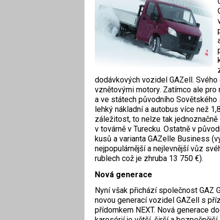
dodávkových vozidel GAZell. Svého 
vznětovými motory. Zatímco ale pro ná
a ve státech původního Sovětského s
lehký nákladní a autobus více než 1,8
záležitost, to nelze tak jednoznačně
v továrně v Turecku. Ostatně v původn
kusů a varianta GAZelle Business (
nejpopulárnější a nejlevnější vůz s
rublech což je zhruba 13 750 €).
Nová generace
Nyní však přichází společnost GAZ 
novou generací vozidel GAZell s př
přídomkem NEXT. Nová generace do
karosérií je větší, širší a bezpečnější.