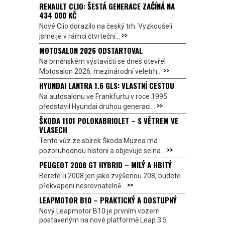
RENAULT CLIO: ŠESTÁ GENERACE ZAČÍNÁ NA
434 000 KČ
Nové Clio dorazilo na český trh. Vyzkoušeli
>>
jsme je v rámci čtvrteční...
MOTOSALON 2026 ODSTARTOVAL
Na brněnském výstavišti se dnes otevřel
>>
Motosalon 2026, mezinárodní veletrh...
HYUNDAI LANTRA 1.6 GLS: VLASTNÍ CESTOU
Na autosalonu ve Frankfurtu v roce 1995
>>
představil Hyundai druhou generaci...
ŠKODA 1101 POLOKABRIOLET – S VĚTREM VE
VLASECH
Tento vůz ze sbírek Škoda Muzea má
>>
pozoruhodnou historii a objevuje se na...
PEUGEOT 2008 GT HYBRID – MILÝ A HBITÝ
Berete-li 2008 jen jako zvýšenou 208, budete
>>
překvapeni nesrovnatelně...
LEAPMOTOR B10 – PRAKTICKÝ A DOSTUPNÝ
Nový Leapmotor B10 je prvním vozem
postaveným na nové platformě Leap 3.5