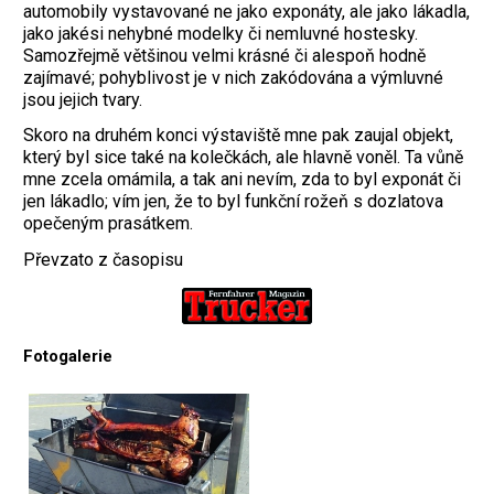
automobily vystavované ne jako exponáty, ale jako lákadla,
jako jakési nehybné modelky či nemluvné hostesky.
Samozřejmě většinou velmi krásné či alespoň hodně
zajímavé; pohyblivost je v nich zakódována a výmluvné
jsou jejich tvary.
Skoro na druhém konci výstaviště mne pak zaujal objekt,
který byl sice také na kolečkách, ale hlavně voněl. Ta vůně
mne zcela omámila, a tak ani nevím, zda to byl exponát či
jen lákadlo; vím jen, že to byl funkční rožeň s dozlatova
opečeným prasátkem.
Převzato z časopisu
Fotogalerie