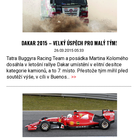
DAKAR 2015 – VELKÝ ÚSPĚCH PRO MALÝ TÝM!
26.03.2015 05:33
Tatra Buggyra Racing Team a posádka Martina Kolomého
dosáhla v letošní rallye Dakar umístění v elitní desítce
kategorie kamionů, a to 7. místo. Přestože tým mířil před
soutěží výše, v cíli v Buenos...
>>