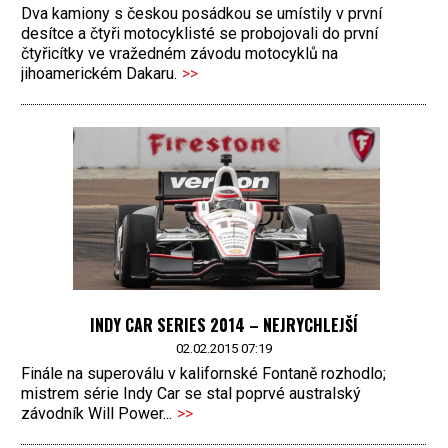
Dva kamiony s českou posádkou se umístily v první
desítce a čtyři motocyklisté se probojovali do první
čtyřicítky ve vražedném závodu motocyklů na
jihoamerickém Dakaru.
>>
INDY CAR SERIES 2014 – NEJRYCHLEJŠÍ
02.02.2015 07:19
Finále na superoválu v kalifornské Fontaně rozhodlo;
mistrem série Indy Car se stal poprvé australský
závodník Will Power...
>>