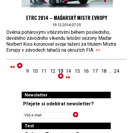
ETRC 2014 – MAĎARSKÝ MISTR EVROPY
19.12.2014 07:25
Dvěma pohárovými vítězstvími během posledního,
devátého závodního víkendu letošní sezony Maďar
Norbert Kiss korunoval svoje tažení za titulem Mistra
Evropy v závodech tahačů na okruzích FIA.
>>
9
10
11
12
13
14
15
16
17
18
...
24
Newsletter
Přejete si odebírat newsletter?
Test