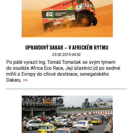
OPRAVDOVÝ DAKAR – V AFRICKÉM RYTMU
25.02.2015 04:52
Po páté vyrazil Ing. Tomáš Tomeček se svým týmem
do soutěže Africa Eco Race, Její účastníci již po sedmé
mířili z Evropy do cílové destinace, senegalského
Dakaru.
>>