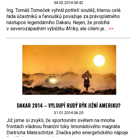
04.02.2014 06:42
Ing. Tomáš Tomeček vyhrál potřetí soutěž, kterou celá
řada účastníků a fanoušků považuje za právoplatného
nástupce legendárního Dakaru. Nejen, že probíhá
v severozápadním výběžku Afriky, ale cílem je...
>>
DAKAR 2014 – VYLOUPÍ RUDÝ BÝK JIŽNÍ AMERIKU?
31.01.2014 06:20
Již jsme si zvykli, že sportovním světem na mnoha
frontách vládnou finanční toky limonádového magnáta
Dietricha Mateschitze. Značka jeho energetického nápoje