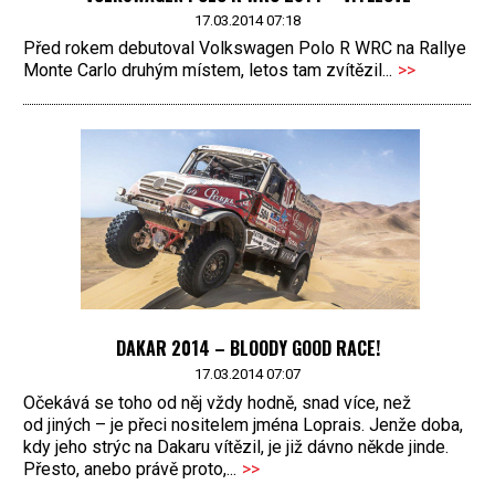
17.03.2014 07:18
Před rokem debutoval Volkswagen Polo R WRC na Rallye
Monte Carlo druhým místem, letos tam zvítězil...
>>
DAKAR 2014 – BLOODY GOOD RACE!
17.03.2014 07:07
Očekává se toho od něj vždy hodně, snad více, než
od jiných – je přeci nositelem jména Loprais. Jenže doba,
kdy jeho strýc na Dakaru vítězil, je již dávno někde jinde.
Přesto, anebo právě proto,...
>>