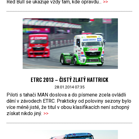
Red Bull se ukazuje vždy tam, kde opravdu...
>>
ETRC 2013 – ČISTÝ ZLATÝ HATTRICK
28.01.2014 07:35
Piloti s tahači MAN doslova a do písmene zcela ovládli
dění v závodech ETRC. Prakticky od poloviny sezony bylo
více méně jisté, že titul v obou klasifikacích není schopný
získat nikdo jiný.
>>