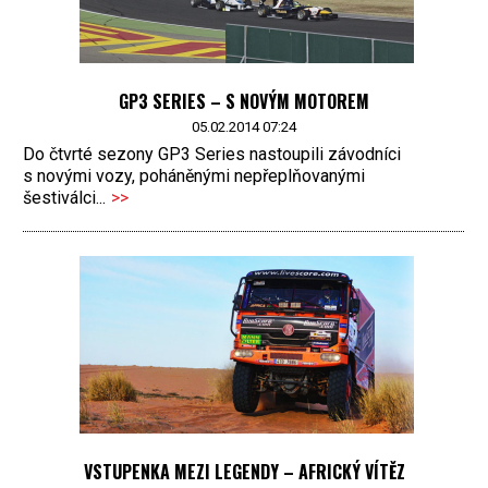
GP3 SERIES – S NOVÝM MOTOREM
05.02.2014 07:24
Do čtvrté sezony GP3 Series nastoupili závodníci
s novými vozy, poháněnými nepřeplňovanými
šestiválci...
>>
VSTUPENKA MEZI LEGENDY – AFRICKÝ VÍTĚZ