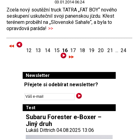
03.01.2014 06:24
Zcela nový soutěžní truck TATRA „FAT BOY“ nového
seskupení uskutečnil svoji panenskou jízdu. Křest
terénem proběhl na „Slovenské Sahaře“, a byla to
opravdová paráda!
>>
12
13
14
15
16
17
18
19
20
21
...
24
Newsletter
Přejete si odebírat newsletter?
Test
Subaru Forester e-Boxer –
Jiný druh
Lukáš Dittrich 04.08.2025 13:06