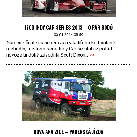
IZOD INDY CAR SERIES 2013 – O PÁR BODŮ
03.01.2014 08:59
Náročné finále na superoválu v kalifornské Fontaně
rozhodlo; mistrem série Indy Car se stal už potřetí
novozélandský závodník Scott Dixon...
>>
NOVÁ AKVIZICE – PANENSKÁ JÍZDA