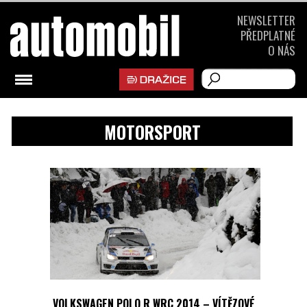
NEWSLETTER
PŘEDPLATNÉ
O NÁS
MOTORSPORT
VOLKSWAGEN POLO R WRC 2014 – VÍTĚZOVÉ