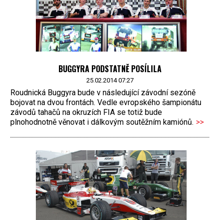
BUGGYRA PODSTATNĚ POSÍLILA
25.02.2014 07:27
Roudnická Buggyra bude v následující závodní sezóně
bojovat na dvou frontách. Vedle evropského šampionátu
závodů tahačů na okruzích FIA se totiž bude
plnohodnotně věnovat i dálkovým soutěžním kamiónů.
>>