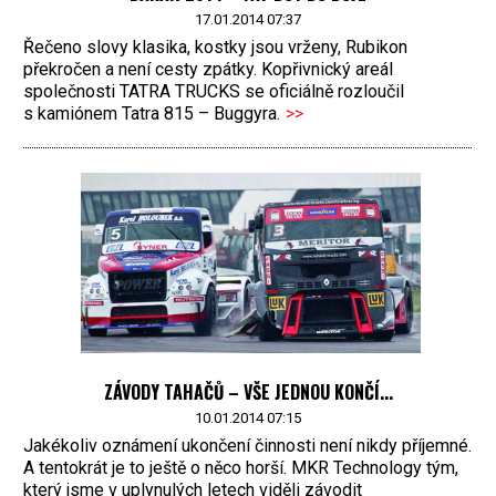
17.01.2014 07:37
Řečeno slovy klasika, kostky jsou vrženy, Rubikon
překročen a není cesty zpátky. Kopřivnický areál
společnosti TATRA TRUCKS se oficiálně rozloučil
s kamiónem Tatra 815 – Buggyra.
>>
ZÁVODY TAHAČŮ – VŠE JEDNOU KONČÍ...
10.01.2014 07:15
Jakékoliv oznámení ukončení činnosti není nikdy příjemné.
A tentokrát je to ještě o něco horší. MKR Technology tým,
který jsme v uplynulých letech viděli závodit