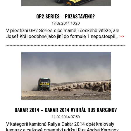
GP2 SERIES – POZASTAVENO?
17.02.2014 10:20
V prestižní GP2 Series sice máme i českého vítěze, ale
Josef Král podobně jako jiní do formule 1 nepostoupil...
>>
DAKAR 2014 – DAKAR 2014 VYHRÁL RUS KARGINOV
11.02.2014 07:50
V kategorii kamionů Rallye Dakar 2014 opět kralovaly
kamazy a celkové prvenství udržel Rus Andrej Karginov,