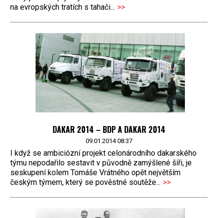
na evropských tratích s tahači...
>>
DAKAR 2014 – BDP A DAKAR 2014
09.01.2014 08:37
I když se ambiciózní projekt celonárodního dakarského
týmu nepodařilo sestavit v původně zamýšlené šíři, je
seskupení kolem Tomáše Vrátného opět největším
českým týmem, který se pověstné soutěže...
>>