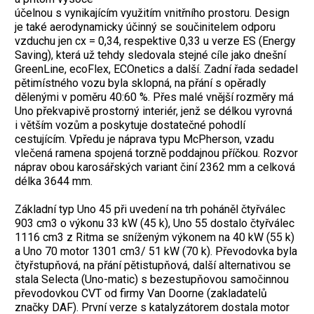
účelnou s vynikajícím využitím vnitřního prostoru. Design
je také aerodynamicky účinný se součinitelem odporu
vzduchu jen cx = 0,34, respektive 0,33 u verze ES (Energy
Saving), která už tehdy sledovala stejné cíle jako dnešní
GreenLine, ecoFlex, ECOnetics a další. Zadní řada sedadel
pětimístného vozu byla sklopná, na přání s opěradly
dělenými v poměru 40:60 %. Přes malé vnější rozměry má
Uno překvapivě prostorný interiér, jenž se délkou vyrovná
i větším vozům a poskytuje dostatečné pohodlí
cestujícím. Vpředu je náprava typu McPherson, vzadu
vlečená ramena spojená torzně poddajnou příčkou. Rozvor
náprav obou karosářských variant činí 2362 mm a celková
délka 3644 mm.
Základní typ Uno 45 při uvedení na trh poháněl čtyřválec
903 cm3 o výkonu 33 kW (45 k), Uno 55 dostalo čtyřválec
1116 cm3 z Ritma se sníženým výkonem na 40 kW (55 k)
a Uno 70 motor 1301 cm3/ 51 kW (70 k). Převodovka byla
čtyřstupňová, na přání pětistupňová, další alternativou se
stala Selecta (Uno-matic) s bezestupňovou samočinnou
převodovkou CVT od firmy Van Doorne (zakladatelů
značky DAF). První verze s katalyzátorem dostala motor