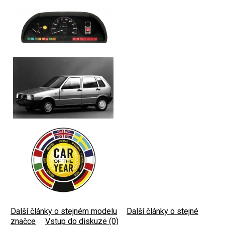
Další články o stejném modelu
|
Další články o stejné
značce
|
Vstup do diskuze (0)