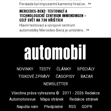
>>
Peralada byl impozantní kamenný hrad se...
MERCEDES-BENZ: TESTOVACÍ A
TECHNOLOGICKÉ CENTRUM IMMENDINGEN –
CELÝ SVĚT NA 730 HŘIŠTÍCH
Hlavní testovací a vývojové centrum
>>
automobilky Mercedes-Benz je umístěno...
NOVINKY
TESTY
ČLÁNKY
SPECIÁLY
TISKOVÉ ZPRÁVY
ČASOPISY
BAZAR
NEWSLETTER
Všechna práva vyhrazena ©
|
2011 - 2026 Redakce
Automotorevue
|
Mapa stránek
|
Redakce stránek
|
Napište nám
|
Předplatné
|
RSS
|
GDPR
|