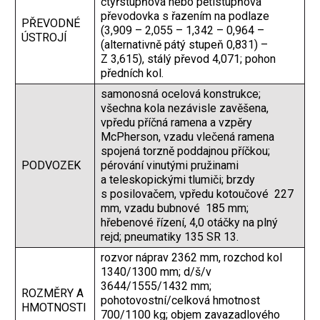
čtyřstupňová nebo pětistupňová
převodovka s řazením na podlaze
PŘEVODNÉ
(3,909 – 2,055 – 1,342 – 0,964 –
ÚSTROJÍ
(alternativně pátý stupeň 0,831) –
Z 3,615), stálý převod 4,071; pohon
předních kol.
samonosná ocelová konstrukce;
všechna kola nezávisle zavěšena,
vpředu příčná ramena a vzpěry
McPherson, vzadu vlečená ramena
spojená torzně poddajnou příčkou;
PODVOZEK
pérování vinutými pružinami
a teleskopickými tlumiči; brzdy
s posilovačem, vpředu kotoučové 227
mm, vzadu bubnové 185 mm;
hřebenové řízení, 4,0 otáčky na plný
rejd; pneumatiky 135 SR 13.
rozvor náprav 2362 mm, rozchod kol
1340/1300 mm; d/š/v
3644/1555/1432 mm;
ROZMĚRY A
pohotovostní/celková hmotnost
HMOTNOSTI
700/1100 kg; objem zavazadlového