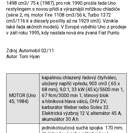
1498 cm3/ 75 k (1987), pro rok 1990 prošla řada Uno
restylingem s novou přídí a výraznější mřížkou chladiče
(série 2; mj. motor Fire 1108 cm3/56 k; Turbo 1372
cm3/116 k a diesely posílily až na 1929 cm3). Vznikla
také řada akčních modelů. V Evropě vyběhlo Uno z prodeje
v září roku 1995, kdy nastala nová éra zvaná Fiat Punto.
Zdroj: Automobil 02/11
Autor: Tom Hyan
kapalinou chlazený řadový čtyřválec,
uložený napříč vpředu; 903 cm3 ( 65 x
68 mm), 9,0:1, 33 kW (45 k)/5600 min 1,
MOTOR (Uno
67 N.m/3000 min 1; litinový blok
45; 1984)
a hliníková hlava válců, OHV 2V;
karburátor Weber nebo Solex 32.
Elektrická výzbroj 12 V, alternátor 45 A,
akumulátor 30 A.h.
jednokotoučová suchá spojka 170 mm;