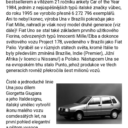
bestsellerem a vítězem 21.ročníku ankety Car of the Year
1984, jedním z nejúspěšnějších typů italské značky vůbec,
do roku 1995 se vyrobilo přesně 6 272 796 exemplářů.
Ani to nebyl konec, výroba Una v Brazílii pokračuje jako
Fiat Mille, nahradí je však nový model druhé generace (viz
dále)! Fiat Uno se stal také základem prvního užitkového
Fiorina, odvozených typů Innocenti Mille/Elba a dokonce
světového vozu Project 178, uvedeného v Brazílii jako Fiat
Palio. Vyráběl se v různých státech světa, kromě Itálie to
byly především zmíněná Brazílie, Indie (Premier), Jižní
Afrika (v licenci u Nissanu!) a Polsko. Nástupcem Una se
na evropském trhu stalo Punto, jehož produkce ve třech
generacích rovněž překročila šest milionů vozů.
Čisté a jednoduché linie
Una jsou dílem
Giorgetta Giugiara
a jeho Italdesignu,
italský umělec vytvořil
ikonu malého vozu
osmdesátých let, na
první pohled elegantní
a přitom vysoce