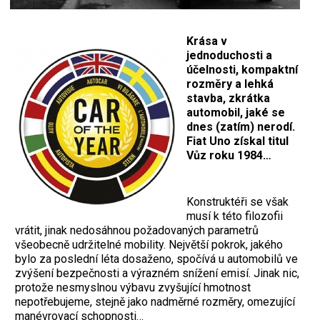
Krása v
jednoduchosti a
účelnosti, kompaktní
rozměry a lehká
stavba, zkrátka
automobil, jaké se
dnes (zatím) nerodí.
Fiat Uno získal titul
Vůz roku 1984…
Konstruktéři se však
musí k této filozofii
vrátit, jinak nedosáhnou požadovaných parametrů
všeobecně udržitelné mobility. Největší pokrok, jakého
bylo za poslední léta dosaženo, spočívá u automobilů ve
zvýšení bezpečnosti a výrazném snížení emisí. Jinak nic,
protože nesmyslnou výbavu zvyšující hmotnost
nepotřebujeme, stejně jako nadměrné rozměry, omezující
manévrovací schopnosti…