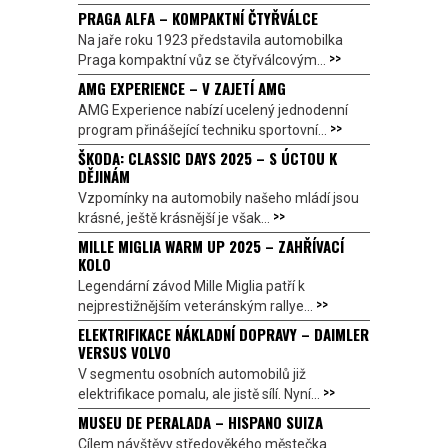
PRAGA ALFA – KOMPAKTNÍ ČTYŘVÁLCE
Na jaře roku 1923 představila automobilka
>>
Praga kompaktní vůz se čtyřválcovým...
AMG EXPERIENCE – V ZAJETÍ AMG
AMG Experience nabízí ucelený jednodenní
>>
program přinášející techniku sportovní...
ŠKODA: CLASSIC DAYS 2025 – S ÚCTOU K
DĚJINÁM
Vzpomínky na automobily našeho mládí jsou
>>
krásné, ještě krásnější je však...
MILLE MIGLIA WARM UP 2025 – ZAHŘÍVACÍ
KOLO
Legendární závod Mille Miglia patří k
>>
nejprestižnějším veteránským rallye...
ELEKTRIFIKACE NÁKLADNÍ DOPRAVY – DAIMLER
VERSUS VOLVO
V segmentu osobních automobilů již
>>
elektrifikace pomalu, ale jistě sílí. Nyní...
MUSEU DE PERALADA – HISPANO SUIZA
Cílem návštěvy středověkého městečka