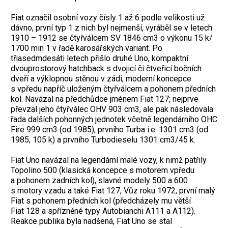
Fiat označil osobní vozy čísly 1 až 6 podle velikosti už
dávno, první typ 1 z nich byl nejmenší, vyráběl se v letech
1910 – 1912 se čtyřválcem SV 1846 cm3 o výkonu 15 k/
1700 min 1 v řadě karosářských variant. Po
třiasedmdesáti letech přišlo druhé Uno, kompaktní
dvouprostorový hatchback s dvojicí či čtveřicí bočních
dveří a výklopnou stěnou v zádi, moderní koncepce
s vpředu napříč uloženým čtyřválcem a pohonem předních
kol. Navázal na předchůdce jménem Fiat 127; nejprve
převzal jeho čtyřválec OHV 903 cm3, ale pak následovala
řada dalších pohonných jednotek včetně legendárního OHC
Fire 999 cm3 (od 1985), prvního Turba i.e. 1301 cm3 (od
1985; 105 k) a prvního Turbodieselu 1301 cm3/45 k.
Fiat Uno navázal na legendární malé vozy, k nimž patřily
Topolino 500 (klasická koncepce s motorem vpředu
a pohonem zadních kol), slavné modely 500 a 600
s motory vzadu a také Fiat 127, Vůz roku 1972, první malý
Fiat s pohonem předních kol (předcházely mu větší
Fiat 128 a spřízněné typy Autobianchi A111 a A112).
Reakce publika byla nadšená, Fiat Uno se stal