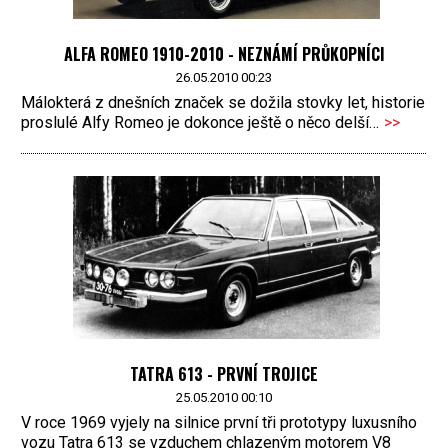
ALFA ROMEO 1910-2010 - NEZNÁMÍ PRŮKOPNÍCI
26.05.2010 00:23
Málokterá z dnešních značek se dožila stovky let, historie
proslulé Alfy Romeo je dokonce ještě o něco delší…
>>
TATRA 613 - PRVNÍ TROJICE
25.05.2010 00:10
V roce 1969 vyjely na silnice první tři prototypy luxusního
vozu Tatra 613 se vzduchem chlazeným motorem V8