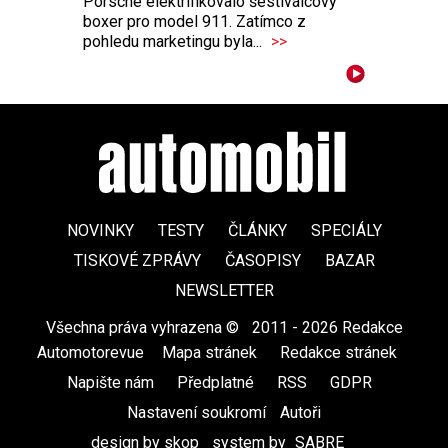
Porsche elektrifikovalo šestiválcový
boxer pro model 911. Zatímco z
pohledu marketingu byla...
>>
NOVINKY
TESTY
ČLÁNKY
SPECIÁLY
TISKOVÉ ZPRÁVY
ČASOPISY
BAZAR
NEWSLETTER
Všechna práva vyhrazena ©
|
2011 - 2026 Redakce
Automotorevue
|
Mapa stránek
|
Redakce stránek
|
Napište nám
|
Předplatné
|
RSS
|
GDPR
|
Nastavení soukromí
Autoři
design by skop
|
system by
SABRE
|