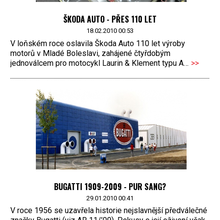
ŠKODA AUTO - PŘES 110 LET
18.02.2010 00:53
V loňském roce oslavila Škoda Auto 110 let výroby
motorů v Mladé Boleslavi, zahájené čtyřdobým
jednoválcem pro motocykl Laurin & Klement typu A…
>>
BUGATTI 1909-2009 - PUR SANG?
29.01.2010 00:41
V roce 1956 se uzavřela historie nejslavnější předválečné