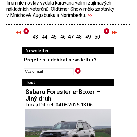
firemních oslav vydala karavana velmi zajímavých
nákladních veteránů. Oldtimer Show mělo zastávky
v Mnichově, Augsburku a Norimberku.
>>
43
44
45
46
47
48
49
50
Newsletter
Přejete si odebírat newsletter?
Test
Subaru Forester e-Boxer –
Jiný druh
Lukáš Dittrich 04.08.2025 13:06