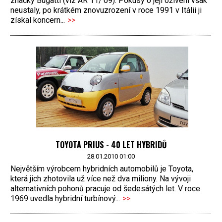
značky Bugatti (viz AR 11/’09). Pokusy o její oživení však
neustaly, po krátkém znovuzrození v roce 1991 v Itálii ji
získal koncern...
>>
TOYOTA PRIUS - 40 LET HYBRIDŮ
28.01.2010 01:00
Největším výrobcem hybridních automobilů je Toyota,
která jich zhotovila už více než dva miliony. Na vývoji
alternativních pohonů pracuje od šedesátých let. V roce
1969 uvedla hybridní turbínový...
>>