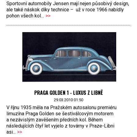
Sportovní automobily Jensen mají nejen působivý design,
ale také náskok díky technice – už v roce 1966 nabídly
pohon všech kol…
>>
PRAGA GOLDEN 1 - LUXUS Z LIBNĚ
29.03.2010 01:50
V říjnu 1935 měla na Pražském autosalonu premiéru
limuzína Praga Golden se šestiválcovým motorem
a nezávislým zavěšením předních kol. Během
následujících čtyř let vyjelo z továrny v Praze-Libni
asi...
>>