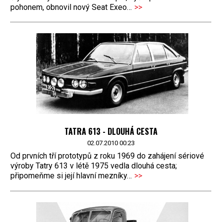
pohonem, obnovil nový Seat Exeo…
>>
TATRA 613 - DLOUHÁ CESTA
02.07.2010 00:23
Od prvních tří prototypů z roku 1969 do zahájení sériové
výroby Tatry 613 v létě 1975 vedla dlouhá cesta;
připomeňme si její hlavní mezníky…
>>