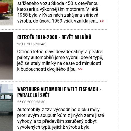
střiženého vozu Škoda 450 s otevřenou
karoserií a výkonnějším motorem. V létě
1958 byla v Kvasinách zahájena sériová
výroba, do února 1959 však vznikla jen...
>>
CITROËN 1919-2009 - DEVĚT MILNÍKŮ
26.08.2009 23:46
Citroën letos slaví devadesátiny. Z pestré
palety automobilů jsme vybrali devět typů,
jež se staly milníky na cestě od minulosti
k budoucnosti dvojitého šípu.
>>
WARTBURG AUTOMOBILE WELT EISENACH -
PARALELNÍ SVĚT
25.08.2009 23:30
Automobily z tzv. východního bloku měly
proti svým souputníkům z jiných zemí jisté
výhody, a to především zaručený odbyt
vyvolených typů, jejichž výroba byla