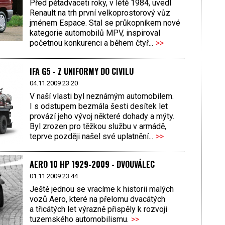
Před pětadvaceti roky, v létě 1984, uvedl
Renault na trh první velkoprostorový vůz
jménem Espace. Stal se průkopníkem nové
kategorie automobilů MPV, inspiroval
početnou konkurenci a během čtyř...
>>
IFA G5 - Z UNIFORMY DO CIVILU
04.11.2009 23:20
V naší vlasti byl neznámým automobilem.
I s odstupem bezmála šesti desítek let
provází jeho vývoj některé dohady a mýty.
Byl zrozen pro těžkou službu v armádě,
teprve později našel své uplatnění...
>>
AERO 10 HP 1929-2009 - DVOUVÁLEC
01.11.2009 23:44
Ještě jednou se vracíme k historii malých
vozů Aero, které na přelomu dvacátých
a třicátých let výrazně přispěly k rozvoji
tuzemského automobilismu.
>>