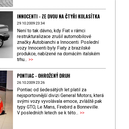
INNOCENTI - ZE DVOU NA ČTYŘI KOLASÍTKA
29.10.2009 23:34
Není to tak dávno, kdy Fiat v rámci
restrukturalizace zrušil automobilové
značky Autobianchi a Innocenti. Poslední
vozy Innocenti byly Fiaty z brazilské
produkce, nabízené na domácím italském
trhu...
>>
PONTIAC - OHROŽENÝ DRUH
26.10.2009 23:26
Pontiac od šedesátých let platil za
nejsportovnější divizi General Motors, která
svými vozy vyvolávala emoce, zvláště pak
typy GTO, Le Mans, Firebird a Bonneville.
V posledních letech se k této...
>>