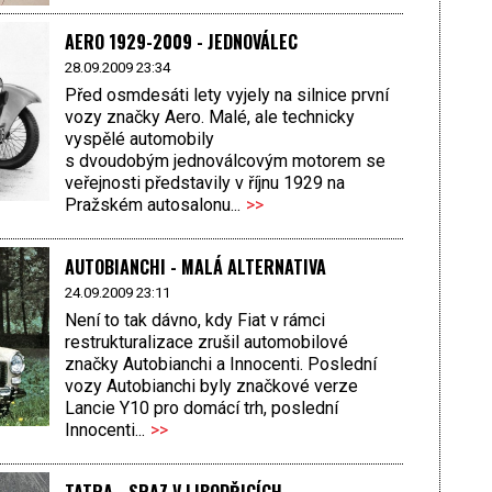
AERO 1929-2009 - JEDNOVÁLEC
28.09.2009 23:34
Před osmdesáti lety vyjely na silnice první
vozy značky Aero. Malé, ale technicky
vyspělé automobily
s dvoudobým jednoválcovým motorem se
veřejnosti představily v říjnu 1929 na
Pražském autosalonu...
>>
AUTOBIANCHI - MALÁ ALTERNATIVA
24.09.2009 23:11
Není to tak dávno, kdy Fiat v rámci
restrukturalizace zrušil automobilové
značky Autobianchi a Innocenti. Poslední
vozy Autobianchi byly značkové verze
Lancie Y10 pro domácí trh, poslední
Innocenti...
>>
TATRA - SRAZ V LIBODŘICÍCH