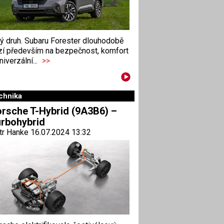
ný druh. Subaru Forester dlouhodobě
zí především na bezpečnost, komfort
niverzální...
>>
chnika
rsche T-Hybrid (9A3B6) –
rbohybrid
tr Hanke 16.07.2024 13:32