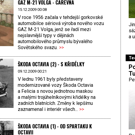
GAZ M-21 VOLGA - CAREVNA
15.12.2009 00:08
V roce 1956 začala v tehdejší gorkovské
automobilce sériová výroba nového vozu
Ji
GAZ M-21 Volga, jenž se řadí mezi
sá
nejslavnější typy v dějinách
a u
automobilového průmyslu bývalého
Sovětského svazu.
>>
Te
ŠKODA OCTAVIA (2) - S KŘIDÉLKY
Po
09.12.2009 00:21
Tu
V lednu 1961 byly představeny
Pe
modernizované vozy Škoda Octavia
a Felicia s novou jednotnou maskou
a malými trojúhelníkovými křidélky na
zadních blatnících. Změny k lepšímu
zaznamenal i interiér všech...
>>
ŠKODA OCTAVIA (1) - OD SPARTAKU K
OCTAVII