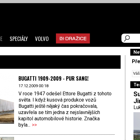
E
SPECIÁLY
VOLVO
Ne
Pře
BUGATTI 1909-2009 - PUR SANG!
Te
17.12.2009 00:18
Su
V roce 1947 odešel Ettore Bugatti z tohoto
světa. I když kusová produkce vozů
Ji
Bugatti ještě nějaký čas pokračovala,
Luk
uzavřela se tím jedna z nejslavnějších
kapitol automobilové historie. Značka
byla...
>>