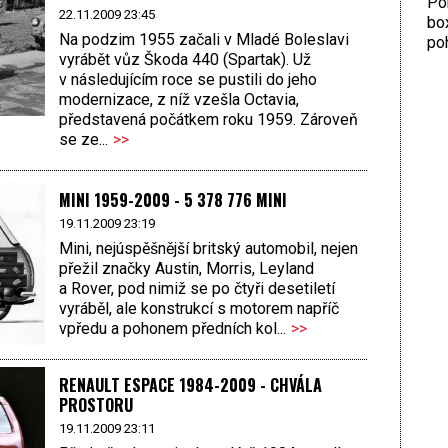
Por
22.11.2009 23:45
bo
Na podzim 1955 začali v Mladé Boleslavi
poh
vyrábět vůz Škoda 440 (Spartak). Už
v následujícím roce se pustili do jeho
modernizace, z níž vzešla Octavia,
představená počátkem roku 1959. Zároveň
se ze...
>>
MINI 1959-2009 - 5 378 776 MINI
19.11.2009 23:19
Mini, nejúspěšnější britský automobil, nejen
přežil značky Austin, Morris, Leyland
a Rover, pod nimiž se po čtyři desetiletí
vyráběl, ale konstrukcí s motorem napříč
vpředu a pohonem předních kol...
>>
RENAULT ESPACE 1984-2009 - CHVÁLA
PROSTORU
19.11.2009 23:11