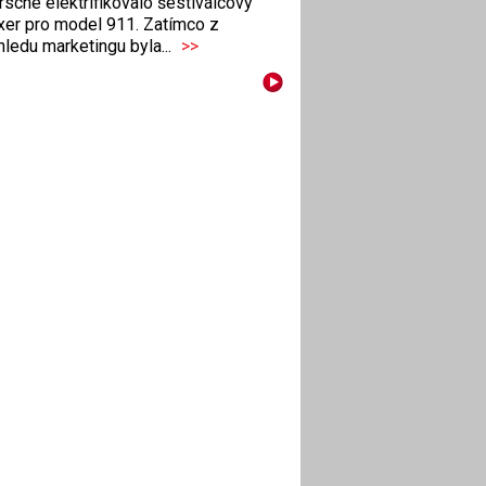
sche elektrifikovalo šestiválcový
xer pro model 911. Zatímco z
ledu marketingu byla...
>>