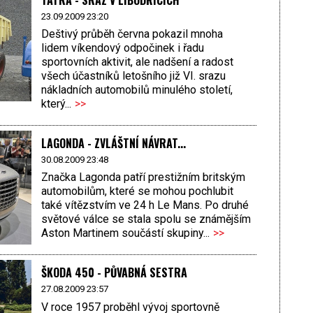
23.09.2009 23:20
Deštivý průběh června pokazil mnoha
lidem víkendový odpočinek i řadu
sportovních aktivit, ale nadšení a radost
všech účastníků letošního již VI. srazu
nákladních automobilů minulého století,
který...
>>
LAGONDA - ZVLÁŠTNÍ NÁVRAT...
30.08.2009 23:48
Značka Lagonda patří prestižním britským
automobilům, které se mohou pochlubit
také vítězstvím ve 24 h Le Mans. Po druhé
světové válce se stala spolu se známějším
Aston Martinem součástí skupiny...
>>
ŠKODA 450 - PŮVABNÁ SESTRA
27.08.2009 23:57
V roce 1957 proběhl vývoj sportovně