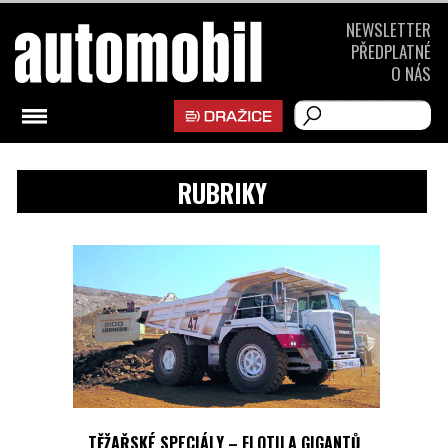
NEWSLETTER
PŘEDPLATNÉ
O NÁS
RUBRIKY
TĚŽAŘSKÉ SPECIÁLY – FLOTILA GIGANTŮ