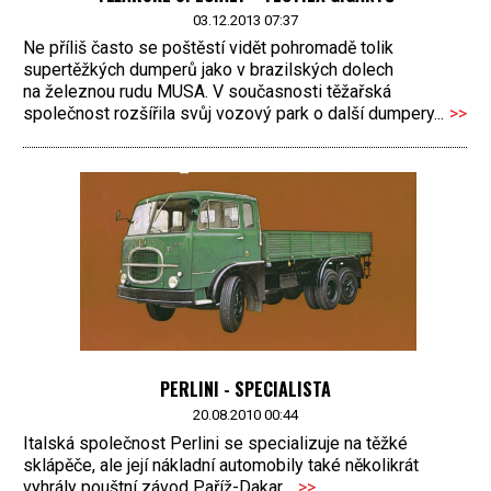
03.12.2013 07:37
Ne příliš často se poštěstí vidět pohromadě tolik
supertěžkých dumperů jako v brazilských dolech
na železnou rudu MUSA. V současnosti těžařská
společnost rozšířila svůj vozový park o další dumpery...
>>
PERLINI - SPECIALISTA
20.08.2010 00:44
Italská společnost Perlini se specializuje na těžké
sklápěče, ale její nákladní automobily také několikrát
vyhrály pouštní závod Paříž-Dakar…
>>