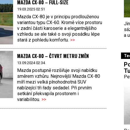
MAZDA CX-80 – FULL-SIZE
19.03.2025 02:51
Mazda CX-80 je v principu prodlouženou
variantou typu CX-60. Kromě více prostoru
Ji
v zadní části karoserie a elegantnějšího
sá
vzhledu se ale také o svoji posádku lépe
a u
stará z pohledu komfortu.
>>
MAZDA CX-80 – ČTVRT METRU ZMĚN
Te
13.09.2024 02:34
Po
Tu
Mazda postupně rozšiřuje svoji nabídku
směrem vzhůru. Nejnovější Mazda CX-80
Pe
míří mezi velká plnohodnotná SUV
nabízející tři řady sedadel. Při prvním
setkání překvapila prostorem i
variabilitou.
>>