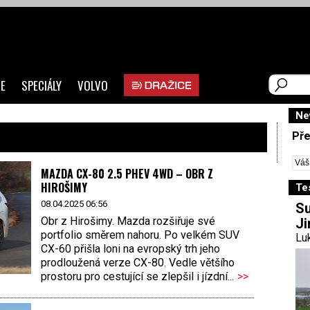
E
SPECIÁLY
VOLVO
Ne
Pře
MAZDA CX-80 2.5 PHEV 4WD – OBR Z
HIROŠIMY
Te
08.04.2025 06:56
Su
Obr z Hirošimy. Mazda rozšiřuje své
Ji
portfolio směrem nahoru. Po velkém SUV
Luk
CX-60 přišla loni na evropský trh jeho
prodloužená verze CX-80. Vedle většího
prostoru pro cestující se zlepšil i jízdní...
>>