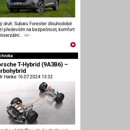
ný druh. Subaru Forester dlouhodobě
zí především na bezpečnost, komfort
niverzální...
>>
chnika
rsche T-Hybrid (9A3B6) –
rbohybrid
tr Hanke 16.07.2024 13:32