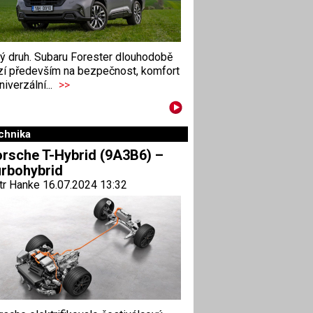
ný druh. Subaru Forester dlouhodobě
zí především na bezpečnost, komfort
niverzální...
>>
chnika
rsche T-Hybrid (9A3B6) –
rbohybrid
tr Hanke 16.07.2024 13:32