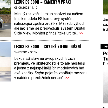
LEXUS ES 300H – KAMERY V PRAXI
03.08.2021 11:10
Minulý rok začal Lexus nabízet na našem
trhu k modelu ES kamerový systém
Ji
nahrazující zpětná zrcátka. Má řadu výhod,
sá
ale jak jsme se přesvědčili, systém Digital
a u
Side View Monitor přináší také určité...
>>
LEXUS ES 300H – CHYTRÉ ZJEDNODUŠENÍ
Te
14.03.2019 06:32
Po
Tu
Lexus ES slaví na evropských trzích
premiéru, ve skutečnosti je to ale nejstarší
Pe
a jedna z nejúspěšnějších modelových řad
své značky. Svým pojetím zaplňuje mezeru
v nabídce prestižních sedanů.
>>