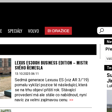
E
SPECIÁLY
VOLVO
Ne
Pře
LEXUS ES300H BUSINESS EDITION – MISTR
SVÉHO ŘEMESLA
Te
13.10.2025 06:11
Su
Sedmá generace Lexusu ES (viz AR 3/’19)
Ji
pomalu vyklízí pozice té následující, která
Luk
se na trhu objeví příští rok. Stávající
provedení má ale stále co nabídnout, nyní
navíc za velmi zajímavou cenu.
>>