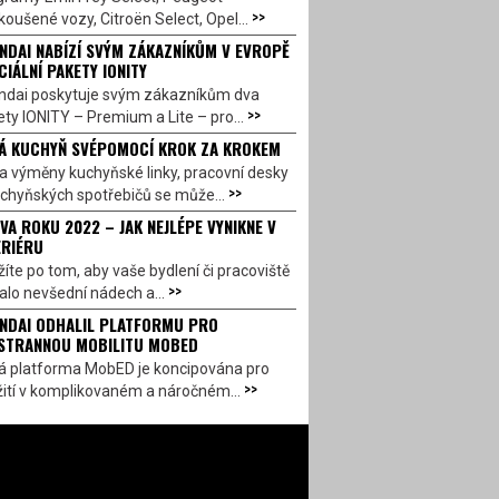
>>
oušené vozy, Citroën Select, Opel...
NDAI NABÍZÍ SVÝM ZÁKAZNÍKŮM V EVROPĚ
CIÁLNÍ PAKETY IONITY
ndai poskytuje svým zákazníkům dva
>>
ty IONITY – Premium a Lite – pro...
Á KUCHYŇ SVÉPOMOCÍ KROK ZA KROKEM
a výměny kuchyňské linky, pracovní desky
>>
chyňských spotřebičů se může...
VA ROKU 2022 – JAK NEJLÉPE VYNIKNE V
ERIÉRU
íte po tom, aby vaše bydlení či pracoviště
>>
alo nevšední nádech a...
NDAI ODHALIL PLATFORMU PRO
STRANNOU MOBILITU MOBED
á platforma MobED je koncipována pro
>>
ití v komplikovaném a náročném...