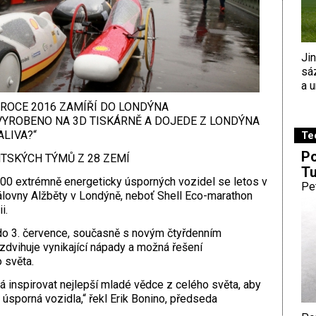
Ji
sá
a u
ROCE 2016 ZAMÍŘÍ DO LONDÝNA
 VYROBENO NA 3D TISKÁRNĚ A DOJEDE Z LONDÝNA
ALIVA?“
Te
Po
TSKÝCH TÝMŮ Z 28 ZEMÍ
Tu
00 extrémně energeticky úsporných vozidel se letos v
Pe
lovny Alžběty v Londýně, neboť Shell Eco-marathon
i.
do 3. července, současně s novým čtyřdenním
zdvihuje vynikající nápady a možná řešení
 světa.
á inspirovat nejlepší mladé vědce z celého světa, aby
 úsporná vozidla,“ řekl Erik Bonino, předseda