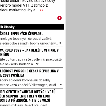
sche elektrifikovalo šestiválcový
xer pro model 911. Zatímco z
ledu marketingu byla...
>>
ší články
ČNOST TEPELNÝCH ČERPADEL
nologie tepelných čerpadel zažívá
>>
oslední době zásadní boom, umocněný...
VA ROKU 2022 – JAK NEJLÉPE VYNIKNE V
ERIÉRU
íte po tom, aby vaše bydlení či pracoviště
>>
alo nevšední nádech a...
LEČNOST PORSCHE ČESKÁ REPUBLIKA V
E 2021 POSÍLILA
zdory epidemii koronaviru dosáhly
>>
strace vozů značek Volkswagen, Audi,...
DEJ CERTIFIKOVANÝCH OJETÝCH VOZŮ
ČEK SKUPINY EMIL FREY V ČR LONI
OSTL A PŘEKROČIL 4 TISÍCE VOZŮ
gramy Emil Frey Select, Peugeot