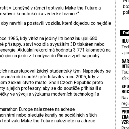
Por
bo
stit v Londýně v rámci festivalu Make the Future a
poh
reativní, konstrukční a vědecké hranice.“
by navrhli a postavili vozidla, která dojedou co nejdále
Dal
oce 1985, kdy vítěz na jediný litr benzínu ujel 680
HLU
iné přístupy, staví vozidla svyužitím 3D tiskáren nebo
Tech
e energie. Aktuální rekord má hodnotu 3 771 kilometrů na
v p
ačující na jízdu z Londýna do Říma a zpět na pouhý
BAR
INT
ících nezastupoval žádný studentský tým. Naposledy se
Touž
ezinárodní soutěži představili v roce 2005, kdy v
získ
em získali čtvrté místo. Shell Czech Republic proto
SPO
y a jejich profesory, aby se do soutěže přihlásili a
ROC
pičky ve vývoji a výzkumu moderních technologií a
Nav
regi
-marathon Europe naleznete na adrese
PRO
n.html nebo sledujte kanály na sociálních sítích
ZNA
o festivalu Make the Future naleznete na adrese
VZR
Pro