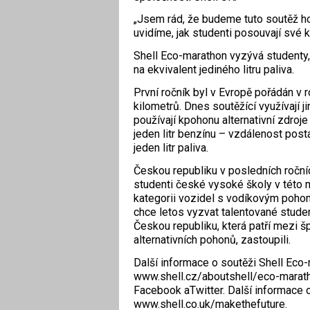
„Jsem rád, že budeme tuto soutěž ho
uvidíme, jak studenti posouvají své k
Shell Eco-marathon vyzývá studenty, a
na ekvivalent jediného litru paliva.
První ročník byl v Evropě pořádán v r
kilometrů. Dnes soutěžící využívají j
používají kpohonu alternativní zdroj
jeden litr benzínu – vzdálenost post
jeden litr paliva.
Českou republiku v posledních ročn
studenti české vysoké školy v této m
kategorii vozidel s vodíkovým pohon
chce letos vyzvat talentované student
Českou republiku, která patří mezi š
alternativních pohonů, zastoupili.
Další informace o soutěži Shell Eco
www.shell.cz/aboutshell/eco-maratho
Facebook aTwitter. Další informace 
www.shell.co.uk/makethefuture.