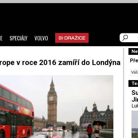
E
SPECIÁLY
VOLVO
Ne
Pře
rope v roce 2016 zamíří do Londýna
Te
Su
Ji
Luk