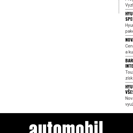
Vyzk
HYU
SPE
Hyu
pake
NOV
Cen
a ku
BAR
INT
Touž
získ
HYU
VŠE
Nov
využ