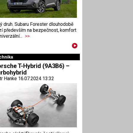
ný druh. Subaru Forester dlouhodobě
zí především na bezpečnost, komfort
niverzální...
>>
chnika
rsche T-Hybrid (9A3B6) –
rbohybrid
tr Hanke 16.07.2024 13:32