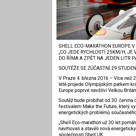
SHELL ECO-MARATHON EUROPE V 
„CO JEDE RYCHLOSTÍ 25KM/H, JE
DO ŘÍMA A ZPĚT NA JEDEN LITR P
SOUTĚŽE SE ZÚČASTNÍ 29 STUDEN
V Praze 4. března 2016 – Více než 2
létě projede Olympijským parkem krá
Europe poprvé navštíví Velkou Británi
Soutěž bude probíhat od 30. června 
festivalem Make the Future, který vy
energetických problémů současného
„Shell Eco-marathon už 30 let pomáh
navrhovali a stavěli nová energeticky
společnosti Shell UK.