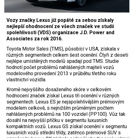
Vozy značky Lexus již popáté za sebou získaly
nejlepší ohodnocení ze všech značek ve studii
spolehlivosti (VDS) organizace J.D. Power and
Associates za rok 2016.
Toyota Motor Sales (TMS), působící v USA, získala v
různých segmentech celkem šest ocenění. Čtyři z deseti
nejlépe umístěných modelů spadají pod TMS. Studie
hodnotí počet problémů nahlášených majiteli vozů
modelového provedení 2013 v průběhu třetího roku
vlastnictví vozidla.
Kromě nejvyššího dosaženého skóre v celkovém
hodnocení značek získal Lexus tři ocenění v různých
segmentech. Lexus ES je nejspolehlivějším prémiovým
modelem celkově, s nejnižším průměrným počtem
nahlášených problémů na 100 vozidel (PP100). Vůz tak
dosáhl na nejvyšší příčku v segmentu luxusních
kompaktních vozů. Lexus GS získal ocenění v segmentu
luxusních vozů střední třídy, zatímco prémiové SUV s