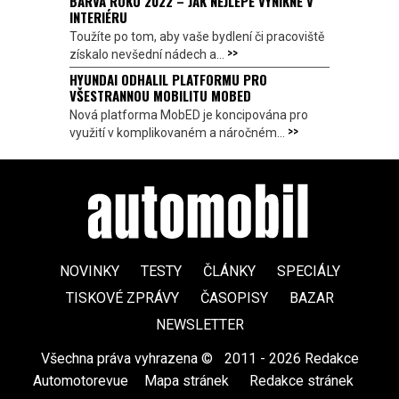
BARVA ROKU 2022 – JAK NEJLÉPE VYNIKNE V
INTERIÉRU
Toužíte po tom, aby vaše bydlení či pracoviště
>>
získalo nevšední nádech a...
HYUNDAI ODHALIL PLATFORMU PRO
VŠESTRANNOU MOBILITU MOBED
Nová platforma MobED je koncipována pro
>>
využití v komplikovaném a náročném...
NOVINKY
TESTY
ČLÁNKY
SPECIÁLY
TISKOVÉ ZPRÁVY
ČASOPISY
BAZAR
NEWSLETTER
Všechna práva vyhrazena ©
|
2011 - 2026 Redakce
Automotorevue
|
Mapa stránek
|
Redakce stránek
|