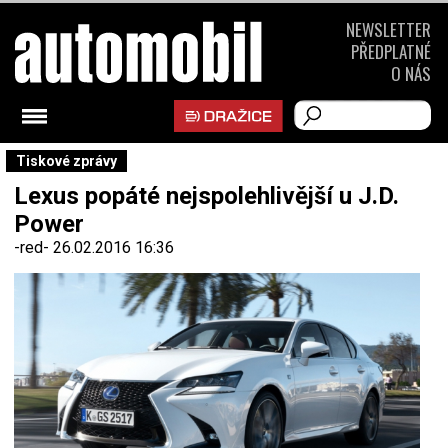
NEWSLETTER
PŘEDPLATNÉ
O NÁS
Tiskové zprávy
Lexus popáté nejspolehlivější u J.D.
Power
-red-
26.02.2016 16:36