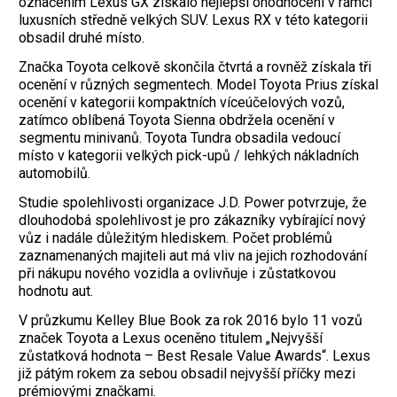
označením Lexus GX získalo nejlepší ohodnocení v rámci
luxusních středně velkých SUV. Lexus RX v této kategorii
obsadil druhé místo.
Značka Toyota celkově skončila čtvrtá a rovněž získala tři
ocenění v různých segmentech. Model Toyota Prius získal
ocenění v kategorii kompaktních víceúčelových vozů,
zatímco oblíbená Toyota Sienna obdržela ocenění v
segmentu minivanů. Toyota Tundra obsadila vedoucí
místo v kategorii velkých pick-upů / lehkých nákladních
automobilů.
Studie spolehlivosti organizace J.D. Power potvrzuje, že
dlouhodobá spolehlivost je pro zákazníky vybírající nový
vůz i nadále důležitým hlediskem. Počet problémů
zaznamenaných majiteli aut má vliv na jejich rozhodování
při nákupu nového vozidla a ovlivňuje i zůstatkovou
hodnotu aut.
V průzkumu Kelley Blue Book za rok 2016 bylo 11 vozů
značek Toyota a Lexus oceněno titulem „Nejvyšší
zůstatková hodnota – Best Resale Value Awards“. Lexus
již pátým rokem za sebou obsadil nejvyšší příčky mezi
prémiovými značkami.