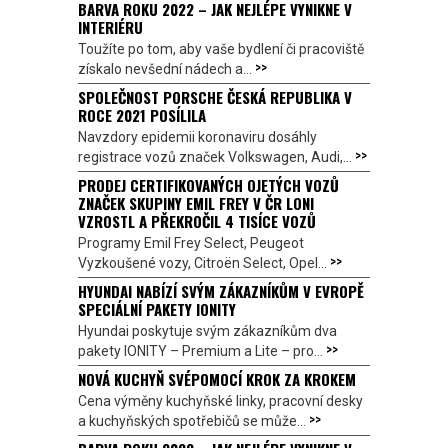
BARVA ROKU 2022 – JAK NEJLÉPE VYNIKNE V
INTERIÉRU
Toužíte po tom, aby vaše bydlení či pracoviště
>>
získalo nevšední nádech a...
SPOLEČNOST PORSCHE ČESKÁ REPUBLIKA V
ROCE 2021 POSÍLILA
Navzdory epidemii koronaviru dosáhly
>>
registrace vozů značek Volkswagen, Audi,...
PRODEJ CERTIFIKOVANÝCH OJETÝCH VOZŮ
ZNAČEK SKUPINY EMIL FREY V ČR LONI
VZROSTL A PŘEKROČIL 4 TISÍCE VOZŮ
Programy Emil Frey Select, Peugeot
>>
Vyzkoušené vozy, Citroën Select, Opel...
HYUNDAI NABÍZÍ SVÝM ZÁKAZNÍKŮM V EVROPĚ
SPECIÁLNÍ PAKETY IONITY
Hyundai poskytuje svým zákazníkům dva
>>
pakety IONITY – Premium a Lite – pro...
NOVÁ KUCHYŇ SVÉPOMOCÍ KROK ZA KROKEM
Cena výměny kuchyňské linky, pracovní desky
>>
a kuchyňských spotřebičů se může...