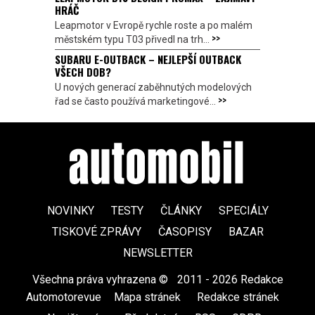
HRÁČ
Leapmotor v Evropě rychle roste a po malém
>>
městském typu T03 přivedl na trh...
SUBARU E-OUTBACK – NEJLEPŠÍ OUTBACK
VŠECH DOB?
U nových generací zaběhnutých modelových
>>
řad se často používá marketingové...
NOVINKY
TESTY
ČLÁNKY
SPECIÁLY
TISKOVÉ ZPRÁVY
ČASOPISY
BAZAR
NEWSLETTER
Všechna práva vyhrazena ©
|
2011 - 2026 Redakce
Automotorevue
|
Mapa stránek
|
Redakce stránek
|