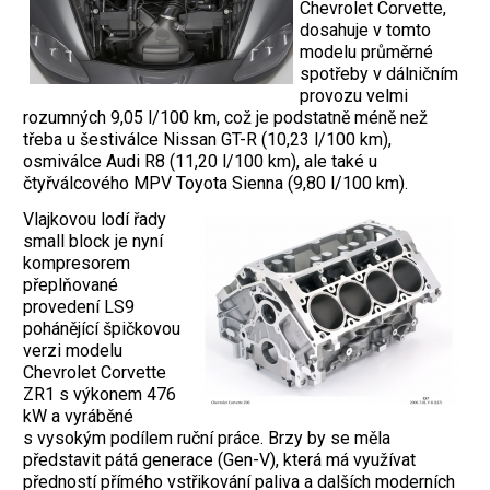
Chevrolet Corvette,
dosahuje v tomto
modelu průměrné
spotřeby v dálničním
provozu velmi
rozumných 9,05 l/100 km, což je podstatně méně než
třeba u šestiválce Nissan GT-R (10,23 l/100 km),
osmiválce Audi R8 (11,20 l/100 km), ale také u
čtyřválcového MPV Toyota Sienna (9,80 l/100 km).
Vlajkovou lodí řady
small block je nyní
kompresorem
přeplňované
provedení LS9
pohánějící špičkovou
verzi modelu
Chevrolet Corvette
ZR1 s výkonem 476
kW a vyráběné
s vysokým podílem ruční práce. Brzy by se měla
představit pátá generace (Gen-V), která má využívat
předností přímého vstřikování paliva a dalších moderních