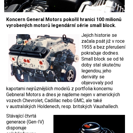
Koncern General Motors pokořil hranici 100 milionů
vyrobených motorů legendární série small block.
Jejich historie se
začala psát již v roce
1955 a bez přerušení
pokračuje dodnes.
Small block se od té
doby stal skutečnu
legendou, jeho
deriváty se
objevovaly pod
kapotami nejrůznějších modelů z portfolia koncernu
Gebneral Motors a dnes je najdeme nejen v amerických
vozech Chevrolet, Cadillac nebo GMC, ale také
v australských Holdenech, resp. britských Vauxhallech.
Stávající čtvrtá
generace (Gen-IV)
disponuje