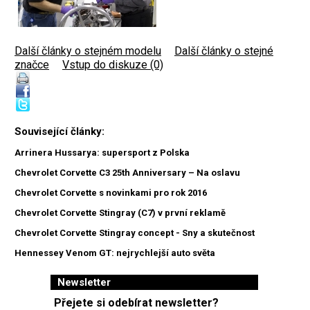
Další články o stejném modelu
|
Další články o stejné
značce
|
Vstup do diskuze (0)
Související články:
Arrinera Hussarya: supersport z Polska
Chevrolet Corvette C3 25th Anniversary – Na oslavu
Chevrolet Corvette s novinkami pro rok 2016
Chevrolet Corvette Stingray (C7) v první reklamě
Chevrolet Corvette Stingray concept - Sny a skutečnost
Hennessey Venom GT: nejrychlejší auto světa
Newsletter
Přejete si odebírat newsletter?