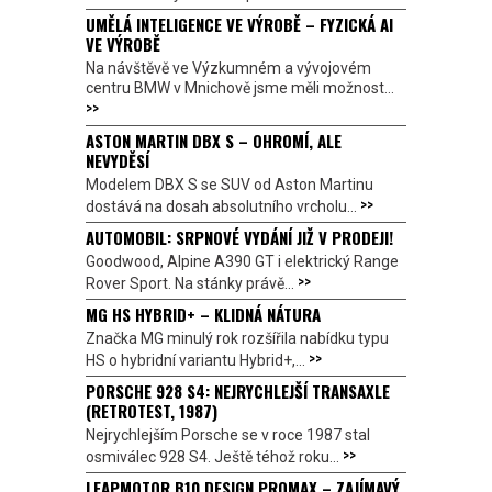
UMĚLÁ INTELIGENCE VE VÝROBĚ – FYZICKÁ AI
VE VÝROBĚ
Na návštěvě ve Výzkumném a vývojovém
centru BMW v Mnichově jsme měli možnost...
>>
ASTON MARTIN DBX S – OHROMÍ, ALE
NEVYDĚSÍ
Modelem DBX S se SUV od Aston Martinu
>>
dostává na dosah absolutního vrcholu...
AUTOMOBIL: SRPNOVÉ VYDÁNÍ JIŽ V PRODEJI!
Goodwood, Alpine A390 GT i elektrický Range
>>
Rover Sport. Na stánky právě...
MG HS HYBRID+ – KLIDNÁ NÁTURA
Značka MG minulý rok rozšířila nabídku typu
>>
HS o hybridní variantu Hybrid+,...
PORSCHE 928 S4: NEJRYCHLEJŠÍ TRANSAXLE
(RETROTEST, 1987)
Nejrychlejším Porsche se v roce 1987 stal
>>
osmiválec 928 S4. Ještě téhož roku...
LEAPMOTOR B10 DESIGN PROMAX – ZAJÍMAVÝ