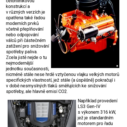
celohliníkovou
konstrukcí a
v různých verzích je
opatřena také řadou
moderních prvků
včetně přeplňování
nebo odpojování
válců při částečném
zatížení pro snižování
spotřeby paliva.
Zcela jistě nejde o tu
nejmodernější
jednotku současnosti,
nicméně stále nese hrdě vztyčenou vlajku velkých motorů
specifických vlastností, jež stále (a úspěšně) pokračují i
v době nesmyslných tlaků směřujících ke snižování
spotřeby, ale hlavně emisí CO2.
Například provedení
LS3 Gen-IV
s výkonem 316 kW,
jež je standardním
motorem pro řadu