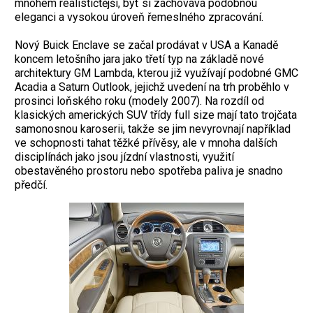
mnohem realističtější, byť si zachovává podobnou
eleganci a vysokou úroveň řemeslného zpracování.
Nový Buick Enclave se začal prodávat v USA a Kanadě
koncem letošního jara jako třetí typ na základě nové
architektury GM Lambda, kterou již využívají podobné GMC
Acadia a Saturn Outlook, jejichž uvedení na trh proběhlo v
prosinci loňského roku (modely 2007). Na rozdíl od
klasických amerických SUV třídy full size mají tato trojčata
samonosnou karoserii, takže se jim nevyrovnají například
ve schopnosti tahat těžké přívěsy, ale v mnoha dalších
disciplínách jako jsou jízdní vlastnosti, využití
obestavěného prostoru nebo spotřeba paliva je snadno
předčí.