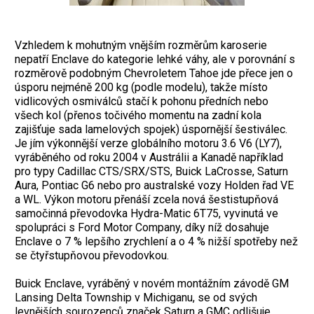
Vzhledem k mohutným vnějším rozměrům karoserie
nepatří Enclave do kategorie lehké váhy, ale v porovnání s
rozměrově podobným Chevroletem Tahoe jde přece jen o
úsporu nejméně 200 kg (podle modelu), takže místo
vidlicových osmiválců stačí k pohonu předních nebo
všech kol (přenos točivého momentu na zadní kola
zajišťuje sada lamelových spojek) úspornější šestiválec.
Je jím výkonnější verze globálního motoru 3.6 V6 (LY7),
vyráběného od roku 2004 v Austrálii a Kanadě například
pro typy Cadillac CTS/SRX/STS, Buick LaCrosse, Saturn
Aura, Pontiac G6 nebo pro australské vozy Holden řad VE
a WL. Výkon motoru přenáší zcela nová šestistupňová
samočinná převodovka Hydra-Matic 6T75, vyvinutá ve
spolupráci s Ford Motor Company, díky níž dosahuje
Enclave o 7 % lepšího zrychlení a o 4 % nižší spotřeby než
se čtyřstupňovou převodovkou.
Buick Enclave, vyráběný v novém montážním závodě GM
Lansing Delta Township v Michiganu, se od svých
levnějších sourozenců značek Saturn a GMC odlišuje