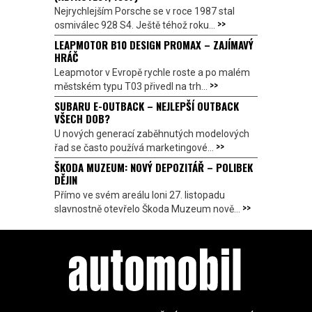
Nejrychlejším Porsche se v roce 1987 stal
>>
osmiválec 928 S4. Ještě téhož roku...
LEAPMOTOR B10 DESIGN PROMAX – ZAJÍMAVÝ
HRÁČ
Leapmotor v Evropě rychle roste a po malém
>>
městském typu T03 přivedl na trh...
SUBARU E-OUTBACK – NEJLEPŠÍ OUTBACK
VŠECH DOB?
U nových generací zaběhnutých modelových
>>
řad se často používá marketingové...
ŠKODA MUZEUM: NOVÝ DEPOZITÁŘ – POLIBEK
DĚJIN
Přímo ve svém areálu loni 27. listopadu
>>
slavnostně otevřelo Škoda Muzeum nově...