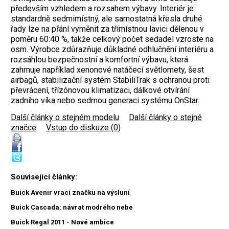
především vzhledem a rozsahem výbavy. Interiér je
standardně sedmimístný, ale samostatná křesla druhé
řady lze na přání vyměnit za třímístnou lavici dělenou v
poměru 60:40 %, takže celkový počet sedadel vzroste na
osm. Výrobce zdůrazňuje důkladné odhlučnění interiéru a
rozsáhlou bezpečnostní a komfortní výbavu, která
zahrnuje například xenonové natáčecí světlomety, šest
airbagů, stabilizační systém StabiliTrak s ochranou proti
převrácení, třízónovou klimatizaci, dálkové otvírání
zadního víka nebo sedmou generaci systému OnStar.
Další články o stejném modelu
|
Další články o stejné
značce
|
Vstup do diskuze (0)
Související články:
Buick Avenir vrací značku na výsluní
Buick Cascada: návrat modrého nebe
Buick Regal 2011 - Nové ambice