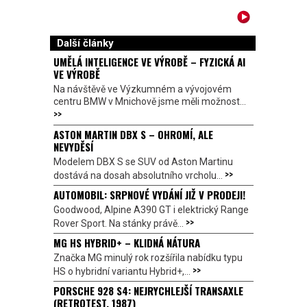
Další články
UMĚLÁ INTELIGENCE VE VÝROBĚ – FYZICKÁ AI
VE VÝROBĚ
Na návštěvě ve Výzkumném a vývojovém
centru BMW v Mnichově jsme měli možnost...
>>
ASTON MARTIN DBX S – OHROMÍ, ALE
NEVYDĚSÍ
Modelem DBX S se SUV od Aston Martinu
>>
dostává na dosah absolutního vrcholu...
AUTOMOBIL: SRPNOVÉ VYDÁNÍ JIŽ V PRODEJI!
Goodwood, Alpine A390 GT i elektrický Range
>>
Rover Sport. Na stánky právě...
MG HS HYBRID+ – KLIDNÁ NÁTURA
Značka MG minulý rok rozšířila nabídku typu
>>
HS o hybridní variantu Hybrid+,...
PORSCHE 928 S4: NEJRYCHLEJŠÍ TRANSAXLE
(RETROTEST, 1987)