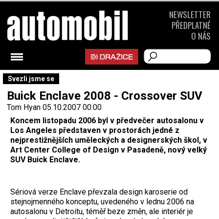
NEWSLETTER
PŘEDPLATNÉ
O NÁS
Svezli jsme se
Buick Enclave 2008 - Crossover SUV
Tom Hyan
05.10.2007 00:00
Koncem listopadu 2006 byl v předvečer autosalonu v
Los Angeles představen v prostorách jedné z
nejprestižnějších uměleckých a designerských škol, v
Art Center College of Design v Pasadeně, nový velký
SUV Buick Enclave.
Sériová verze Enclave převzala design karoserie od
stejnojmenného konceptu, uvedeného v lednu 2006 na
autosalonu v Detroitu, téměř beze změn, ale interiér je