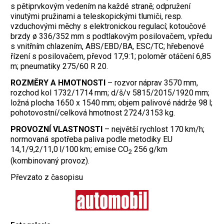
s pětiprvkovým vedením na každé straně; odpružení
vinutými pružinami a teleskopickými tlumiči, resp.
vzduchovými měchy s elektronickou regulací; kotoučové
brzdy ø 336/352 mm s podtlakovým posilovačem, vpředu
s vnitřním chlazením, ABS/EBD/BA, ESC/TC; hřebenové
řízení s posilovačem, převod 17,9:1; poloměr otáčení 6,85
m; pneumatiky 275/60 R 20.
ROZMĚRY A HMOTNOSTI
– rozvor náprav 3570 mm,
rozchod kol 1732/1714 mm; d/š/v 5815/2015/1920 mm;
ložná plocha 1650 x 1540 mm; objem palivové nádrže 98 l;
pohotovostní/celková hmotnost 2724/3153 kg.
PROVOZNÍ VLASTNOSTI
– největší rychlost 170 km/h;
normovaná spotřeba paliva podle metodiky EU
14,1/9,2/11,0 l/100 km; emise CO
256 g/km
2
(kombinovaný provoz).
Převzato z časopisu