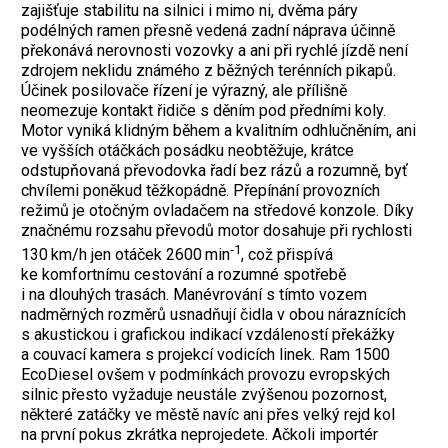
zajišťuje stabilitu na silnici i mimo ni, dvěma páry
podélných ramen přesně vedená zadní náprava účinně
překonává nerovnosti vozovky a ani při rychlé jízdě není
zdrojem neklidu známého z běžných terénních pikapů.
Účinek posilovače řízení je výrazný, ale přílišně
neomezuje kontakt řidiče s děním pod předními koly.
Motor vyniká klidným během a kvalitním odhlučněním, ani
ve vyšších otáčkách posádku neobtěžuje, krátce
odstupňovaná převodovka řadí bez rázů a rozumně, byť
chvílemi poněkud těžkopádně. Přepínání provozních
režimů je otočným ovladačem na středové konzole. Díky
značnému rozsahu převodů motor dosahuje při rychlosti
‑1
130 km/h jen otáček 2600 min
, což přispívá
ke komfortnímu cestování a rozumné spotřebě
i na dlouhých trasách. Manévrování s tímto vozem
nadměrných rozměrů usnadňují čidla v obou náraznících
s akustickou i grafickou indikací vzdáleností překážky
a couvací kamera s projekcí vodicích linek.
Ram 1500
EcoDiesel ovšem v podmínkách provozu evropských
silnic přesto vyžaduje neustále zvýšenou pozornost,
některé zatáčky ve městě navíc ani přes velký rejd kol
na první pokus zkrátka neprojedete. Ačkoli importér