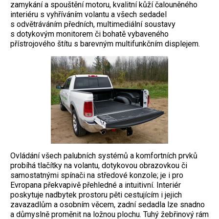
zamykání a spouštění motoru, kvalitní kůží čalouněného
interiéru s vyhříváním volantu a všech sedadel
s odvětráváním předních, multimediální soustavy
s dotykovým monitorem či bohatě vybaveného
přístrojového štítu s barevným multifunkčním displejem.
Ovládání všech palubních systémů a komfortních prvků
probíhá tlačítky na volantu, dotykovou obrazovkou či
samostatnými spínači na středové konzole; je i pro
Evropana překvapivě přehledné a intuitivní. Interiér
poskytuje nadbytek prostoru pěti cestujícím i jejich
zavazadlům a osobním věcem, zadní sedadla lze snadno
a důmyslně proměnit na ložnou plochu. Tuhý žebřinový rám