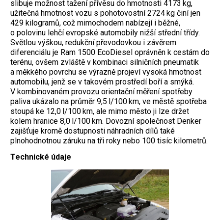
slibuje možnost tažení přívěsu do hmotnosti 4173 kg,
užitečná hmotnost vozu s pohotovostní 2724 kg činí jen
429 kilogramů, což mimochodem nabízejí i běžné,
o polovinu lehčí evropské automobily nižší střední třídy.
Světlou výškou, redukční převodovkou i závěrem
diferenciálu je Ram 1500 EcoDiesel oprávněn k cestám do
terénu, ovšem zvláště v kombinaci silničních pneumatik
a měkkého povrchu se výrazně projeví vysoká hmotnost
automobilu, jenž se v takovém prostředí boří a smýká.
V kombinovaném provozu orientační měření spotřeby
paliva ukázalo na průměr 9,5 l/100 km, ve městě spotřeba
stoupá ke 12,0 l/100 km, ale mimo město ji lze držet
kolem hranice 8,0 l/100 km. Dovozní společnost Denker
zajišťuje kromě dostupnosti náhradních dílů také
plnohodnotnou záruku na tři roky nebo 100 tisíc kilometrů.
Technické údaje