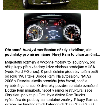
Ohromné
trucky
Američanům někdy závidíme, ale
podmínky pro ně nemáme. Nový Ram to chce změnit...
Majestátní rozměry a výkonné motory, to jsou prvky, pro
něž pikapy přes všechny krize vládnou prodejům v USA
(vede Ford F-Series). K jejich čelním představitelům patří
od roku 1981 také Dodge Ram. Na autosalonu NAIAS
2008 v Detroitu slavila premiéru jeho čtvrtá, nadále
vyráběná generace. O dva roky později se stalo označení
Dodge Ram minulostí, neboť v rámci restrukturalizace
Chrysleru po vstupu Fiatu byla divize Ram Trucks
vyčleněna do podoby samostatné značky. Pikapy Ram se
vyrábějí ve hmotnostních kategoriích 1500, 2500, 3500,