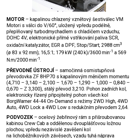
MOTOR
– kapalinou chlazený vznětový šestiválec VM
Motori s válci do V/60°, uložený vpředu podélně,
přeplňovaný turbodmychadlem s chladičem vzduchu;
DOHC 4V; elektronické přímé vstřikování paliva SCR,
3
oxidační katalyzátor, EGR a DPF; Stop/Start; 2988 cm
‑1
(ø 83 x 92 mm); 16,5:1; 179 kW (240 k)/3600 min
a 569
‑1
N.m/2000 min
.
PŘEVODNÉ ÚSTROJÍ
– samočinná osmistupňová
převodovka ZF 8HP70 s kapalinovým měničem momentu
(4,710 – 3,140 – 2,100 – 1,670 – 1,290 – 1,000 – 0,840 –
0,670 – Z 3,300), stálý převod 3,210. Pohon zadních kol,
elektronicky řízený připojitelný pohon všech kol
BorgWarner 44-44 On-Demand s režimy 2WD High, 4WD
Auto, 4WD Lock a 4WD Low s redukčním převodem 2,64.
PODVOZEK
– ocelový žebřinový rám s přišroubovanou
kabinou Crew Cab a oddělenou dvouplášťovou ložnou
plochou; vpředu nezávislé zavěšení kol
na lichoběžníkových závěsech, vzadu tuhá náprava