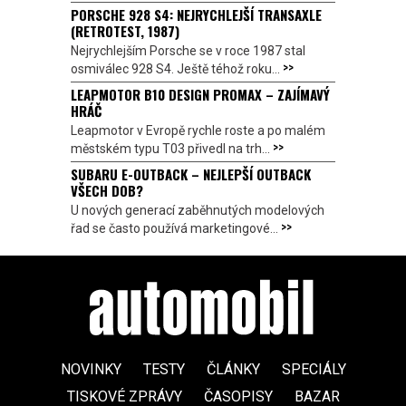
PORSCHE 928 S4: NEJRYCHLEJŠÍ TRANSAXLE
(RETROTEST, 1987)
Nejrychlejším Porsche se v roce 1987 stal
>>
osmiválec 928 S4. Ještě téhož roku...
LEAPMOTOR B10 DESIGN PROMAX – ZAJÍMAVÝ
HRÁČ
Leapmotor v Evropě rychle roste a po malém
>>
městském typu T03 přivedl na trh...
SUBARU E-OUTBACK – NEJLEPŠÍ OUTBACK
VŠECH DOB?
U nových generací zaběhnutých modelových
>>
řad se často používá marketingové...
NOVINKY
TESTY
ČLÁNKY
SPECIÁLY
TISKOVÉ ZPRÁVY
ČASOPISY
BAZAR