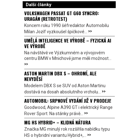
Další články
VOLKSWAGEN PASSAT GT G60 SYNCRO:
URAGÁN (RETROTEST)
Koncem roku 1990 šéfredaktor Automobilu
>>
Milan Jozíf vyzkoušel špičkové...
UMĚLÁ INTELIGENCE VE VÝROBĚ – FYZICKÁ AI
VE VÝROBĚ
Na návštěvě ve Výzkumném a vývojovém
centru BMW v Mnichově jsme měli možnost...
>>
ASTON MARTIN DBX S – OHROMÍ, ALE
NEVYDĚSÍ
Modelem DBX S se SUV od Aston Martinu
>>
dostává na dosah absolutního vrcholu...
AUTOMOBIL: SRPNOVÉ VYDÁNÍ JIŽ V PRODEJI!
Goodwood, Alpine A390 GT i elektrický Range
>>
Rover Sport. Na stánky právě...
MG HS HYBRID+ – KLIDNÁ NÁTURA
Značka MG minulý rok rozšířila nabídku typu
>>
HS o hybridní variantu Hybrid+,...