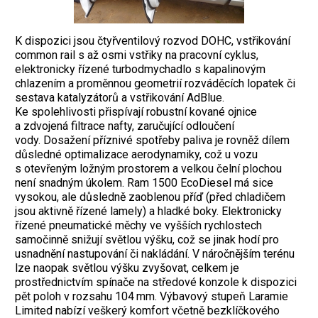
K dispozici jsou čtyřventilový rozvod DOHC, vstřikování
common rail s až osmi vstřiky na pracovní cyklus,
elektronicky řízené turbodmychadlo s kapalinovým
chlazením a proměnnou geometrií rozváděcích lopatek či
sestava katalyzátorů a vstřikování AdBlue.
Ke spolehlivosti přispívají robustní kované ojnice
a zdvojená filtrace nafty, zaručující odloučení
vody. Dosažení příznivé spotřeby paliva je rovněž dílem
důsledné optimalizace aerodynamiky, což u vozu
s otevřeným ložným prostorem a velkou čelní plochou
není snadným úkolem. Ram 1500 EcoDiesel má sice
vysokou, ale důsledně zaoblenou příď (před chladičem
jsou aktivně řízené lamely) a hladké boky. Elektronicky
řízené pneumatické měchy ve vyšších rychlostech
samočinně snižují světlou výšku, což se jinak hodí pro
usnadnění nastupování či nakládání. V náročnějším terénu
lze naopak světlou výšku zvyšovat, celkem je
prostřednictvím spínače na středové konzole k dispozici
pět poloh v rozsahu 104 mm. Výbavový stupeň Laramie
Limited nabízí veškerý komfort včetně bezklíčkového