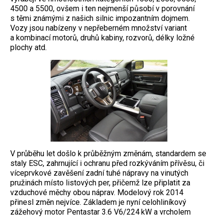
4500 a 5500, ovšem i ten nejmenší působí v porovnání
s těmi známými z našich silnic impozantním dojmem.
Vozy jsou nabízeny v nepřeberném množství variant
a kombinací motorů, druhů kabiny, rozvorů, délky ložné
plochy atd.
V průběhu let došlo k průběžným změnám, standardem se
staly ESC, zahrnující i ochranu před rozkýváním přívěsu, či
víceprvkové zavěšení zadní tuhé nápravy na vinutých
pružinách místo listových per, přičemž lze připlatit za
vzduchové měchy obou náprav. Modelový rok 2014
přinesl změn nejvíce. Základem je nyní celohliníkový
zážehový motor Pentastar 3.6 V6/224 kW a vrcholem