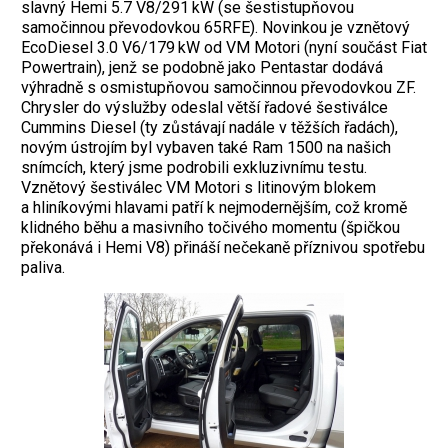
slavný Hemi 5.7 V8/291 kW (se šestistupňovou
samočinnou převodovkou 65RFE). Novinkou je vznětový
EcoDiesel 3.0 V6/179 kW od VM Motori (nyní součást Fiat
Powertrain), jenž se podobně jako Pentastar dodává
výhradně s osmistupňovou samočinnou převodovkou ZF.
Chrysler do výslužby odeslal větší řadové šestiválce
Cummins Diesel (ty zůstávají nadále v těžších řadách),
novým ústrojím byl vybaven také Ram 1500 na našich
snímcích, který jsme podrobili exkluzivnímu testu.
Vznětový šestiválec VM Motori s litinovým blokem
a hliníkovými hlavami patří k nejmodernějším, což kromě
klidného běhu a masivního točivého momentu (špičkou
překonává i Hemi V8) přináší nečekaně příznivou spotřebu
paliva.