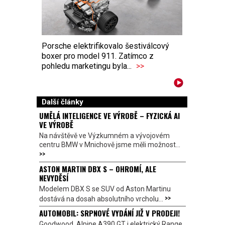
Porsche elektrifikovalo šestiválcový
boxer pro model 911. Zatímco z
pohledu marketingu byla...
>>
Další články
UMĚLÁ INTELIGENCE VE VÝROBĚ – FYZICKÁ AI
VE VÝROBĚ
Na návštěvě ve Výzkumném a vývojovém
centru BMW v Mnichově jsme měli možnost...
>>
ASTON MARTIN DBX S – OHROMÍ, ALE
NEVYDĚSÍ
Modelem DBX S se SUV od Aston Martinu
>>
dostává na dosah absolutního vrcholu...
AUTOMOBIL: SRPNOVÉ VYDÁNÍ JIŽ V PRODEJI!
Goodwood, Alpine A390 GT i elektrický Range