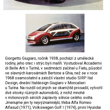
Giorgetto Giugiaro, ročník 1938, pochází z umělecké
rodiny, jeho otec i strýc byli malíři. Vystudoval Accademii
di Belle Arti v Turíně, v sedmnácti začínal u Fiatu, působil
ve slavných karosárnách Bertone a Ghia, než se v roce
1968 osamostatnil a založil vlastní studio SIRP Ital
Design, dnešní Italdesign Giugiaro v Moncalieri
u Turína. Na rozdíl od jiných se okamžitě prosadil, vytvořil
dvě stovky různých automobilů, z nichž mnohé
v milio
nových sériích zaplavily silnice celého světa.
Jmenujme jen ty nejvýznamnější, třeba Alfa Romeo
Alfasud (1971), Volkswagen Golf I (1974), první Hyundai