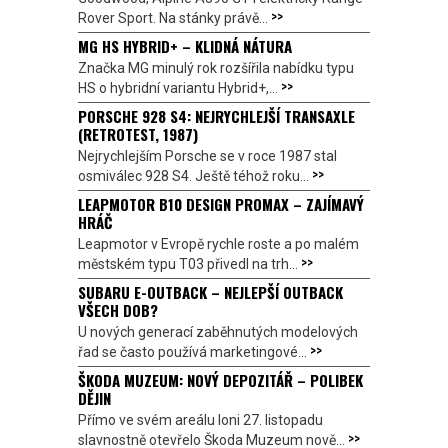
>>
Rover Sport. Na stánky právě...
MG HS HYBRID+ – KLIDNÁ NÁTURA
Značka MG minulý rok rozšířila nabídku typu
>>
HS o hybridní variantu Hybrid+,...
PORSCHE 928 S4: NEJRYCHLEJŠÍ TRANSAXLE
(RETROTEST, 1987)
Nejrychlejším Porsche se v roce 1987 stal
>>
osmiválec 928 S4. Ještě téhož roku...
LEAPMOTOR B10 DESIGN PROMAX – ZAJÍMAVÝ
HRÁČ
Leapmotor v Evropě rychle roste a po malém
>>
městském typu T03 přivedl na trh...
SUBARU E-OUTBACK – NEJLEPŠÍ OUTBACK
VŠECH DOB?
U nových generací zaběhnutých modelových
>>
řad se často používá marketingové...
ŠKODA MUZEUM: NOVÝ DEPOZITÁŘ – POLIBEK
DĚJIN
Přímo ve svém areálu loni 27. listopadu
>>
slavnostně otevřelo Škoda Muzeum nově...