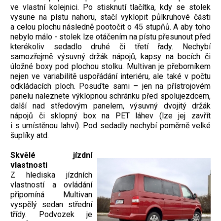
ve vlastní kolejnici. Po stisknutí tlačítka, kdy se stolek
vysune na pístu nahoru, stačí vyklopit půlkruhové části
a celou plochu následně pootočit o 45 stupňů. A aby toho
nebylo málo - stolek lze otáčením na pístu přesunout před
kterékoliv sedadlo druhé či třetí řady. Nechybí
samozřejmě výsuvný držák nápojů, kapsy na bocích či
úložné boxy pod plochou stolku. Multivan je přeborníkem
nejen ve variabilitě uspořádání interiéru, ale také v počtu
odkládacích ploch. Posuďte sami – jen na přístrojovém
panelu naleznete výklopnou schránku před spolujezdcem,
další nad středovým panelem, výsuvný dvojitý držák
nápojů či sklopný box na PET láhev (lze jej zavřít
i s umístěnou lahví). Pod sedadly nechybí poměrně velké
šuplíky atd.
Skvělé jízdní
vlastnosti
Z hlediska jízdních
vlastností a ovládání
připomíná Multivan
vyspělý sedan střední
třídy. Podvozek je