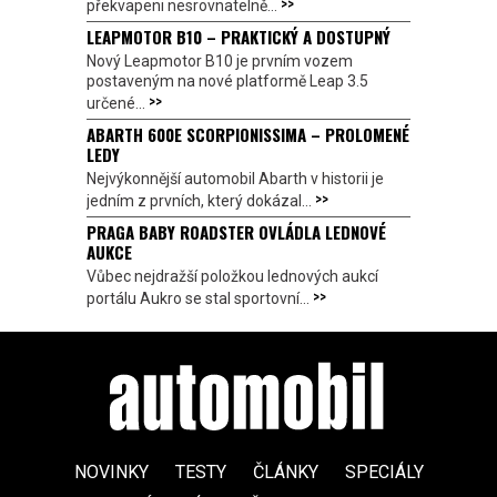
>>
překvapeni nesrovnatelně...
LEAPMOTOR B10 – PRAKTICKÝ A DOSTUPNÝ
Nový Leapmotor B10 je prvním vozem
postaveným na nové platformě Leap 3.5
>>
určené...
ABARTH 600E SCORPIONISSIMA – PROLOMENÉ
LEDY
Nejvýkonnější automobil Abarth v historii je
>>
jedním z prvních, který dokázal...
PRAGA BABY ROADSTER OVLÁDLA LEDNOVÉ
AUKCE
Vůbec nejdražší položkou lednových aukcí
>>
portálu Aukro se stal sportovní...
NOVINKY
TESTY
ČLÁNKY
SPECIÁLY