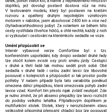
délek, pohon všech kol, a hlavně z nepřeberného množství
doplňků, jež dovolují postavit doslova vůz na míru.
V testovaném modelu, který byl postaven na kratším
rozvoru a opatřený druhým nejsilnějším vznětovým
motorem v nabídce, jsem absolvoval 2400 km a více než
čtyřiadvacetihodinový pobyt. Za volantem se během této
cesty vystřídala čtveřice řidičů, a chtě nechtě, každý z nich
si vyzkoušel i cestování na kterémkoliv sedadle ve voze.
Umění přizpůsobit se
Interiér výbavové verze Comfortline byl v tzv.
konferenčním uspořádání, kdy dvojici sedadel druhé řady
lze otočit kolem svislé osy proti směru jízdy. Cestující
v druhé a třetí řadě tak mohou sedět proti sobě. Obě
sedadla v druhé řadě i celou zadní lavici lze libovolně
posouvat v kolejnicích a přizpůsobit si tak prostor podle
potřeby. V našem případě byla tato variabilita poněkud
omezena dělicí přepážkou, která omezovala pohyb zadní
lavice vzad. Komfort tím přesto nijak zvlášť neutrpěl. Zde
je nutno zmínit, že při absenci přepážky lze lavici rozložit
do podoby velkého lehátka. Příplatkovým doplňkem je
multifunkční stolek. Stolek, který v nerozloženém stavu
velikostně připomíná přenosný chladicí box lze posouvat