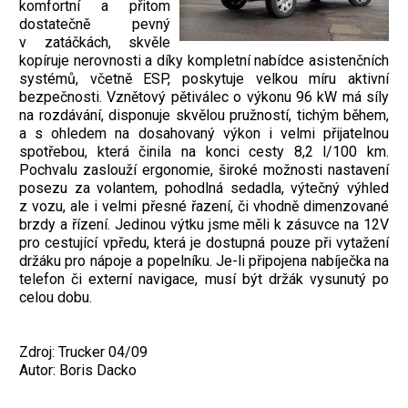
komfortní a přitom
dostatečně pevný
v zatáčkách, skvěle
kopíruje nerovnosti a díky kompletní nabídce asistenčních
systémů, včetně ESP, poskytuje velkou míru aktivní
bezpečnosti. Vznětový pětiválec o výkonu 96 kW má síly
na rozdávání, disponuje skvělou pružností, tichým během,
a s ohledem na dosahovaný výkon i velmi přijatelnou
spotřebou, která činila na konci cesty 8,2 l/100 km.
Pochvalu zaslouží ergonomie, široké možnosti nastavení
posezu za volantem, pohodlná sedadla, výtečný výhled
z vozu, ale i velmi přesné řazení, či vhodně dimenzované
brzdy a řízení. Jedinou výtku jsme měli k zásuvce na 12V
pro cestující vpředu, která je dostupná pouze při vytažení
držáku pro nápoje a popelníku. Je-li připojena nabíječka na
telefon či externí navigace, musí být držák vysunutý po
celou dobu.
Zdroj: Trucker 04/09
Autor: Boris Dacko