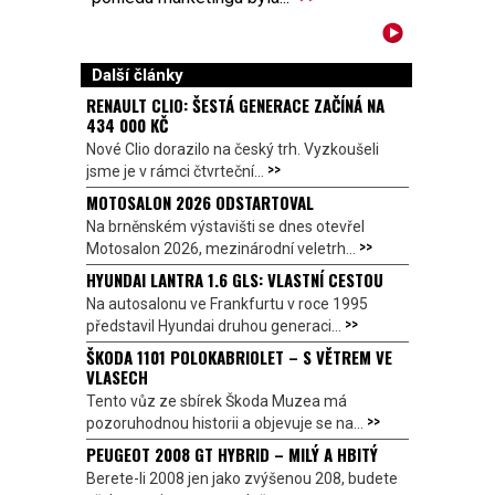
Další články
RENAULT CLIO: ŠESTÁ GENERACE ZAČÍNÁ NA
434 000 KČ
Nové Clio dorazilo na český trh. Vyzkoušeli
>>
jsme je v rámci čtvrteční...
MOTOSALON 2026 ODSTARTOVAL
Na brněnském výstavišti se dnes otevřel
>>
Motosalon 2026, mezinárodní veletrh...
HYUNDAI LANTRA 1.6 GLS: VLASTNÍ CESTOU
Na autosalonu ve Frankfurtu v roce 1995
>>
představil Hyundai druhou generaci...
ŠKODA 1101 POLOKABRIOLET – S VĚTREM VE
VLASECH
Tento vůz ze sbírek Škoda Muzea má
>>
pozoruhodnou historii a objevuje se na...
PEUGEOT 2008 GT HYBRID – MILÝ A HBITÝ
Berete-li 2008 jen jako zvýšenou 208, budete