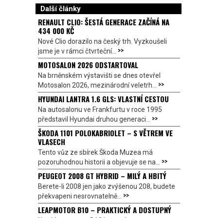
Další články
RENAULT CLIO: ŠESTÁ GENERACE ZAČÍNÁ NA
434 000 KČ
Nové Clio dorazilo na český trh. Vyzkoušeli
>>
jsme je v rámci čtvrteční...
MOTOSALON 2026 ODSTARTOVAL
Na brněnském výstavišti se dnes otevřel
>>
Motosalon 2026, mezinárodní veletrh...
HYUNDAI LANTRA 1.6 GLS: VLASTNÍ CESTOU
Na autosalonu ve Frankfurtu v roce 1995
>>
představil Hyundai druhou generaci...
ŠKODA 1101 POLOKABRIOLET – S VĚTREM VE
VLASECH
Tento vůz ze sbírek Škoda Muzea má
>>
pozoruhodnou historii a objevuje se na...
PEUGEOT 2008 GT HYBRID – MILÝ A HBITÝ
Berete-li 2008 jen jako zvýšenou 208, budete
>>
překvapeni nesrovnatelně...
LEAPMOTOR B10 – PRAKTICKÝ A DOSTUPNÝ