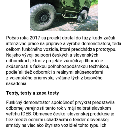
Počas roka 2017 sa projekt dostal do fázy, kedy začali
intenzívne práce na príprave a výrobe demonštrátora, teda
celkom funkčného vozidla, ktoré predchádza prototypu.
Na jeho vývoji sa popri českých a slovenských
odborníkoch, ktorí v projekte zúročili aj dlhoročné
skúsenosti s ťažkou poľnohospodárskou technikou,
podieľali tiež odborníci s reálnymi skúsenosťami
z vojenského priemyslu, vrátane tých z bojového
nasadenia.
Testy, testy a zasa testy
Funkčný demonštrátor spoločnosť prvýkrát predstavila
odbornej verejnosti tento rok v máji na bratislavskom
veľtrhu IDEB. Obrnenec česko-slovenskej produkcie je
tiež medzi ôsmimi uchádzačmi o tender slovenskej
armády na viac ako štyristo vozidiel tohto typu. Ich