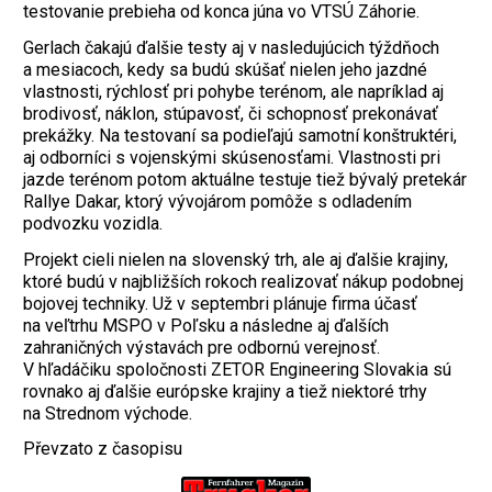
testovanie prebieha od konca júna vo VTSÚ Záhorie.
Gerlach čakajú ďalšie testy aj v nasledujúcich týždňoch
a mesiacoch, kedy sa budú skúšať nielen jeho jazdné
vlastnosti, rýchlosť pri pohybe terénom, ale napríklad aj
brodivosť, náklon, stúpavosť, či schopnosť prekonávať
prekážky. Na testovaní sa podieľajú samotní konštruktéri,
aj odborníci s vojenskými skúsenosťami. Vlastnosti pri
jazde terénom potom aktuálne testuje tiež bývalý pretekár
Rallye Dakar, ktorý vývojárom pomôže s odladením
podvozku vozidla.
Projekt cieli nielen na slovenský trh, ale aj ďalšie krajiny,
ktoré budú v najbližších rokoch realizovať nákup podobnej
bojovej techniky. Už v septembri plánuje firma účasť
na veľtrhu MSPO v Poľsku a následne aj ďalších
zahraničných výstavách pre odbornú verejnosť.
V hľadáčiku spoločnosti ZETOR Engineering Slovakia sú
rovnako aj ďalšie európske krajiny a tiež niektoré trhy
na Strednom východe.
Převzato z časopisu