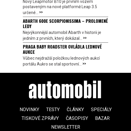
Nový Leapmotor B10 je prvním vozem
postaveným na nové platformě Leap 3.5
>>
určené...
ABARTH 600E SCORPIONISSIMA – PROLOMENÉ
LEDY
Nejvýkonnější automobil Abarth v historii je
>>
jedním z prvních, který dokázal...
PRAGA BABY ROADSTER OVLÁDLA LEDNOVÉ
AUKCE
Vůbec nejdražší položkou lednových aukcí
>>
portálu Aukro se stal sportovní...
NOVINKY
TESTY
ČLÁNKY
SPECIÁLY
TISKOVÉ ZPRÁVY
ČASOPISY
BAZAR
NEWSLETTER