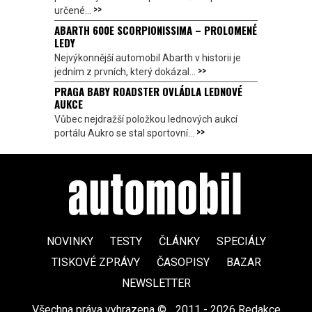
>>
určené...
ABARTH 600E SCORPIONISSIMA – PROLOMENÉ
LEDY
Nejvýkonnější automobil Abarth v historii je
>>
jedním z prvních, který dokázal...
PRAGA BABY ROADSTER OVLÁDLA LEDNOVÉ
AUKCE
Vůbec nejdražší položkou lednových aukcí
>>
portálu Aukro se stal sportovní...
NOVINKY
TESTY
ČLÁNKY
SPECIÁLY
TISKOVÉ ZPRÁVY
ČASOPISY
BAZAR
NEWSLETTER
Všechna práva vyhrazena ©
|
2011 - 2026 Redakce