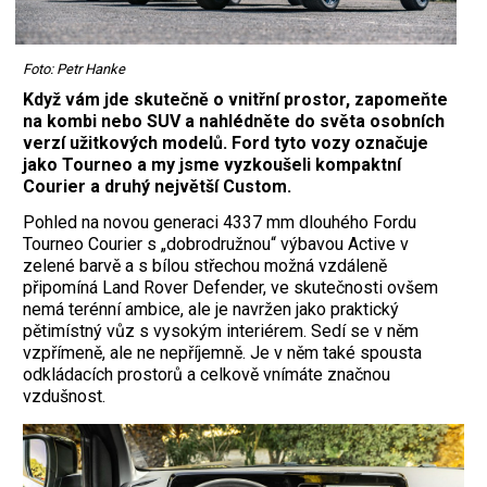
Foto: Petr Hanke
Když vám jde skutečně o vnitřní prostor, zapomeňte
na kombi nebo SUV a nahlédněte do světa osobních
verzí užitkových modelů. Ford tyto vozy označuje
jako Tourneo a my jsme vyzkoušeli kompaktní
Courier a druhý největší Custom.
Pohled na novou generaci 4337 mm dlouhého Fordu
Tourneo Courier s „dobrodružnou“ výbavou Active v
zelené barvě a s bílou střechou možná vzdáleně
připomíná Land Rover Defender, ve skutečnosti ovšem
nemá terénní ambice, ale je navržen jako praktický
pětimístný vůz s vysokým interiérem. Sedí se v něm
vzpřímeně, ale ne nepříjemně. Je v něm také spousta
odkládacích prostorů a celkově vnímáte značnou
vzdušnost.