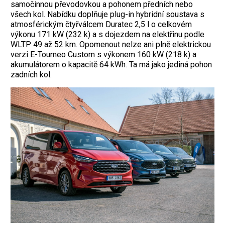
samočinnou převodovkou a pohonem předních nebo
všech kol. Nabídku doplňuje plug-in hybridní soustava s
atmosférickým čtyřválcem Duratec 2,5 l o celkovém
výkonu 171 kW (232 k) a s dojezdem na elektřinu podle
WLTP 49 až 52 km. Opomenout nelze ani plně elektrickou
verzi E-Tourneo Custom s výkonem 160 kW (218 k) a
akumulátorem o kapacitě 64 kWh. Ta má jako jediná pohon
zadních kol.