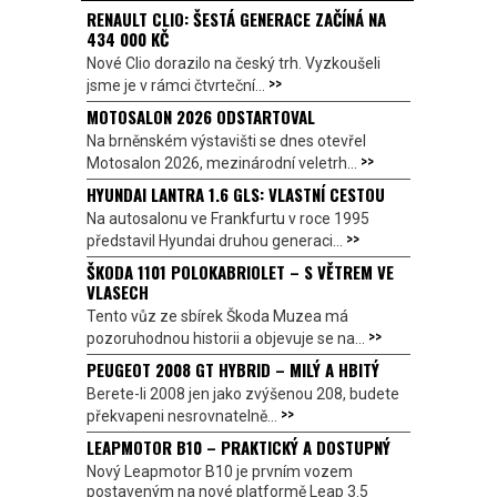
RENAULT CLIO: ŠESTÁ GENERACE ZAČÍNÁ NA
434 000 KČ
Nové Clio dorazilo na český trh. Vyzkoušeli
>>
jsme je v rámci čtvrteční...
MOTOSALON 2026 ODSTARTOVAL
Na brněnském výstavišti se dnes otevřel
>>
Motosalon 2026, mezinárodní veletrh...
HYUNDAI LANTRA 1.6 GLS: VLASTNÍ CESTOU
Na autosalonu ve Frankfurtu v roce 1995
>>
představil Hyundai druhou generaci...
ŠKODA 1101 POLOKABRIOLET – S VĚTREM VE
VLASECH
Tento vůz ze sbírek Škoda Muzea má
>>
pozoruhodnou historii a objevuje se na...
PEUGEOT 2008 GT HYBRID – MILÝ A HBITÝ
Berete-li 2008 jen jako zvýšenou 208, budete
>>
překvapeni nesrovnatelně...
LEAPMOTOR B10 – PRAKTICKÝ A DOSTUPNÝ
Nový Leapmotor B10 je prvním vozem
postaveným na nové platformě Leap 3.5