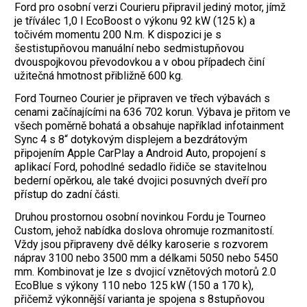
Ford pro osobní verzi Courieru připravil jediný motor, jímž
je tříválec 1,0 l EcoBoost o výkonu 92 kW (125 k) a
točivém momentu 200 N.m. K dispozici je s
šestistupňovou manuální nebo sedmistupňovou
dvouspojkovou převodovkou a v obou případech činí
užitečná hmotnost přibližně 600 kg.
Ford Tourneo Courier je připraven ve třech výbavách s
cenami začínajícími na 636 702 korun. Výbava je přitom ve
všech poměrně bohatá a obsahuje například infotainment
Sync 4 s 8“ dotykovým displejem a bezdrátovým
připojením Apple CarPlay a Android Auto, propojení s
aplikací Ford, pohodlné sedadlo řidiče se stavitelnou
bederní opěrkou, ale také dvojici posuvných dveří pro
přístup do zadní části.
Druhou prostornou osobní novinkou Fordu je Tourneo
Custom, jehož nabídka doslova ohromuje rozmanitostí.
Vždy jsou připraveny dvě délky karoserie s rozvorem
náprav 3100 nebo 3500 mm a délkami 5050 nebo 5450
mm. Kombinovat je lze s dvojicí vznětových motorů 2.0
EcoBlue s výkony 110 nebo 125 kW (150 a 170 k),
přičemž výkonnější varianta je spojena s 8stupňovou