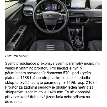
Foto: Petr Hanke
Svého předchůdce překonává všemi parametry určujícími
velikost vnitřního prostoru. Pro náklad je nyní v
pětimístném provedení připraveno 570 l pod krycím
platem a 1188 l až po strop. Jakmile zadní sedadla
sklopíte, zvětší se tyto parametry na 1198, resp. 2162 l.
Prostor za zadními sedadly je dlouhý jeden metr a za
sklopenými zadními to je 1429 mm. To už v pohodě
převeze uvnitř třeba dvě jízdní kola nebo výbavu na
dovolenou.