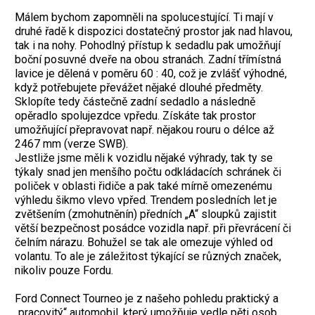
Málem bychom zapomněli na spolucestující. Ti mají v
druhé řadě k dispozici dostatečný prostor jak nad hlavou,
tak i na nohy. Pohodlný přístup k sedadlu pak umožňují
boční posuvné dveře na obou stranách. Zadní třímístná
lavice je dělená v poměru 60 : 40, což je zvlášť výhodné,
když potřebujete převážet nějaké dlouhé předměty.
Sklopíte tedy částečně zadní sedadlo a následně
opěradlo spolujezdce vpředu. Získáte tak prostor
umožňující přepravovat např. nějakou rouru o délce až
2467 mm (verze SWB).
Jestliže jsme měli k vozidlu nějaké výhrady, tak ty se
týkaly snad jen menšího počtu odkládacích schránek či
poliček v oblasti řidiče a pak také mírně omezenému
výhledu šikmo vlevo vpřed. Trendem posledních let je
zvětšením (zmohutněnín) předních „A“ sloupků zajistit
větší bezpečnost posádce vozidla např. při převrácení či
čelním nárazu. Bohužel se tak ale omezuje výhled od
volantu. To ale je záležitost týkající se různých značek,
nikoliv pouze Fordu.
Ford Connect Tourneo je z našeho pohledu praktický a
„pracovitý“ automobil, který umožňuje vedle pěti osob