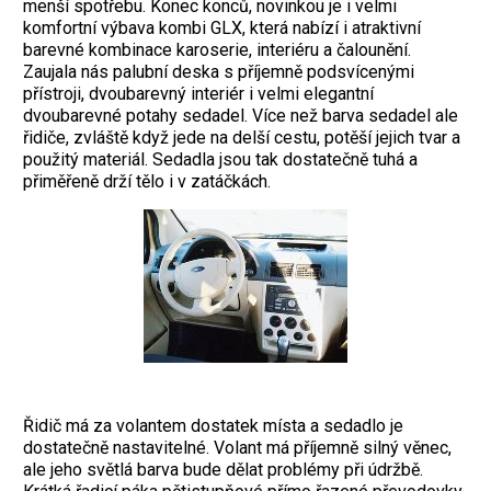
menší spotřebu. Konec konců, novinkou je i velmi
komfortní výbava kombi GLX, která nabízí i atraktivní
barevné kombinace karoserie, interiéru a čalounění.
Zaujala nás palubní deska s příjemně podsvícenými
přístroji, dvoubarevný interiér i velmi elegantní
dvoubarevné potahy sedadel. Více než barva sedadel ale
řidiče, zvláště když jede na delší cestu, potěší jejich tvar a
použitý materiál. Sedadla jsou tak dostatečně tuhá a
přiměřeně drží tělo i v zatáčkách.
Řidič má za volantem dostatek místa a sedadlo je
dostatečně nastavitelné. Volant má příjemně silný věnec,
ale jeho světlá barva bude dělat problémy při údržbě.