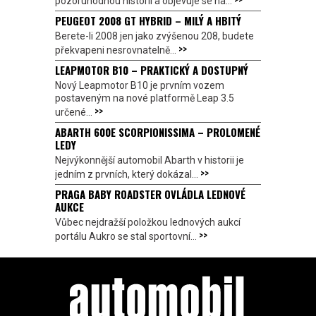
pozoruhodnou historii a objevuje se na...
PEUGEOT 2008 GT HYBRID – MILÝ A HBITÝ
Berete-li 2008 jen jako zvýšenou 208, budete
>>
překvapeni nesrovnatelně...
LEAPMOTOR B10 – PRAKTICKÝ A DOSTUPNÝ
Nový Leapmotor B10 je prvním vozem
postaveným na nové platformě Leap 3.5
>>
určené...
ABARTH 600E SCORPIONISSIMA – PROLOMENÉ
LEDY
Nejvýkonnější automobil Abarth v historii je
>>
jedním z prvních, který dokázal...
PRAGA BABY ROADSTER OVLÁDLA LEDNOVÉ
AUKCE
Vůbec nejdražší položkou lednových aukcí
>>
portálu Aukro se stal sportovní...