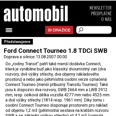
NEWSLETTER
PŘEDPLATNÉ
O NÁS
Představujeme
Ford Connect Tourneo 1.8 TDCi SWB
Doprava a silnice
13.08.2007 00:00
Do „rodiny Transit“ patří také menší dodávka Connect,
která je vyráběna buď jako klasický dvoumístný van (dva
rozvory, dvě výšky střechy, dva objemy nákladového
prostoru) a nebo jako pětimístná osobní verze označená
Connect Tourneo (menší příbuzný Transitu Tourneo). Také
jsou k dispozici dva rozvory, SWB 2664 mm a LWB 2912
mm, resp. celková délka vozidla 4277 mm nebo 4525 mm
a dvě výšky střechy (1814 resp. 1961 mm). Díky tomu i
osobní Connect Tourneo disponuje prostorem pro náklad
od objemu 1,2 m3 (pětimístná sestava na kratším rozvoru
SWB a se základní výškou střechy) až 4,2 m3 (vyjmutá