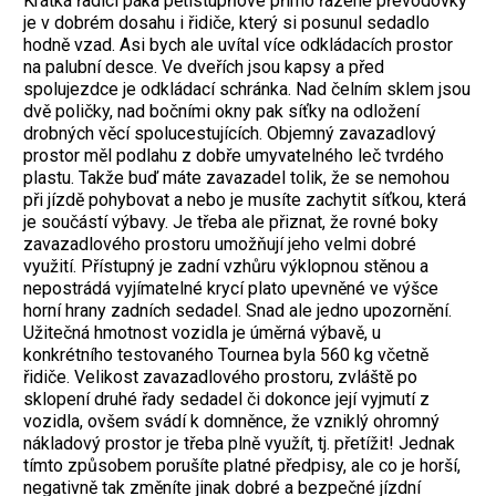
Krátká řadicí páka pětistupňové přímo řazené převodovky
je v dobrém dosahu i řidiče, který si posunul sedadlo
hodně vzad. Asi bych ale uvítal více odkládacích prostor
na palubní desce. Ve dveřích jsou kapsy a před
spolujezdce je odkládací schránka. Nad čelním sklem jsou
dvě poličky, nad bočními okny pak síťky na odložení
drobných věcí spolucestujících. Objemný zavazadlový
prostor měl podlahu z dobře umyvatelného leč tvrdého
plastu. Takže buď máte zavazadel tolik, že se nemohou
při jízdě pohybovat a nebo je musíte zachytit síťkou, která
je součástí výbavy. Je třeba ale přiznat, že rovné boky
zavazadlového prostoru umožňují jeho velmi dobré
využití. Přístupný je zadní vzhůru výklopnou stěnou a
nepostrádá vyjímatelné krycí plato upevněné ve výšce
horní hrany zadních sedadel. Snad ale jedno upozornění.
Užitečná hmotnost vozidla je úměrná výbavě, u
konkrétního testovaného Tournea byla 560 kg včetně
řidiče. Velikost zavazadlového prostoru, zvláště po
sklopení druhé řady sedadel či dokonce její vyjmutí z
vozidla, ovšem svádí k domněnce, že vzniklý ohromný
nákladový prostor je třeba plně využít, tj. přetížit! Jednak
tímto způsobem porušíte platné předpisy, ale co je horší,
negativně tak změníte jinak dobré a bezpečné jízdní