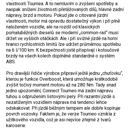
vlastnosti Tournea. A to nemluvím o zvýšení spotřeby a
naopak snížení životnosti přetěžovaných dílů, hlavně zadní
nápravy, brzd a motoru. Pokud jde o citované jízdní
vlastnosti, motor má opravdu dostatečný výkon i při plně
naloženém vozidle, ale na rozdíl od klasických
pomaluběžných dieselů se moderní „common-rail“ musí
držet ve vyšších otáčkách. Ale i při svižné jízdě na horní
hranici rychlostních limitů lze udržet průměrnou spotřebu
na 6 l/100 km. K bezpečnosti jistě přispívají i kotoučové
brzdy na všech kolech doplněné standardně o systém
ABS.
Pro dravější řidiče výrobce připravil ještě jednu „chuťovku“,
kterou je funkce Overboost, která umožňuje krátkodobě
zvýšit točivý moment motoru až na 280 Nm. Tady snad
jedno upozornění, Connect Tourneo má zadní nápravu
tuhou s odpružením listovými pery. Při razantní jízdě s
nezatíženým vozidlem náprava má tendenci lehce
odskakovat. Při jízdě běžným tempem ale dobře kopíruje
povrch vozovky. Faktem je, že verze Tourneo vznikla z
užitkového vozidla, což je asi nejvíce zřejmé z tvarů
karoserie.