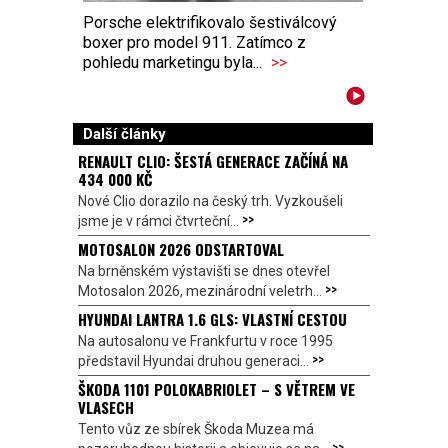
Porsche elektrifikovalo šestiválcový
boxer pro model 911. Zatímco z
pohledu marketingu byla...
>>
Další články
RENAULT CLIO: ŠESTÁ GENERACE ZAČÍNÁ NA
434 000 KČ
Nové Clio dorazilo na český trh. Vyzkoušeli
>>
jsme je v rámci čtvrteční...
MOTOSALON 2026 ODSTARTOVAL
Na brněnském výstavišti se dnes otevřel
>>
Motosalon 2026, mezinárodní veletrh...
HYUNDAI LANTRA 1.6 GLS: VLASTNÍ CESTOU
Na autosalonu ve Frankfurtu v roce 1995
>>
představil Hyundai druhou generaci...
ŠKODA 1101 POLOKABRIOLET – S VĚTREM VE
VLASECH
Tento vůz ze sbírek Škoda Muzea má
>>