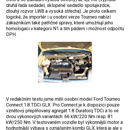
druhá řada sedadel, sklopené sedadlo spolujezdce,
dlouhý rozvor LWB a vysoká střecha). Je proto celkem
logické, že importér i u osobní verze Tourneo nabízí
zákazníkům také patřičné úpravy, které umožňují jeho
homologaci v kategorii N1 a tím pádem i možnost odpočtu
DPH.
V redakčním testu jsme měli osobní model Ford Tourneo
Connect 1.8 TDCi GLX. Pro Connect je k dispozici pouze
vznětový přeplňovaný agregát 1.8 Duratorq TDCi a to ve
dvou výkonových variantách: 66 kW/220 Nm resp. 81
kW/250 Nm. V testovaném vozidle byl výkonnější motor a
hodnotnější výbava s označením kombi GLX, která je ale v