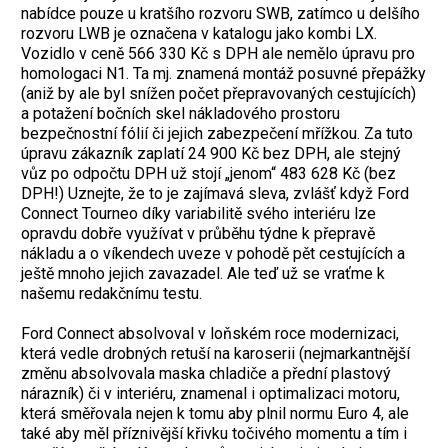
nabídce pouze u kratšího rozvoru SWB, zatímco u delšího
rozvoru LWB je označena v katalogu jako kombi LX.
Vozidlo v ceně 566 330 Kč s DPH ale nemělo úpravu pro
homologaci N1. Ta mj. znamená montáž posuvné přepážky
(aniž by ale byl snížen počet přepravovaných cestujících)
a potažení bočních skel nákladového prostoru
bezpečnostní fólií či jejich zabezpečení mřížkou. Za tuto
úpravu zákazník zaplatí 24 900 Kč bez DPH, ale stejný
vůz po odpočtu DPH už stojí „jenom“ 483 628 Kč (bez
DPH!) Uznejte, že to je zajímavá sleva, zvlášť když Ford
Connect Tourneo díky variabilitě svého interiéru lze
opravdu dobře využívat v průběhu týdne k přepravě
nákladu a o víkendech uveze v pohodě pět cestujících a
ještě mnoho jejich zavazadel. Ale teď už se vraťme k
našemu redakčnímu testu.
Ford Connect absolvoval v loňském roce modernizaci,
která vedle drobných retuší na karoserii (nejmarkantnější
změnu absolvovala maska chladiče a přední plastový
nárazník) či v interiéru, znamenal i optimalizaci motoru,
která směřovala nejen k tomu aby plnil normu Euro 4, ale
také aby měl příznivější křivku točivého momentu a tím i