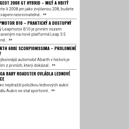
GEOT 2008 GT HYBRID – MILÝ A HBITÝ
te-li 2008 jen jako zvýšenou 208, budete
>>
vapeni nesrovnatelně...
PMOTOR B10 – PRAKTICKÝ A DOSTUPNÝ
ý Leapmotor B10 je prvním vozem
taveným na nové platformě Leap 3.5
>>
né...
RTH 600E SCORPIONISSIMA – PROLOMENÉ
Y
ýkonnější automobil Abarth v historii je
>>
ím z prvních, který dokázal...
GA BABY ROADSTER OVLÁDLA LEDNOVÉ
CE
c nejdražší položkou lednových aukcí
>>
álu Aukro se stal sportovní...