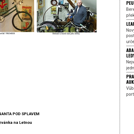
PEU
Bere
přek
LEA
Nov
pos
urče
ABA
LED
Nejv
jedn
PRA
AUK
Vůbe
port
ANTA POD SPLAVEM
zvánka na Letnou