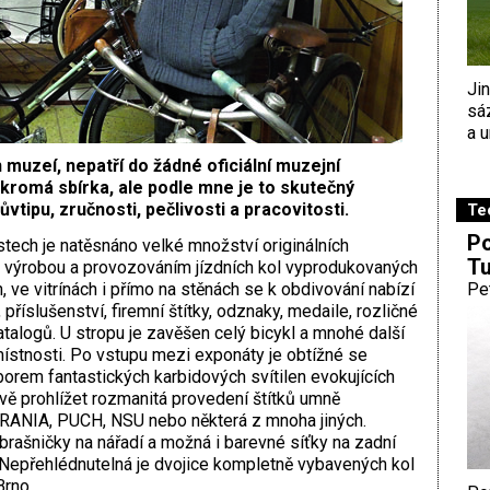
Ji
sá
a u
uzeí, nepatří do žádné oficiální muzejní
ukromá sbírka, ale podle mne je to skutečný
tipu, zručnosti, pečlivosti a pracovitosti.
Te
Po
tech je natěsnáno velké množství originálních
Tu
s výrobou a provozováním jízdních kol vyprodukovaných
, ve vitrínách i přímo na stěnách se k obdivování nabízí
Pe
říslušenství, firemní štítky, odznaky, medaile, rozličné
atalogů. U stropu je zavěšen celý bicykl a mnohé další
místnosti. Po vstupu mezi exponáty je obtížné se
orem fantastických karbidových svítilen evokujících
vě prohlížet rozmanitá provedení štítků umně
 URANIA, PUCH, NSU nebo některá z mnoha jiných.
 brašničky na nářadí a možná i barevné síťky na zadní
Nepřehlédnutelná je dvojice kompletně vybavených kol
Brno.