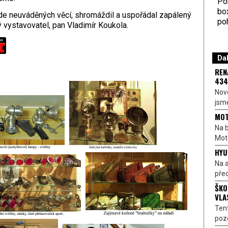
Por
bo
zde neuváděných věcí, shromáždil a uspořádal zapálený
poh
ý vystavovatel, pan Vladimír Koukola.
Dal
REN
434
Nové
jsme
MOT
Na b
Moto
HYU
Na a
před
ŠKO
VLA
Ten
pozo