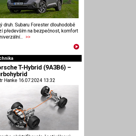
ný druh. Subaru Forester dlouhodobě
zí především na bezpečnost, komfort
niverzální...
>>
chnika
rsche T-Hybrid (9A3B6) –
rbohybrid
tr Hanke 16.07.2024 13:32