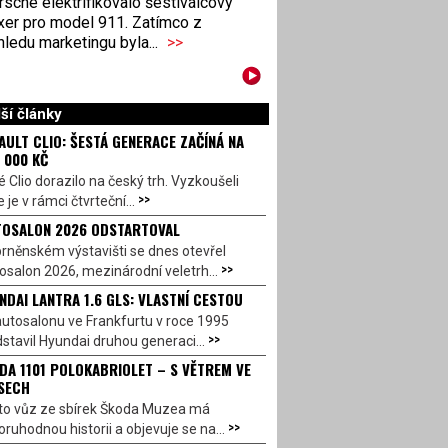
sche elektrifikovalo šestiválcový
xer pro model 911. Zatímco z
ledu marketingu byla...
>>
ší články
AULT CLIO: ŠESTÁ GENERACE ZAČÍNÁ NA
 000 KČ
 Clio dorazilo na český trh. Vyzkoušeli
>>
 je v rámci čtvrteční...
OSALON 2026 ODSTARTOVAL
rněnském výstavišti se dnes otevřel
>>
salon 2026, mezinárodní veletrh...
NDAI LANTRA 1.6 GLS: VLASTNÍ CESTOU
utosalonu ve Frankfurtu v roce 1995
>>
stavil Hyundai druhou generaci...
DA 1101 POLOKABRIOLET – S VĚTREM VE
SECH
to vůz ze sbírek Škoda Muzea má
>>
ruhodnou historii a objevuje se na...