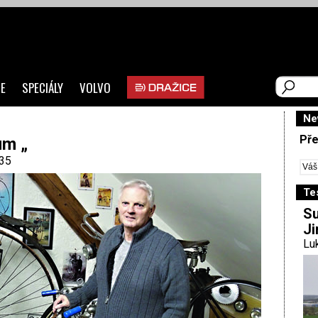
E
SPECIÁLY
VOLVO
Ne
Pře
um „
35
Te
Su
Ji
Luk