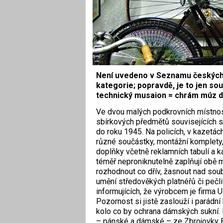
Není uvedeno v Seznamu českých m
kategorie; popravdě, je to jen so
technický musaion = chrám múz dův
V
e dvou malých podkrovních místnos
sbírkových předmětů souvisejících 
do roku 1945. Na policích, v kazetách
různé součástky, montážní komplety, p
doplňky včetně reklamních tabulí a k
téměř neproniknutelně zaplňují obě 
rozhodnout co dřív, žasnout nad soub
umění středověkých platnéřů či pečli
informujících, že výrobcem je firma
Pozornost si jistě zaslouží i parádní
kolo co by ochrana dámských sukní. 
– pánské a dámské – ze Zbrojovky 