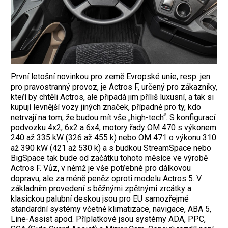
První letošní novinkou pro země Evropské unie, resp. jen
pro pravostranný provoz, je Actros F, určený pro zákazníky,
kteří by chtěli Actros, ale připadá jim příliš luxusní, a tak si
kupují levnější vozy jiných značek, případně pro ty, kdo
netrvají na tom, že budou mít vše „high-tech“. S konfigurací
podvozku 4x2, 6x2 a 6x4, motory řady OM 470 s výkonem
240 až 335 kW (326 až 455 k) nebo OM 471 o výkonu 310
až 390 kW (421 až 530 k) a s budkou StreamSpace nebo
BigSpace tak bude od začátku tohoto měsíce ve výrobě
Actros F. Vůz, v němž je vše potřebné pro dálkovou
dopravu, ale za méně peněz oproti modelu Actros 5. V
základním provedení s běžnými zpětnými zrcátky a
klasickou palubní deskou jsou pro EU samozřejmé
standardní systémy včetně klimatizace, navigace, ABA 5,
Line-Assist apod. Příplatkové jsou systémy ADA, PPC,