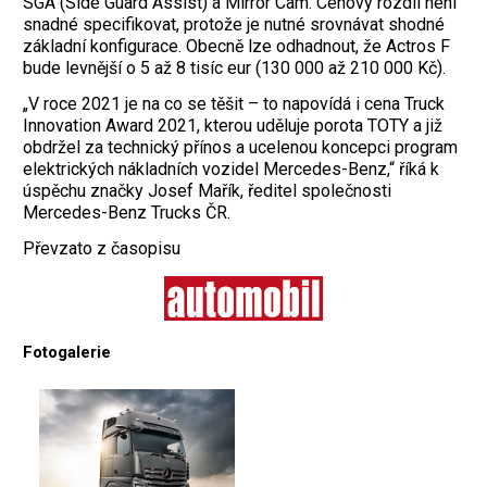
SGA (Side Guard Assist) a Mirror Cam. Cenový rozdíl není
snadné specifikovat, protože je nutné srovnávat shodné
základní konfigurace. Obecně lze odhadnout, že Actros F
bude levnější o 5 až 8 tisíc eur (130 000 až 210 000 Kč).
„V roce 2021 je na co se těšit – to napovídá i cena Truck
Innovation Award 2021, kterou uděluje porota TOTY a již
obdržel za technický přínos a ucelenou koncepci program
elektrických nákladních vozidel Mercedes-Benz,“ říká k
úspěchu značky Josef Mařík, ředitel společnosti
Mercedes-Benz Trucks ČR.
Převzato z časopisu
Fotogalerie