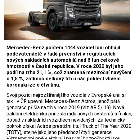
Mercedes-Benz počtem 1444 vozidel loni obhájil
podevatenácté v řadě prvenství v registracích
nových nákladních automobilů nad 6 tun celkové
hmotnosti v České republice. V roce 2020 byl jeho
podíl na trhu 21,1 %, což znamená meziroční navýšení
o 1,5 %, zatímco celkový trh u nás poklesl vlivem
koronakrize o čtvrtinu.
Svoji pozici nejrozšířenějšího vozidla v Evropské unii si
tak i v ČR upevnil Mercedes-Benz Actros, jehož pátá
generace přišla na trh v roce 2019 (viz AR 5/’19). Nová
palubní elektronika přinesla řadu nových systémů a funkcí,
dosud v nákladních vozidlech nevídaných. Za technický
pokrok získal Actros prestižní titul Truck of The Year 2020
(TOTY), stejně jako jeho předchozí čtyři generace.
Významnými prvky aktivní i pasivní bezpečnosti jsou