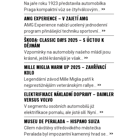
Na jaře roku 1923 představila automobilka
>>
Praga kompaktní vůz se čtyřválcovým...
AMG EXPERIENCE – V ZAJETÍ AMG
AMG Experience nabízí ucelený jednodenní
>>
program přinášející techniku sportovní...
ŠKODA: CLASSIC DAYS 2025 – S ÚCTOU K
DĚJINÁM
Vzpomínky na automobily našeho mládí jsou
>>
krásné, ještě krásnější je však...
MILLE MIGLIA WARM UP 2025 – ZAHŘÍVACÍ
KOLO
Legendární závod Mille Miglia patří k
>>
nejprestižnějším veteránským rallye...
ELEKTRIFIKACE NÁKLADNÍ DOPRAVY – DAIMLER
VERSUS VOLVO
V segmentu osobních automobilů již
>>
elektrifikace pomalu, ale jistě sílí. Nyní...
MUSEU DE PERALADA – HISPANO SUIZA
Cílem návštěvy středověkého městečka
>>
Peralada byl impozantní kamenný hrad se...