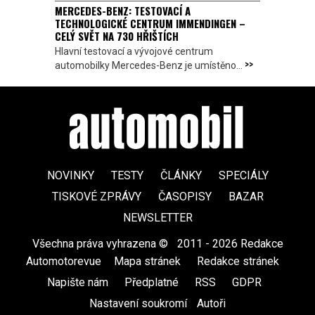
MERCEDES-BENZ: TESTOVACÍ A
TECHNOLOGICKÉ CENTRUM IMMENDINGEN –
CELÝ SVĚT NA 730 HŘIŠTÍCH
Hlavní testovací a vývojové centrum
>>
automobilky Mercedes-Benz je umístěno...
NOVINKY
TESTY
ČLÁNKY
SPECIÁLY
TISKOVÉ ZPRÁVY
ČASOPISY
BAZAR
NEWSLETTER
Všechna práva vyhrazena ©
|
2011 - 2026 Redakce
Automotorevue
|
Mapa stránek
|
Redakce stránek
|
Napište nám
|
Předplatné
|
RSS
|
GDPR
|
Nastavení soukromí
Autoři