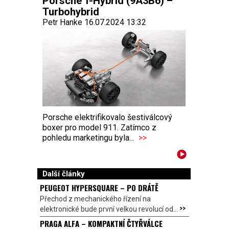
Porsche T-Hybrid (9A3B6) –
Turbohybrid
Petr Hanke 16.07.2024 13:32
Porsche elektrifikovalo šestiválcový
boxer pro model 911. Zatímco z
pohledu marketingu byla...
>>
Další články
PEUGEOT HYPERSQUARE – PO DRÁTĚ
Přechod z mechanického řízení na
>>
elektronické bude první velkou revolucí od...
PRAGA ALFA – KOMPAKTNÍ ČTYŘVÁLCE