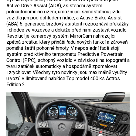
Active Drive Assist (ADA), asistenční systém
poloautonomního řízení, umožňující samostatnou jízdu
vozidla jen pod dohledem řidiče, a Active Brake Assist
(ABA) 5. generace, brzdový asistent rozpoznává překážky
i chodce ve vozovce a dokáže před nimi zastavit vozidlo.
Revolucí je kamerový systém MirrorCam nahrazující
zpětná zrcátka, který přináší řadu nových funkcí a zároveň
pomáhá šetřit pohonné hmoty. V neposlední řadě stojí
systém ­prediktivního tempomatu Predictive Powertrain
Control (PPC), schopný vozidlo v závislosti na topografii a
tvaru zatáček automaticky a hospodárně zpomalovat
i zrychlovat. Všechny tyto novinky jsou maximálně využity
u vozů v limitované nabídce Top model 400 ks Actros
Edition 2.