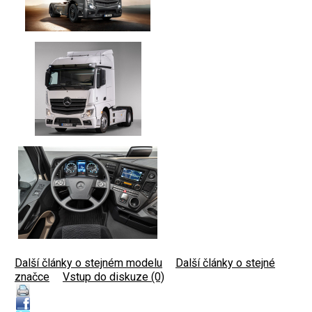
Další články o stejném modelu
|
Další články o stejné
značce
|
Vstup do diskuze (0)